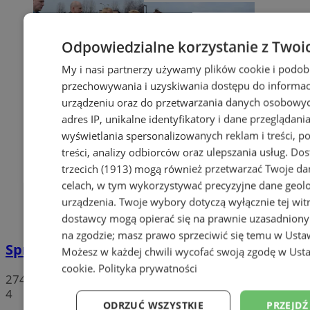
Odpowiedzialne korzystanie z Twoi
My i nasi partnerzy używamy plików cookie i podob
przechowywania i uzyskiwania dostępu do informac
urządzeniu oraz do przetwarzania danych osobowych
adres IP, unikalne identyfikatory i dane przeglądania
wyświetlania spersonalizowanych reklam i treści, p
treści, analizy odbiorców oraz ulepszania usług.
Dos
trzecich (1913)
mogą również przetwarzać Twoje dan
celach, w tym wykorzystywać precyzyjne dane geolok
urządzenia. Twoje wybory dotyczą wyłącznie tej wit
dostawcy mogą opierać się na prawnie uzasadniony
na zgodzie; masz prawo sprzeciwić się temu w
Usta
Sprzeciwiają się niedzieli wolnej od handlu
Możesz w każdej chwili wycofać swoją zgodę w
Usta
cookie
.
Polityka prywatności
274
4
ODRZUĆ WSZYSTKIE
PRZEJDŹ