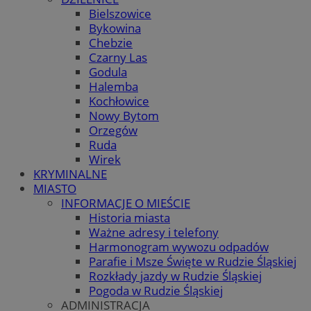
Bielszowice
Bykowina
Chebzie
Czarny Las
Godula
Halemba
Kochłowice
Nowy Bytom
Orzegów
Ruda
Wirek
KRYMINALNE
MIASTO
INFORMACJE O MIEŚCIE
Historia miasta
Ważne adresy i telefony
Harmonogram wywozu odpadów
Parafie i Msze Święte w Rudzie Śląskiej
Rozkłady jazdy w Rudzie Śląskiej
Pogoda w Rudzie Śląskiej
ADMINISTRACJA