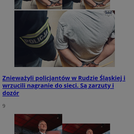
Znieważyli policjantów w Rudzie Śląskiej i
wrzucili nagranie do sieci. Są zarzuty i
dozór
9