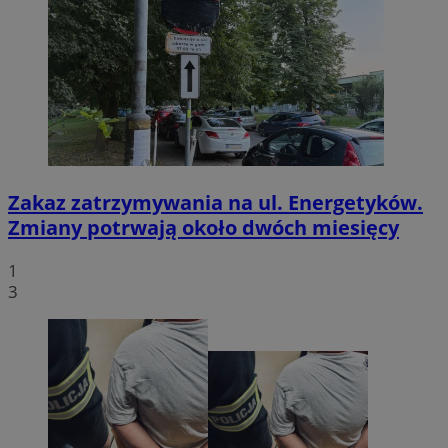
Zakaz zatrzymywania na ul. Energetyków.
Zmiany potrwają około dwóch miesięcy
1
3