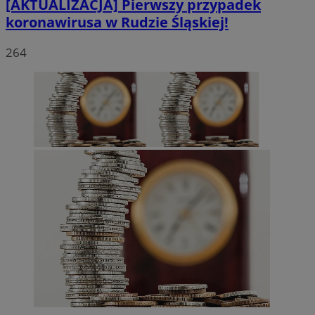
[AKTUALIZACJA] Pierwszy przypadek
koronawirusa w Rudzie Śląskiej!
264
msToken
.tiktok.com
1 tydzień 3