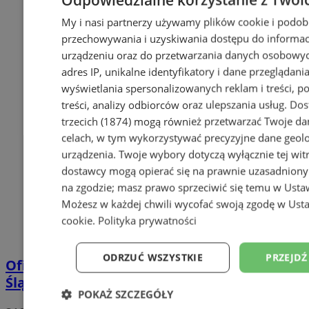
My i nasi partnerzy używamy plików cookie i podob
przechowywania i uzyskiwania dostępu do informac
urządzeniu oraz do przetwarzania danych osobowych
adres IP, unikalne identyfikatory i dane przeglądania
wyświetlania spersonalizowanych reklam i treści, p
treści, analizy odbiorców oraz ulepszania usług.
Dos
trzecich (1874)
mogą również przetwarzać Twoje dan
celach, w tym wykorzystywać precyzyjne dane geolok
urządzenia. Twoje wybory dotyczą wyłącznie tej wit
dostawcy mogą opierać się na prawnie uzasadniony
na zgodzie; masz prawo sprzeciwić się temu w
Usta
Możesz w każdej chwili wycofać swoją zgodę w
Usta
cookie
.
Polityka prywatności
ODRZUĆ WSZYSTKIE
PRZEJDŹ
Oficjalne wyniki wyborów: W Rudzie
Śląskiej wygrywa Andrzej Duda!
POKAŻ SZCZEGÓŁY