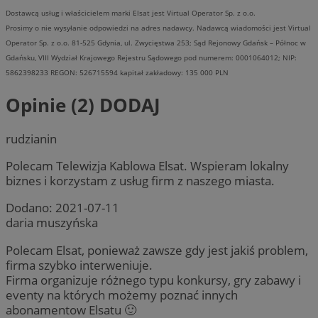
Dostawcą usług i właścicielem marki Elsat jest Virtual Operator Sp. z o.o.
Prosimy o nie wysyłanie odpowiedzi na adres nadawcy. Nadawcą wiadomości jest Virtual
Operator Sp. z o.o. 81-525 Gdynia, ul. Zwycięstwa 253; Sąd Rejonowy Gdańsk – Północ w
Gdańsku, VIII Wydział Krajowego Rejestru Sądowego pod numerem: 0001064012; NIP:
5862398233 REGON: 526715594 kapitał zakładowy: 135 000 PLN
Opinie (2)
DODAJ
rudzianin
Polecam Telewizja Kablowa Elsat. Wspieram lokalny
biznes i korzystam z usług firm z naszego miasta.
Dodano:
2021-07-11
daria muszyńska
Polecam Elsat, ponieważ zawsze gdy jest jakiś problem,
firma szybko interweniuje.
Firma organizuje różnego typu konkursy, gry zabawy i
eventy na których możemy poznać innych
abonamentow Elsatu 🙂