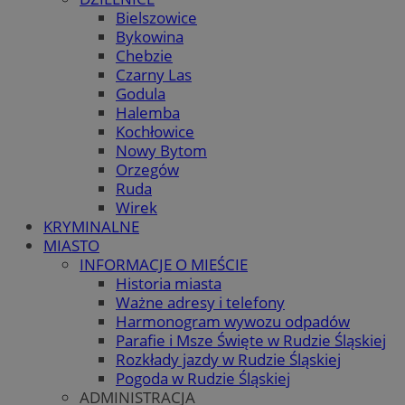
Bielszowice
Bykowina
Chebzie
Czarny Las
Godula
Halemba
Kochłowice
Nowy Bytom
Orzegów
Ruda
Wirek
KRYMINALNE
MIASTO
INFORMACJE O MIEŚCIE
Historia miasta
Ważne adresy i telefony
Harmonogram wywozu odpadów
Parafie i Msze Święte w Rudzie Śląskiej
Rozkłady jazdy w Rudzie Śląskiej
Pogoda w Rudzie Śląskiej
ADMINISTRACJA