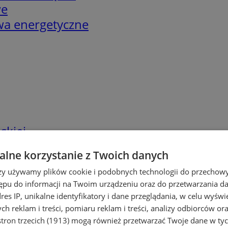
we
twa energetyczne
skiej
lne korzystanie z Twoich danych
rzy używamy plików cookie i podobnych technologii do przechow
ępu do informacji na Twoim urządzeniu oraz do przetwarzania 
dres IP, unikalne identyfikatory i dane przeglądania, w celu wyświ
h reklam i treści, pomiaru reklam i treści, analizy odbiorców or
tron trzecich (1913)
mogą również przetwarzać Twoje dane w tych