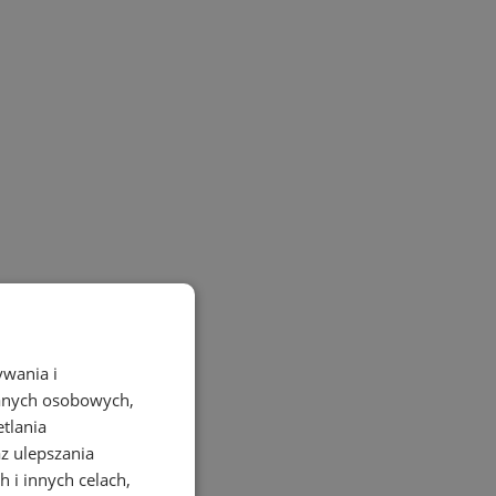
ywania i
danych osobowych,
etlania
az ulepszania
 i innych celach,