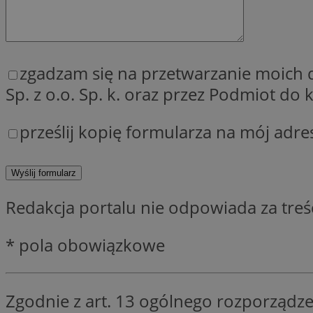
zgadzam się na przetwarzanie moich
Provider
Nazwa
Sp. z o.o. Sp. k. oraz przez Podmiot d
Domena
Nazwa
Nazwa
ttwid
.tiktok.c
_clsk
prześlij kopię formularza na mój adre
_fbp
FCCDCF
MR
_ga
Redakcja portalu nie odpowiada za tre
MUID
* pola obowiązkowe
SM
_ga_ES69V3SCKQ
Zgodnie z art. 13 ogólnego rozporządze