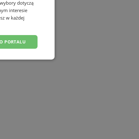
 wybory dotyczą
nym interesie
sz w każdej
DO PORTALU
esklasyfikowane
ane
owanie użytkownika i
j.