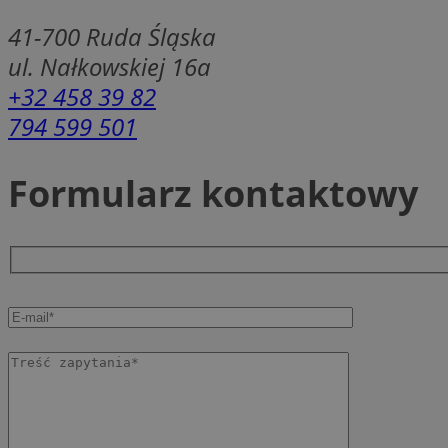
SessID
41-700
Ruda Śląska
QeSessID
ul. Nałkowskiej 16a
MvSessID
+32 458 39 82
msToken
794 599 501
Formularz kontaktowy
__cf_bm
__cf_bm
VISITOR_PRIVACY_
CookieScriptConse