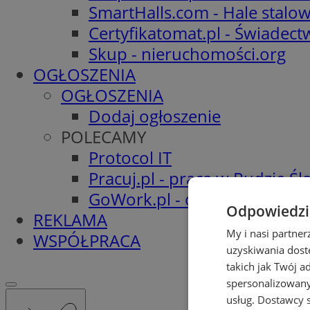
SmartHalls.com - Hale stalo
Certyfikatomat.pl - Świadec
Skup - nieruchomości.org
OGŁOSZENIA
OGŁOSZENIA
Dodaj ogłoszenie
POLECAMY
Protocol IT
Pracuj.pl - praca w Rudzie Ślą
GoWork.pl - oferty pracy
Odpowiedzia
REKLAMA
My i nasi partne
WSPÓŁPRACA
uzyskiwania dost
takich jak Twój a
spersonalizowanyc
usług.
Dostawcy s