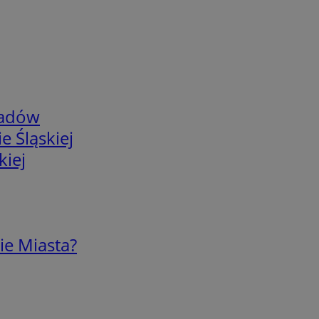
adów
e Śląskiej
kiej
ie Miasta?