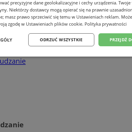
wać precyzyjne dane geolokalizacyjne i cechy urządzenia. Twoje
tryny. Niektórzy dostawcy mogą opierać się na prawnie uzasadnio
ie; masz prawo sprzeciwić się temu w
Ustawieniach reklam
. Może
woją zgodę w
Ustawieniach plików cookie
.
Polityka prywatności
EGÓŁY
ODRZUĆ WSZYSTKIE
PRZEJDŹ 
Wydajność
Targetowanie
Funkcjonalność
Ni
udzanie
ezbędne
Wydajność
Targetowanie
Funkcjonalność
Niesklasyfikow
ie umożliwiają korzystanie z podstawowych funkcji strony internetowej, takich jak log
Bez niezbędnych plików cookie nie można prawidłowo korzystać ze strony internetowe
dzanie
Provider
/
Okres
Opis
Domena
przechowywania