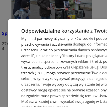
Odpowiedzialne korzystanie z Twoi
Sprzeciwiają się niedzieli wolnej od handlu
My i nasi partnerzy używamy plików cookie i podob
274
przechowywania i uzyskiwania dostępu do informac
4
urządzeniu oraz do przetwarzania danych osobowych
adres IP, unikalne identyfikatory i dane przeglądania
wyświetlania spersonalizowanych reklam i treści, p
treści, analizy odbiorców oraz ulepszania usług.
Dos
trzecich (1913)
mogą również przetwarzać Twoje dan
celach, w tym wykorzystywać precyzyjne dane geolok
urządzenia. Twoje wybory dotyczą wyłącznie tej wit
dostawcy mogą opierać się na prawnie uzasadniony
na zgodzie; masz prawo sprzeciwić się temu w
Usta
Możesz w każdej chwili wycofać swoją zgodę w
Usta