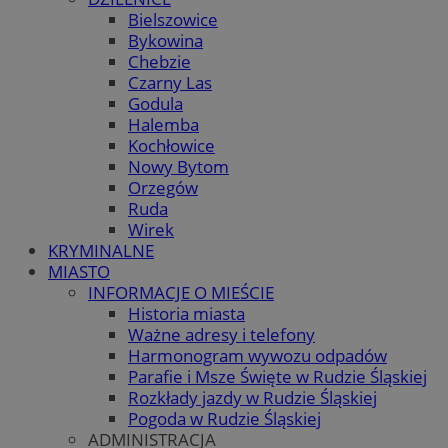
Bielszowice
Bykowina
Chebzie
Czarny Las
Godula
Halemba
Kochłowice
Nowy Bytom
Orzegów
Ruda
Wirek
KRYMINALNE
MIASTO
INFORMACJE O MIEŚCIE
Historia miasta
Ważne adresy i telefony
Harmonogram wywozu odpadów
Parafie i Msze Święte w Rudzie Śląskiej
Rozkłady jazdy w Rudzie Śląskiej
Pogoda w Rudzie Śląskiej
ADMINISTRACJA