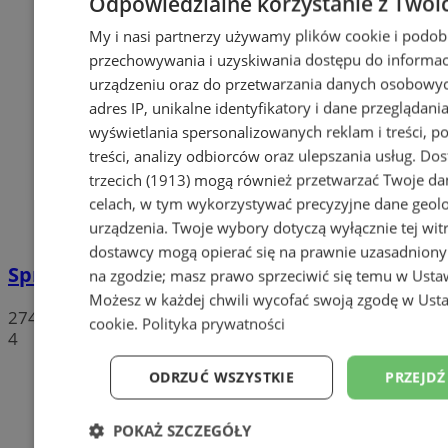
Odpowiedzialne korzystanie z Twoi
My i nasi partnerzy używamy plików cookie i podob
przechowywania i uzyskiwania dostępu do informac
urządzeniu oraz do przetwarzania danych osobowych
adres IP, unikalne identyfikatory i dane przeglądania
wyświetlania spersonalizowanych reklam i treści, p
treści, analizy odbiorców oraz ulepszania usług.
Dos
trzecich (1913)
mogą również przetwarzać Twoje dan
celach, w tym wykorzystywać precyzyjne dane geolok
urządzenia. Twoje wybory dotyczą wyłącznie tej wit
dostawcy mogą opierać się na prawnie uzasadniony
Sprzeciwiają się niedzieli wolnej od handlu
na zgodzie; masz prawo sprzeciwić się temu w
Usta
Możesz w każdej chwili wycofać swoją zgodę w
Usta
274
cookie
.
Polityka prywatności
4
ODRZUĆ WSZYSTKIE
PRZEJDŹ
POKAŻ SZCZEGÓŁY