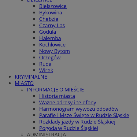
Bielszowice
Bykowina
Chebzie
Czarny Las
Godula
Halemba
Kochłowice
Nowy Bytom
Orzegów
Ruda
Wirek
KRYMINALNE
MIASTO
INFORMACJE O MIEŚCIE
Historia miasta
Ważne adresy i telefony
Harmonogram wywozu odpadów
Parafie i Msze Święte w Rudzie Śląskiej
Rozkłady jazdy w Rudzie Śląskiej
Pogoda w Rudzie Śląskiej
ADMINISTRACJA