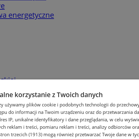
we
twa energetyczne
skiej
lne korzystanie z Twoich danych
rzy używamy plików cookie i podobnych technologii do przechow
ępu do informacji na Twoim urządzeniu oraz do przetwarzania 
dres IP, unikalne identyfikatory i dane przeglądania, w celu wyświ
h reklam i treści, pomiaru reklam i treści, analizy odbiorców or
tron trzecich (1913)
mogą również przetwarzać Twoje dane w tych