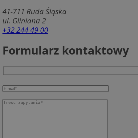
SessID
41-711
Ruda Śląska
QeSessID
ul. Gliniana 2
MvSessID
+32 244 49 00
msToken
Formularz kontaktowy
__cf_bm
__cf_bm
VISITOR_PRIVACY_
CookieScriptConse