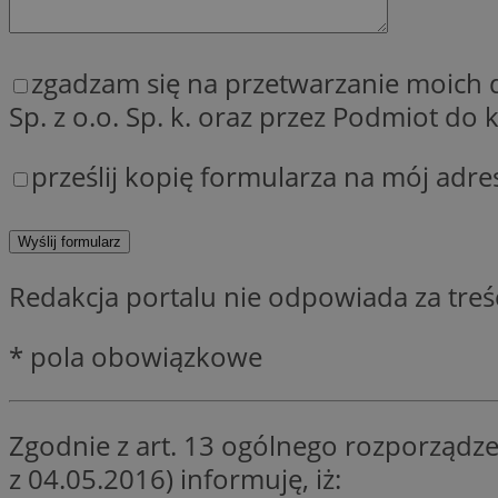
zgadzam się na przetwarzanie moich
Sp. z o.o. Sp. k. oraz przez Podmiot d
Provider
Nazwa
Domena
Nazwa
prześlij kopię formularza na mój adre
Nazwa
ttwid
.tiktok.c
_clsk
_fbp
FCCDCF
MR
Redakcja portalu nie odpowiada za tre
_ga
MUID
* pola obowiązkowe
Zgodnie z art. 13 ogólnego rozporządze
SM
_ga_ES69V3SCKQ
z 04.05.2016) informuję, iż: