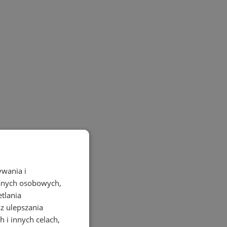
ywania i
danych osobowych,
etlania
az ulepszania
 i innych celach,