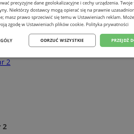
wać precyzyjne dane geolokalizacyjne i cechy urządzenia. Twoje
tryny. Niektórzy dostawcy mogą opierać się na prawnie uzasadnio
ie; masz prawo sprzeciwić się temu w
Ustawieniach reklam
. Może
woją zgodę w
Ustawieniach plików cookie
.
Polityka prywatności
EGÓŁY
ODRZUĆ WSZYSTKIE
PRZEJDŹ 
Wydajność
Targetowanie
Funkcjonalność
Ni
r 2
ezbędne
Wydajność
Targetowanie
Funkcjonalność
Niesklasyfikow
ie umożliwiają korzystanie z podstawowych funkcji strony internetowej, takich jak log
Bez niezbędnych plików cookie nie można prawidłowo korzystać ze strony internetowe
 2
Provider
/
Okres
Opis
Domena
przechowywania