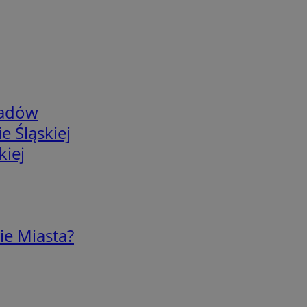
adów
e Śląskiej
kiej
ie Miasta?