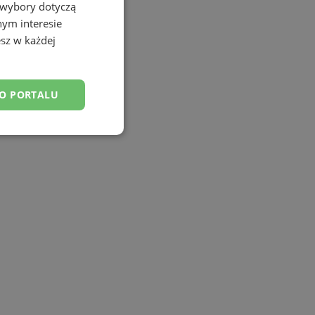
 wybory dotyczą
nym interesie
sz w każdej
DO PORTALU
esklasyfikowane
ane
owanie użytkownika i
j.