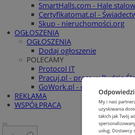
SmartHalls.com - Hale stalo
Certyfikatomat.pl - Świadec
Skup - nieruchomości.org
OGŁOSZENIA
OGŁOSZENIA
Dodaj ogłoszenie
POLECAMY
Protocol IT
Pracuj.pl - praca w Rudzie Ślą
GoWork.pl - oferty pracy
Odpowiedzia
REKLAMA
My i nasi partne
WSPÓŁPRACA
uzyskiwania dost
takich jak Twój a
spersonalizowanyc
usług.
Dostawcy s