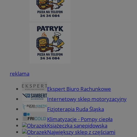
reklama
Ekspert Biuro Rachunkowe
Internetowy sklep motoryzacyjny
Fizjoterapia Ruda Śląska
Klimatyzacje - Pompy ciepła
Książeczka sanepidowska
Największy sklep z częściami