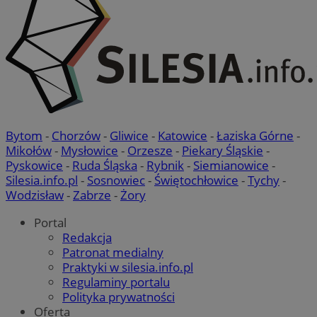
Bytom
-
Chorzów
-
Gliwice
-
Katowice
-
Łaziska Górne
-
Mikołów
-
Mysłowice
-
Orzesze
-
Piekary Śląskie
-
Pyskowice
-
Ruda Śląska
-
Rybnik
-
Siemianowice
-
Silesia.info.pl
-
Sosnowiec
-
Świętochłowice
-
Tychy
-
CookieScriptConsent
4 tygodnie 
CookieScript
Wodzisław
-
Zabrze
-
Żory
rudaslaska.com.pl
Portal
Redakcja
Patronat medialny
Praktyki w silesia.info.pl
Regulaminy portalu
Polityka prywatności
Oferta