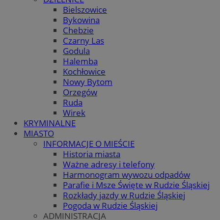
Bielszowice
Bykowina
Chebzie
Czarny Las
Godula
Halemba
Kochłowice
Nowy Bytom
Orzegów
Ruda
Wirek
KRYMINALNE
MIASTO
INFORMACJE O MIEŚCIE
Historia miasta
Ważne adresy i telefony
Harmonogram wywozu odpadów
Parafie i Msze Święte w Rudzie Śląskiej
Rozkłady jazdy w Rudzie Śląskiej
Pogoda w Rudzie Śląskiej
ADMINISTRACJA