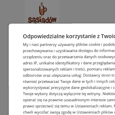
Odpowiedzialne korzystanie z Twoi
My i nasi partnerzy używamy plików cookie i podob
przechowywania i uzyskiwania dostępu do informac
urządzeniu oraz do przetwarzania danych osobowych
adres IP, unikalne identyfikatory i dane przeglądani
spersonalizowanych reklam i treści, pomiaru reklam i
odbiorców oraz ulepszania usług.
Dostawcy stron tr
Kawiarnia U Sąsiadów w
również przetwarzać Twoje dane w tych i innych cel
Bielszowicach – zapraszamy!
wykorzystywać precyzyjne dane geolokalizacyjne i c
Twoje wybory dotyczą wyłącznie tej witryny. Niekt
opierać się na prawnie uzasadnionym interesie zami
prawo sprzeciwić się temu w
Ustawieniach reklam
.
chwili wycofać swoją zgodę w
Ustawieniach plików 