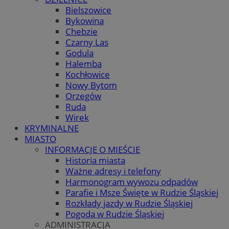
Bielszowice
Bykowina
Chebzie
Czarny Las
Godula
Halemba
Kochłowice
Nowy Bytom
Orzegów
Ruda
Wirek
KRYMINALNE
MIASTO
INFORMACJE O MIEŚCIE
Historia miasta
Ważne adresy i telefony
Harmonogram wywozu odpadów
Parafie i Msze Święte w Rudzie Śląskiej
Rozkłady jazdy w Rudzie Śląskiej
Pogoda w Rudzie Śląskiej
ADMINISTRACJA