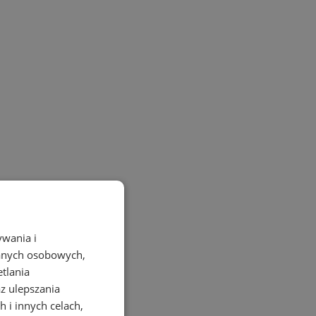
ywania i
danych osobowych,
etlania
az ulepszania
 i innych celach,