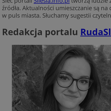
Sieć portali
Silesia.info.pl
tworzą ludzie 
SessID
źródła. Aktualności umieszczanie są na 
QeSessID
w puls miasta. Słuchamy sugestii czyte
MvSessID
msToken
Redakcja portalu
RudaSl
__cf_bm
__cf_bm
VISITOR_PRIVACY_
CookieScriptConse