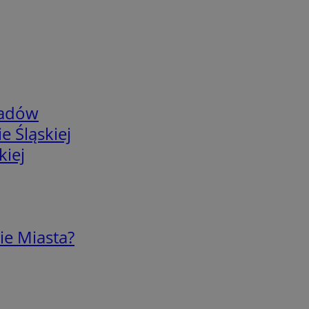
adów
e Śląskiej
kiej
ie Miasta?