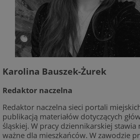
Provider
Nazwa
Domena
Nazwa
Nazwa
ttwid
.tiktok.c
_clsk
_fbp
Karolina Bauszek-Żurek
FCCDCF
MR
Redaktor naczelna
_ga
MUID
Redaktor naczelna sieci portali miejski
publikacją materiałów dotyczących głów
śląskiej. W pracy dziennikarskiej stawi
SM
_ga_ES69V3SCKQ
ważne dla mieszkańców. W zawodzie pr