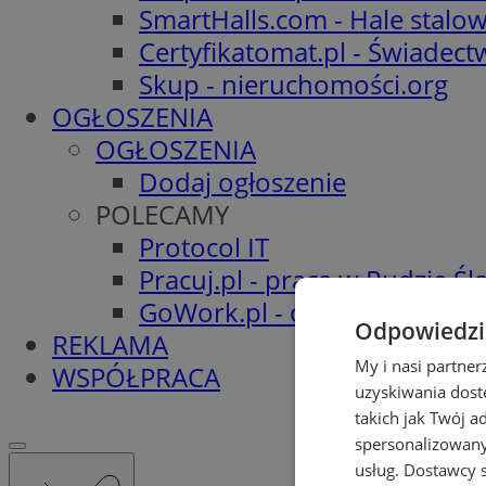
SmartHalls.com - Hale stalo
Certyfikatomat.pl - Świadec
Skup - nieruchomości.org
OGŁOSZENIA
OGŁOSZENIA
Dodaj ogłoszenie
POLECAMY
Protocol IT
Pracuj.pl - praca w Rudzie Ślą
GoWork.pl - oferty pracy
Odpowiedzia
REKLAMA
My i nasi partne
WSPÓŁPRACA
uzyskiwania dost
takich jak Twój a
spersonalizowanyc
usług.
Dostawcy s