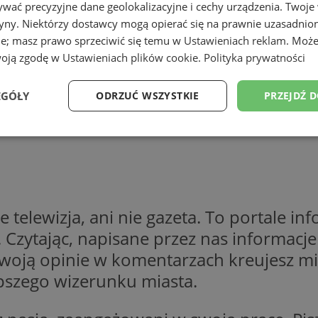
wać precyzyjne dane geolokalizacyjne i cechy urządzenia. Twoje
tryny. Niektórzy dostawcy mogą opierać się na prawnie uzasadnio
ie; masz prawo sprzeciwić się temu w
Ustawieniach reklam
. Może
woją zgodę w
Ustawieniach plików cookie
.
Polityka prywatności
EGÓŁY
ODRZUĆ WSZYSTKIE
PRZEJDŹ 
Wydajność
Targetowanie
Funkcjonalność
Ni
ie telewizja, ani nie gazeta. To portale i
. Czytając, napisane przez nas informacj
ezbędne
Wydajność
Targetowanie
Funkcjonalność
Niesklasyfikow
woją opinie w komentarzach kreujesz mia
ie umożliwiają korzystanie z podstawowych funkcji strony internetowej, takich jak log
epszego wizerunku miasta.
Bez niezbędnych plików cookie nie można prawidłowo korzystać ze strony internetowe
Provider
/
Okres
Opis
Domena
przechowywania