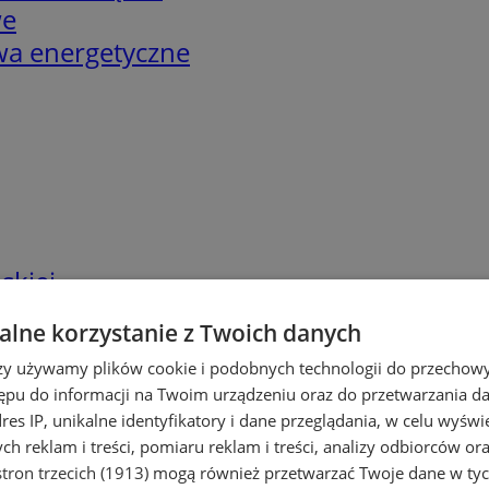
we
twa energetyczne
skiej
lne korzystanie z Twoich danych
rzy używamy plików cookie i podobnych technologii do przechow
ępu do informacji na Twoim urządzeniu oraz do przetwarzania 
dres IP, unikalne identyfikatory i dane przeglądania, w celu wyświ
h reklam i treści, pomiaru reklam i treści, analizy odbiorców or
tron trzecich (1913)
mogą również przetwarzać Twoje dane w tych