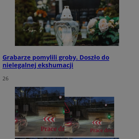
Grabarze pomylili groby. Doszło do
nielegalnej ekshumacji
26