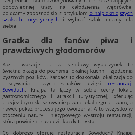
całej Polski. Dla niezdecydowanych lub poszukujących
odpowiedniej trasy na całodzienną wędrówkę,
polecamy zapoznać się z artykułem
o najpiękniejszych
szlakach turystycznych
i wybrać szlak idealny dla
siebie.
Gratka dla fanów piwa i
prawdziwych głodomorów
Każde wakacje lub weekendowy wypoczynek to
świetna okazja do poznania lokalnej kuchni i zjedzenia
pysznych posiłków. Karpacz to doskonała lokalizacja do
odkrywania nowych smaków dzięki
restauracji
Sowiduch
. Knajpa ta łączy w sobie cechy lokalu
gastronomicznego i atrakcji turystycznej, oferując
przyjezdnym skosztowanie piwa z lokalnego browaru, a
nawet pokaz procesu jego tworzenia! A to wszystko w
otoczeniu natury i nietypowego wystroju restauracji,
którą powinien odwiedzić każdy turysta.
Co dobrego oferuje restauracja Sowiduch? Knajpa