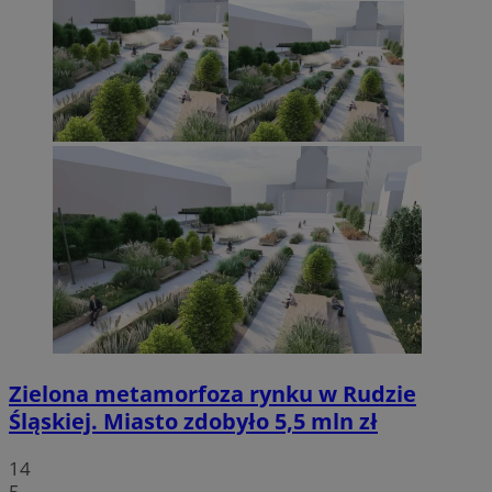
Zielona metamorfoza rynku w Rudzie
Śląskiej. Miasto zdobyło 5,5 mln zł
14
5