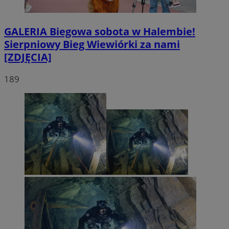
GALERIA
Biegowa sobota w Halembie!
Sierpniowy Bieg Wiewiórki za nami
[ZDJĘCIA]
189