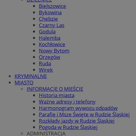
Bielszowice
Bykowina
Chebzie
Czarny Las
Godula
Halemba
Kochłowice
Nowy Bytom
Orzegów
Ruda
Wirek
KRYMINALNE
MIASTO
INFORMACJE O MIEŚCIE
Historia miasta
Ważne adresy i telefony
Harmonogram wywozu odpadów
Parafie i Msze Święte w Rudzie Śląskiej
Rozkłady jazdy w Rudzie Śląskiej
Pogoda w Rudzie Śląskiej
ADMINISTRACJA