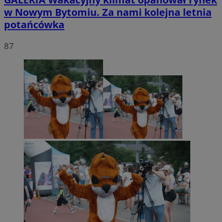
w Nowym Bytomiu. Za nami kolejna letnia
potańcówka
87