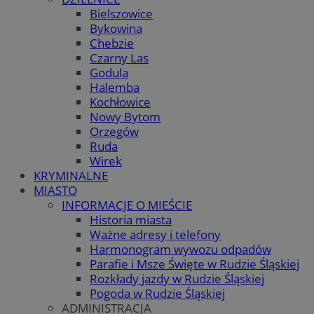
Bielszowice
Bykowina
Chebzie
Czarny Las
Godula
Halemba
Kochłowice
Nowy Bytom
Orzegów
Ruda
Wirek
KRYMINALNE
MIASTO
INFORMACJE O MIEŚCIE
Historia miasta
Ważne adresy i telefony
Harmonogram wywozu odpadów
Parafie i Msze Święte w Rudzie Śląskiej
Rozkłady jazdy w Rudzie Śląskiej
Pogoda w Rudzie Śląskiej
ADMINISTRACJA