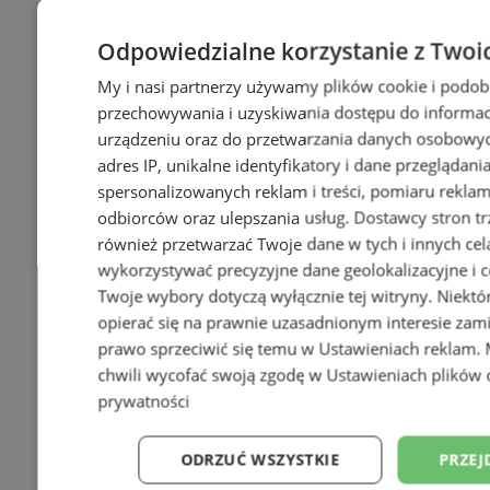
Odpowiedzialne korzystanie z Twoi
My i nasi partnerzy używamy plików cookie i podob
+12
przechowywania i uzyskiwania dostępu do informac
urządzeniu oraz do przetwarzania danych osobowych
adres IP, unikalne identyfikatory i dane przeglądani
spersonalizowanych reklam i treści, pomiaru reklam i
odbiorców oraz ulepszania usług.
Dostawcy stron tr
również przetwarzać Twoje dane w tych i innych cel
wykorzystywać precyzyjne dane geolokalizacyjne i c
Twoje wybory dotyczą wyłącznie tej witryny. Niekt
opierać się na prawnie uzasadnionym interesie zami
prawo sprzeciwić się temu w
Ustawieniach reklam
.
chwili wycofać swoją zgodę w
Ustawieniach plików 
prywatności
ODRZUĆ WSZYSTKIE
PRZEJ