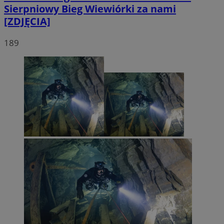
Sierpniowy Bieg Wiewiórki za nami
[ZDJĘCIA]
189