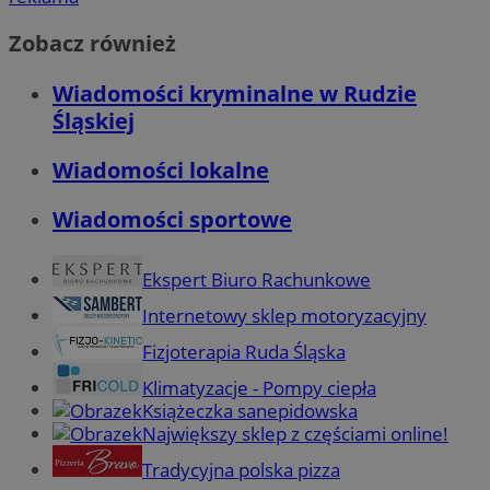
Zobacz również
Wiadomości kryminalne w Rudzie
Śląskiej
Wiadomości lokalne
Wiadomości sportowe
Ekspert Biuro Rachunkowe
Internetowy sklep motoryzacyjny
Fizjoterapia Ruda Śląska
Klimatyzacje - Pompy ciepła
Książeczka sanepidowska
Największy sklep z częściami online!
Tradycyjna polska pizza