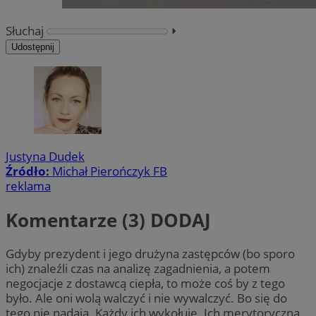
Słuchaj
⏵︎
Udostępnij
Justyna Dudek
Źródło:
Michał Pierończyk FB
reklama
Komentarze (3)
DODAJ
Gdyby prezydent i jego drużyna zastępców (bo sporo
ich) znaleźli czas na analizę zagadnienia, a potem
negocjacje z dostawcą ciepła, to może coś by z tego
było. Ale oni wolą walczyć i nie wywalczyć. Bo się do
tego nie nadają. Każdy ich wykołuje. Ich merytoryczna