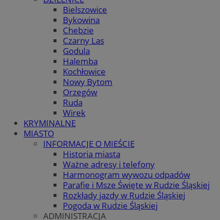
Bielszowice
Bykowina
Chebzie
Czarny Las
Godula
Halemba
Kochłowice
Nowy Bytom
Orzegów
Ruda
Wirek
KRYMINALNE
MIASTO
INFORMACJE O MIEŚCIE
Historia miasta
Ważne adresy i telefony
Harmonogram wywozu odpadów
Parafie i Msze Święte w Rudzie Śląskiej
Rozkłady jazdy w Rudzie Śląskiej
Pogoda w Rudzie Śląskiej
ADMINISTRACJA