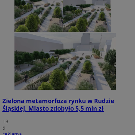
Zielona metamorfoza rynku w Rudzie
Śląskiej. Miasto zdobyło 5,5 mln zł
13
5
reklama