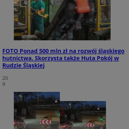
FOTO
Ponad 500 mln zł na rozwój śląskiego
hutnictwa. Skorzysta także Huta Pokój w
Rudzie Śląskiej
20
9