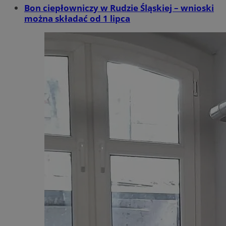
Bon ciepłowniczy w Rudzie Śląskiej – wnioski
można składać od 1 lipca