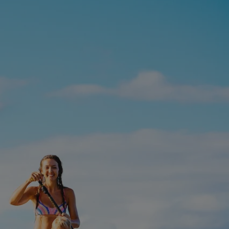
tyfikator sesji.
tyfikator sesji.
tyfikator sesji.
 celów
a, zapewniając, że
i, a ich dane są
przez witrynę
sług.
iania ludzi i botów.
ernetowej, ponieważ
aportów na temat
towej.
iania ludzi i botów.
ernetowej, ponieważ
aportów na temat
towej.
o przechowywania
watności dla ich
dane dotyczące
olityki i
ając, że ich
e w przyszłych
zez usługę Cookie-