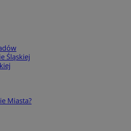
adów
e Śląskiej
kiej
ie Miasta?