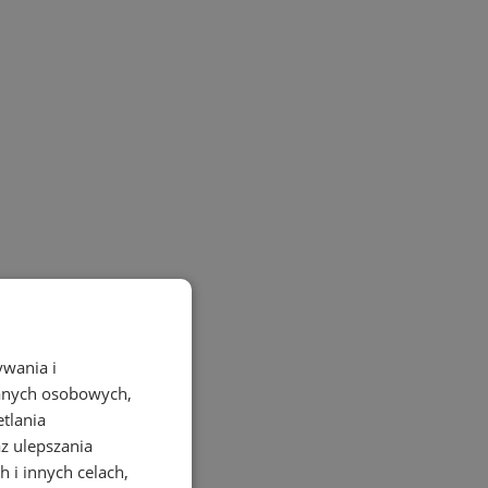
ywania i
danych osobowych,
etlania
az ulepszania
 i innych celach,