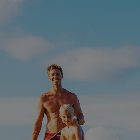
rudaslaska.com.pl
1 rok
Ten plik cookie przechowuje iden
rudaslaska.com.pl
1 rok
Ten plik cookie przechowuje iden
rudaslaska.com.pl
1 rok
Ten plik cookie przechowuje iden
.tiktok.com
1 tydzień 3 dni
Ten plik cookie jest używany do
uwierzytelniania i bezpieczeństw
użytkownicy pozostają zalogowan
zabezpieczone, jak poruszać się 
internetową lub interakcji z jej u
30 minut
Ten plik cookie służy do rozróżn
Cloudflare Inc.
Jest to korzystne dla strony int
.x.com
umożliwia tworzenie ważnych r
korzystania z jej witryny interne
29 minut 59
Ten plik cookie służy do rozróżn
Cloudflare Inc.
sekund
Jest to korzystne dla strony int
.twitter.com
umożliwia tworzenie ważnych r
korzystania z jej witryny interne
Polityce prywatności Google
METADATA
5 miesięcy 4
Ten plik cookie jest używany d
YouTube
tygodnie
zgody użytkownika i wyboru pry
.youtube.com
interakcji z witryną. Rejestruje 
zgody odwiedzającego na różne p
ustawienia prywatności, zapewni
preferencje zostaną uhonorowan
sesjach.
nt
4 tygodnie 2 dni
Ten plik cookie jest używany pr
CookieScript