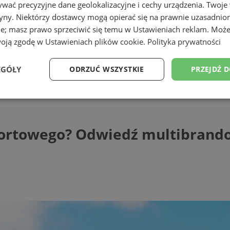
wać precyzyjne dane geolokalizacyjne i cechy urządzenia. Twoje
tryny. Niektórzy dostawcy mogą opierać się na prawnie uzasadnio
ie; masz prawo sprzeciwić się temu w
Ustawieniach reklam
. Może
woją zgodę w
Ustawieniach plików cookie
.
Polityka prywatności
EGÓŁY
ODRZUĆ WSZYSTKIE
PRZEJDŹ 
towego? Odwiedź multibrandową platfor
Wydajność
Targetowanie
Funkcjonalność
Ni
sportowego? Odwiedź multibrand
ezbędne
Wydajność
Targetowanie
Funkcjonalność
Niesklasyfikow
ie umożliwiają korzystanie z podstawowych funkcji strony internetowej, takich jak log
Bez niezbędnych plików cookie nie można prawidłowo korzystać ze strony internetowe
Provider
/
Okres
Opis
Domena
przechowywania