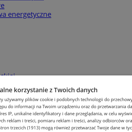
we
twa energetyczne
skiej
lne korzystanie z Twoich danych
rzy używamy plików cookie i podobnych technologii do przechow
ępu do informacji na Twoim urządzeniu oraz do przetwarzania 
dres IP, unikalne identyfikatory i dane przeglądania, w celu wyświ
h reklam i treści, pomiaru reklam i treści, analizy odbiorców or
tron trzecich (1913)
mogą również przetwarzać Twoje dane w tych