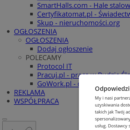
SmartHalls.com - Hale stalo
Certyfikatomat.pl - Świadec
Skup - nieruchomości.org
OGŁOSZENIA
OGŁOSZENIA
Dodaj ogłoszenie
POLECAMY
Protocol IT
Pracuj.pl - praca w Rudzie Ślą
GoWork.pl - oferty pracy
Odpowiedzia
REKLAMA
My i nasi partne
WSPÓŁPRACA
uzyskiwania dost
takich jak Twój a
spersonalizowanyc
usług.
Dostawcy s