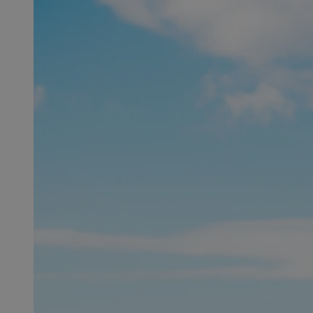
SessID
QeSessID
MvSessID
msToken
__cf_bm
__cf_bm
VISITOR_PRIVACY_
CookieScriptConse