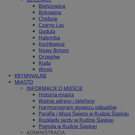
Bielszowice
Bykowina
Chebzie
Czarny Las
Godula
Halemba
Kochłowice
Nowy Bytom
Orzegów
Ruda
Wirek
KRYMINALNE
MIASTO
INFORMACJE O MIEŚCIE
Historia miasta
Ważne adresy i telefony
Harmonogram wywozu odpadów
Parafie i Msze Święte w Rudzie Śląskiej
Rozkłady jazdy w Rudzie Śląskiej
Pogoda w Rudzie Śląskiej
ADMINISTRACJA