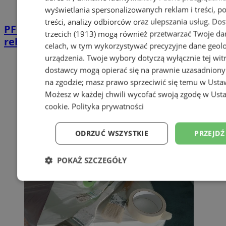
wyświetlania spersonalizowanych reklam i treści, p
treści, analizy odbiorców oraz ulepszania usług.
Dos
PFRON wspiera rudzian - 6,8 mln zł na
trzecich (1913)
mogą również przetwarzać Twoje dan
rehabilitację i aktywizację zawodową
celach, w tym wykorzystywać precyzyjne dane geolok
urządzenia. Twoje wybory dotyczą wyłącznie tej wit
dostawcy mogą opierać się na prawnie uzasadniony
na zgodzie; masz prawo sprzeciwić się temu w
Usta
Możesz w każdej chwili wycofać swoją zgodę w
Usta
cookie
.
Polityka prywatności
ODRZUĆ WSZYSTKIE
PRZEJDŹ
POKAŻ SZCZEGÓŁY
Niezbędne
Wydajność
Targetowanie
Niesklasyfikowane