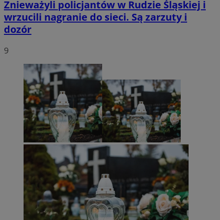
Znieważyli policjantów w Rudzie Śląskiej i
wrzucili nagranie do sieci. Są zarzuty i
dozór
9