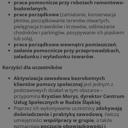
prace pomocnicze przy robotach remontowo-
budowlanych
,
prace porządkowe
(zamiatanie, konserwacja
płotów, porządkowanie terenów otwartych,
pielęgnacja trawników i krzewów, odśnieżanie
chodników i parkingów, posypywanie ich piaskiem
lub solą),
prace porządkowe wewnątrz pomieszczeń
,
zadania pomocnicze przy przeprowadzkach,
załadunku i wyładunku towarów
.
Korzyści dla uczestników
Aktywizacja zawodowa bezrobotnych
klientów pomocy społecznej
jest jednym z
podstawowych działań w tym obszarze –
przypomina
Krystian Morys, dyrektor Centrum
Usług Społecznych w Rudzie Śląskiej
.
Poprzez ich wykonywanie uczestnicy
zdobywają
doświadczenie i praktykę zawodową
, ćwiczą
umiejętności
współpracy w grupie
, a także
wzmacniają
poczucie obowiązkowości i