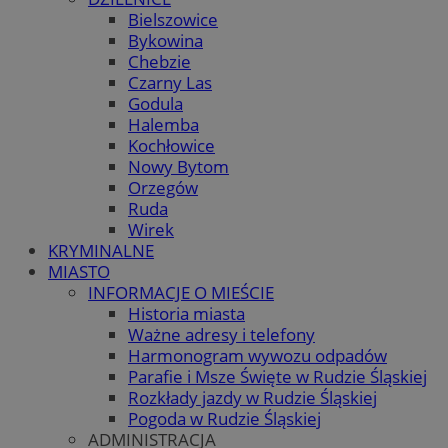
Bielszowice
Bykowina
Chebzie
Czarny Las
Godula
Halemba
Kochłowice
Nowy Bytom
Orzegów
Ruda
Wirek
KRYMINALNE
MIASTO
INFORMACJE O MIEŚCIE
Historia miasta
Ważne adresy i telefony
Harmonogram wywozu odpadów
Parafie i Msze Święte w Rudzie Śląskiej
Rozkłady jazdy w Rudzie Śląskiej
Pogoda w Rudzie Śląskiej
ADMINISTRACJA