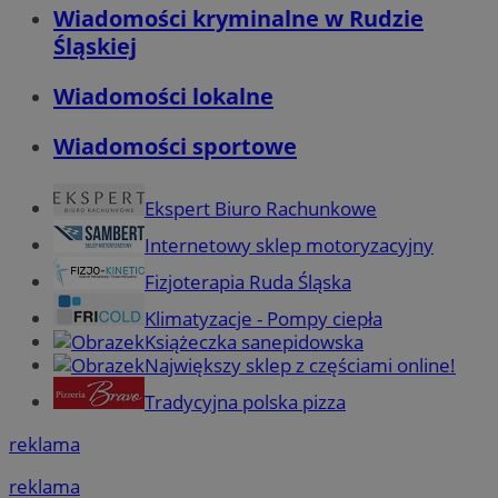
Wiadomości kryminalne w Rudzie
Śląskiej
Wiadomości lokalne
Wiadomości sportowe
Ekspert Biuro Rachunkowe
Internetowy sklep motoryzacyjny
Fizjoterapia Ruda Śląska
Klimatyzacje - Pompy ciepła
Książeczka sanepidowska
Największy sklep z częściami online!
Tradycyjna polska pizza
reklama
reklama