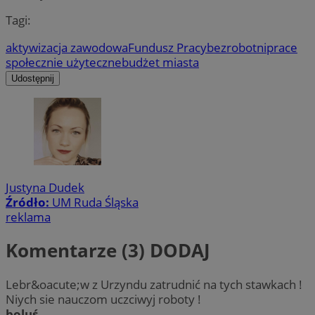
Tagi:
aktywizacja zawodowa
Fundusz Pracy
bezrobotni
prace
społecznie użyteczne
budżet miasta
Udostępnij
Justyna Dudek
Źródło:
UM Ruda Śląska
reklama
Komentarze (3)
DODAJ
Lebr&oacute;w z Urzyndu zatrudnić na tych stawkach !
Niych sie nauczom uczciwyj roboty !
boluś