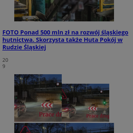
FOTO
Ponad 500 mln zł na rozwój śląskiego
hutnictwa. Skorzysta także Huta Pokój w
Rudzie Śląskiej
20
9