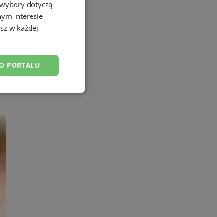
 wybory dotyczą
nym interesie
sz w każdej
DO PORTALU
esklasyfikowane
ane
owanie użytkownika i
j.