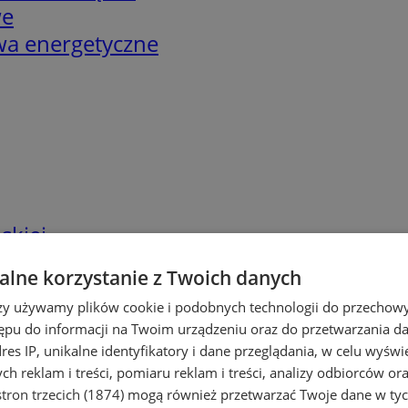
we
twa energetyczne
skiej
lne korzystanie z Twoich danych
rzy używamy plików cookie i podobnych technologii do przechow
ępu do informacji na Twoim urządzeniu oraz do przetwarzania 
dres IP, unikalne identyfikatory i dane przeglądania, w celu wyświ
h reklam i treści, pomiaru reklam i treści, analizy odbiorców or
tron trzecich (1874)
mogą również przetwarzać Twoje dane w tych