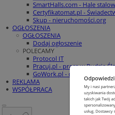
SmartHalls.com - Hale stalo
Certyfikatomat.pl - Świadec
Skup - nieruchomości.org
OGŁOSZENIA
OGŁOSZENIA
Dodaj ogłoszenie
POLECAMY
Protocol IT
Pracuj.pl - praca w Rudzie Ślą
GoWork.pl - oferty pracy
Odpowiedzia
REKLAMA
My i nasi partne
WSPÓŁPRACA
uzyskiwania dost
takich jak Twój a
spersonalizowanyc
usług.
Dostawcy s