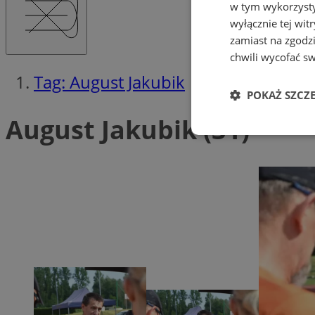
w tym wykorzysty
wyłącznie tej wi
zamiast na zgodz
chwili wycofać s
Tag: August Jakubik
POKAŻ SZCZ
August Jakubik (31)
Niezbędne
Ni
Niezbędne pliki cook
zarządzanie kontem. 
Nazwa