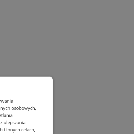
ywania i
danych osobowych,
etlania
az ulepszania
 i innych celach,