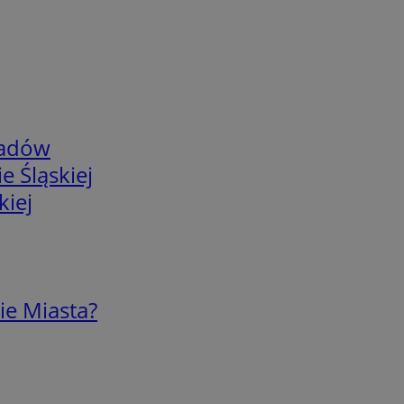
adów
e Śląskiej
kiej
ie Miasta?