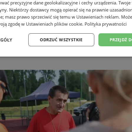
wać precyzyjne dane geolokalizacyjne i cechy urządzenia. Twoje
tryny. Niektórzy dostawcy mogą opierać się na prawnie uzasadnio
ie; masz prawo sprzeciwić się temu w
Ustawieniach reklam
. Może
woją zgodę w
Ustawieniach plików cookie
.
Polityka prywatności
EGÓŁY
ODRZUĆ WSZYSTKIE
PRZEJDŹ 
Wydajność
Targetowanie
Funkcjonalność
Ni
ezbędne
Wydajność
Targetowanie
Funkcjonalność
Niesklasyfikow
ie umożliwiają korzystanie z podstawowych funkcji strony internetowej, takich jak log
Bez niezbędnych plików cookie nie można prawidłowo korzystać ze strony internetowe
Provider
/
Okres
Opis
Domena
przechowywania