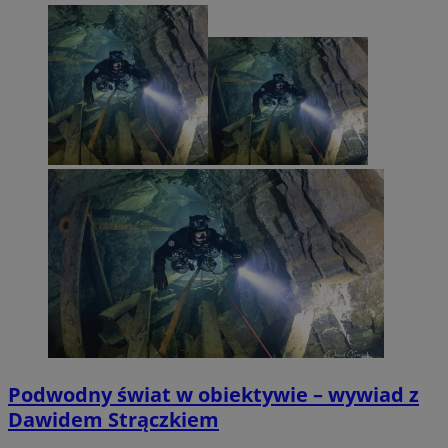
Podwodny świat w obiektywie – wywiad z
Dawidem Strączkiem