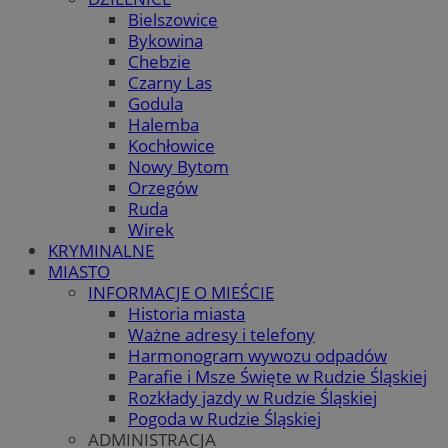
Bielszowice
Bykowina
Chebzie
Czarny Las
Godula
Halemba
Kochłowice
Nowy Bytom
Orzegów
Ruda
Wirek
KRYMINALNE
MIASTO
INFORMACJE O MIEŚCIE
Historia miasta
Ważne adresy i telefony
Harmonogram wywozu odpadów
Parafie i Msze Święte w Rudzie Śląskiej
Rozkłady jazdy w Rudzie Śląskiej
Pogoda w Rudzie Śląskiej
ADMINISTRACJA