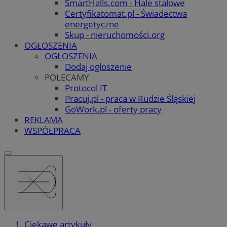
SmartHalls.com - Hale stalowe
Certyfikatomat.pl - Świadectwa
energetyczne
Skup - nieruchomości.org
OGŁOSZENIA
OGŁOSZENIA
Dodaj ogłoszenie
POLECAMY
Protocol IT
Pracuj.pl - praca w Rudzie Śląskiej
GoWork.pl - oferty pracy
REKLAMA
WSPÓŁPRACA
Ciekawe artykuły