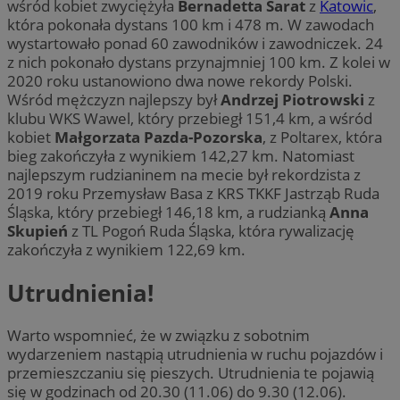
wśród kobiet zwyciężyła
Bernadetta Sarat
z
Katowic
,
która pokonała dystans 100 km i 478 m. W zawodach
wystartowało ponad 60 zawodników i zawodniczek. 24
z nich pokonało dystans przynajmniej 100 km. Z kolei w
2020 roku ustanowiono dwa nowe rekordy Polski.
Wśród mężczyzn najlepszy był
Andrzej Piotrowski
z
klubu WKS Wawel, który przebiegł 151,4 km, a wśród
kobiet
Małgorzata Pazda-Pozorska
, z Poltarex, która
bieg zakończyła z wynikiem 142,27 km. Natomiast
najlepszym rudzianinem na mecie był rekordzista z
2019 roku Przemysław Basa z KRS TKKF Jastrząb Ruda
Śląska, który przebiegł 146,18 km, a rudzianką
Anna
Skupień
z TL Pogoń Ruda Śląska, która rywalizację
zakończyła z wynikiem 122,69 km.
Utrudnienia!
Warto wspomnieć, że w związku z sobotnim
wydarzeniem nastąpią utrudnienia w ruchu pojazdów i
przemieszczaniu się pieszych. Utrudnienia te pojawią
się w godzinach od 20.30 (11.06) do 9.30 (12.06).