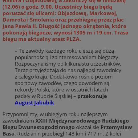
Hallera i Objazdowej, a zakończy się w niedzielę
(12.06) o godz. 9.00. Uczestnicy biegu będą
poruszać się ulicami: Objazdową, Markowej,
Damrota i Smolenia oraz przebiegną przez plac
Jana Pawła II. Długość jednego okrążenia, które
pokonają biegacze, wynosi 1305 m i 19 cm. Trasa
biegu ma aktualny atest PLZA.
– Te zawody każdego roku cieszą się dużą
popularnością i zainteresowaniem biegaczy.
Rozpoczynaliśmy od kilkunastu uczestników.
Teraz przyjeżdżają do nas najlepsi zawodnicy
z całego kraju. Dodatkowo rośnie poziom
sportowy zawodów, czego dowodem są
rekordy Polski, które w ostatnich latach
padały w Rudzie Śląskiej –
przekonuje
August Jakubik
.
Przypomnijmy, w ubiegłym roku najlepszym
zawodnikiem
XXIII Międzynarodowego Rudzkiego
Biegu Dwunastogodzinnego
okazał się
Przemysław
Basa
. Rudzianin przebiegł 143 km i 717 m. Z kolei