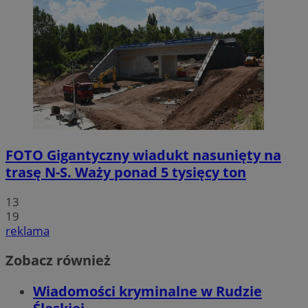
FOTO
Gigantyczny wiadukt nasunięty na
trasę N-S. Waży ponad 5 tysięcy ton
13
19
reklama
Zobacz również
Wiadomości kryminalne w Rudzie