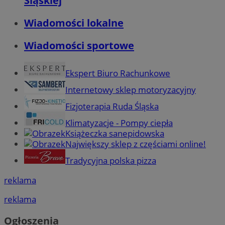
Śląskiej
Wiadomości lokalne
Wiadomości sportowe
Ekspert Biuro Rachunkowe
Internetowy sklep motoryzacyjny
Fizjoterapia Ruda Śląska
Klimatyzacje - Pompy ciepła
Książeczka sanepidowska
Największy sklep z częściami online!
Tradycyjna polska pizza
reklama
reklama
Ogłoszenia