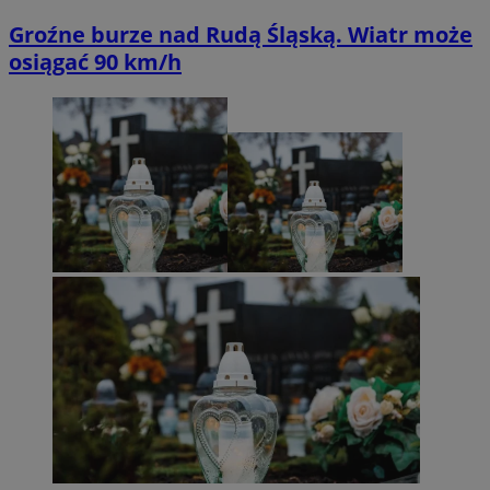
Groźne burze nad Rudą Śląską. Wiatr może
osiągać 90 km/h