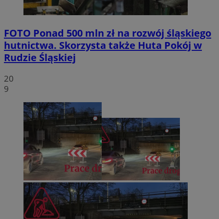
FOTO
Ponad 500 mln zł na rozwój śląskiego
hutnictwa. Skorzysta także Huta Pokój w
Rudzie Śląskiej
20
9