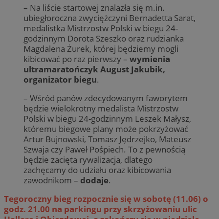
– Na liście startowej znalazła się m.in.
ubiegłoroczna zwyciężczyni Bernadetta Sarat,
medalistka Mistrzostw Polski w biegu 24-
godzinnym Dorota Szeszko oraz rudzianka
Magdalena Żurek, której będziemy mogli
kibicować po raz pierwszy –
wymienia
ultramaratończyk August Jakubik,
organizator biegu
.
– Wśród panów zdecydowanym faworytem
będzie wielokrotny medalista Mistrzostw
Polski w biegu 24-godzinnym Leszek Małysz,
któremu biegowe plany może pokrzyżować
Artur Bujnowski, Tomasz Jędrzejko, Mateusz
Szwaja czy Paweł Pośpiech. To z pewnością
będzie zacięta rywalizacja, dlatego
zachęcamy do udziału oraz kibicowania
zawodnikom –
dodaje
.
Tegoroczny bieg rozpocznie się w sobotę (11.06) o
godz. 21.00 na parkingu przy skrzyżowaniu ulic