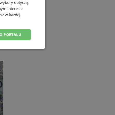
 wybory dotyczą
nym interesie
sz w każdej
DO PORTALU
esklasyfikowane
ane
owanie użytkownika i
j.