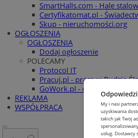
SmartHalls.com - Hale stalo
Certyfikatomat.pl - Świadec
Skup - nieruchomości.org
OGŁOSZENIA
OGŁOSZENIA
Dodaj ogłoszenie
POLECAMY
Protocol IT
Pracuj.pl - praca w Rudzie Ślą
GoWork.pl - oferty pracy
Odpowiedzia
REKLAMA
My i nasi partne
WSPÓŁPRACA
uzyskiwania dost
takich jak Twój a
spersonalizowanyc
usług.
Dostawcy s