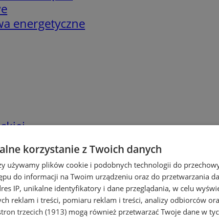
we
twa energetyczne
skiej
lne korzystanie z Twoich danych
rzy używamy plików cookie i podobnych technologii do przechow
ępu do informacji na Twoim urządzeniu oraz do przetwarzania 
dres IP, unikalne identyfikatory i dane przeglądania, w celu wyświ
h reklam i treści, pomiaru reklam i treści, analizy odbiorców or
tron trzecich (1913)
mogą również przetwarzać Twoje dane w tych