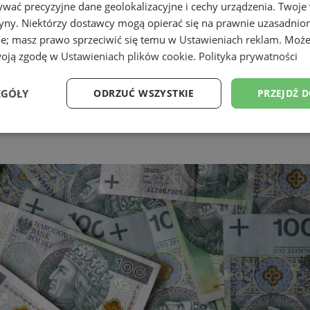
wać precyzyjne dane geolokalizacyjne i cechy urządzenia. Twoje
tryny. Niektórzy dostawcy mogą opierać się na prawnie uzasadnio
ie; masz prawo sprzeciwić się temu w
Ustawieniach reklam
. Może
woją zgodę w
Ustawieniach plików cookie
.
Polityka prywatności
EGÓŁY
ODRZUĆ WSZYSTKIE
PRZEJDŹ 
Wydajność
Targetowanie
Funkcjonalność
Ni
ezbędne
Wydajność
Targetowanie
Funkcjonalność
Niesklasyfikow
ie umożliwiają korzystanie z podstawowych funkcji strony internetowej, takich jak log
Bez niezbędnych plików cookie nie można prawidłowo korzystać ze strony internetowe
Provider
/
Okres
Opis
Domena
przechowywania