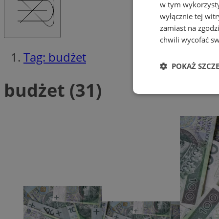
w tym wykorzysty
wyłącznie tej wi
zamiast na zgodz
chwili wycofać s
Tag: budżet
POKAŻ SZCZ
budżet (31)
Niezbędne
Ni
Niezbędne pliki cook
zarządzanie kontem. 
Nazwa