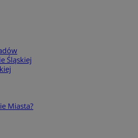
adów
e Śląskiej
kiej
ie Miasta?