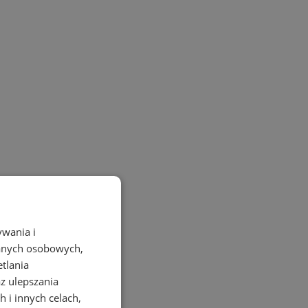
ywania i
danych osobowych,
etlania
az ulepszania
 i innych celach,