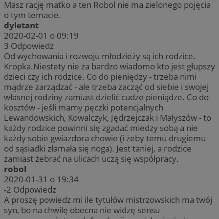
Masz rację matko a ten Robol nie ma zielonego pojęcia
o tym temacie.
dyletant
2020-02-01 o 09:19
3
Odpowiedz
Od wychowania i rozwoju młodzieży są ich rodzice.
Kropka.Niestety nie za bardzo wiadomo kto jest głupszy
dzieci czy ich rodzice. Co do pieniędzy - trzeba nimi
mądrze zarządzać - ale trzeba zacząć od siebie i swojej
własnej rodziny zamiast dzielić cudze pieniądze. Co do
kosztów - jeśli mamy pęczki potencjalnych
Lewandowskich, Kowalczyk, Jędrzejczak i Małyszów - to
każdy rodzice powinni się zgadać miedzy sobą a nie
każdy sobie gwiazdora chowie (i żeby temu drugiemu
od sąsiadki złamała się noga). Jest taniej, a rodzice
zamiast żebrać na ulicach uczą się współpracy.
robol
2020-01-31 o 19:34
-2
Odpowiedz
A proszę powiedz mi ile tytułów mistrzowskich ma twój
syn, bo na chwilę obecna nie widzę sensu