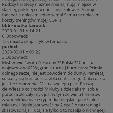
Rudzcy karatecy niezmiennie zajmują miejsce w
śląskiej, polskiej i europejskiej czołówce. A moje
fanaberie opłacam sobie sama! Sama też opłacam
koszty treningów mojej CÓRKI.
bbb - matka karateki
2020-01-31 o 14:21
6
Odpowiedz
Tak miasto skąpi i tyle w temacie.
purloch
2020-02-01 o 09:22
3
Odpowiedz
Mistrzowie świata ?? Europy ?? Polski ?? Chociaż
województwa?? Wygranie turniej burmistrza Pcimia
dolnego raczej nie jest powodem do dumy. Pamiętaj
sukcesy się liczą od szczebla centralnego. Cała reszta
jest bez znaczenia. Mistrz swojego plac. Proszą
cie.Wiesz o co chodzi ?? Kluby z dzieciakami sobie
poradza ale cały myk jest w tym że wielu trenerów i
zawodników miało stypendia miejskie- ja też takie
miałem. I fajnie jest wpaść na 2 czy 3 h na trening i
skasować hajs. Tutaj się tylko o to rozbija o nic więcej.