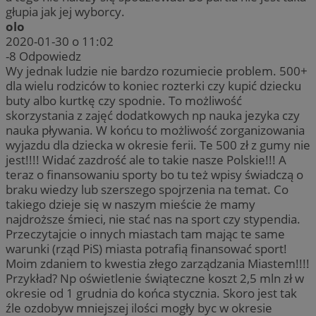
głupia jak jej wyborcy.
olo
2020-01-30 o 11:02
-8
Odpowiedz
Wy jednak ludzie nie bardzo rozumiecie problem. 500+
dla wielu rodziców to koniec rozterki czy kupić dziecku
buty albo kurtkę czy spodnie. To możliwość
skorzystania z zajęć dodatkowych np nauka jezyka czy
nauka pływania. W końcu to możliwość zorganizowania
wyjazdu dla dziecka w okresie ferii. Te 500 zł z gumy nie
jest!!!! Widać zazdrość ale to takie nasze Polskie!!! A
teraz o finansowaniu sporty bo tu też wpisy świadczą o
braku wiedzy lub szerszego spojrzenia na temat. Co
takiego dzieje się w naszym mieście że mamy
najdroższe śmieci, nie stać nas na sport czy stypendia.
Przeczytajcie o innych miastach tam mając te same
warunki (rząd PiS) miasta potrafią finansować sport!
Moim zdaniem to kwestia złego zarządzania Miastem!!!!
Przykład? Np oświetlenie świąteczne koszt 2,5 mln zł w
okresie od 1 grudnia do końca stycznia. Skoro jest tak
źle ozdobyw mniejszej ilości mogły byc w okresie