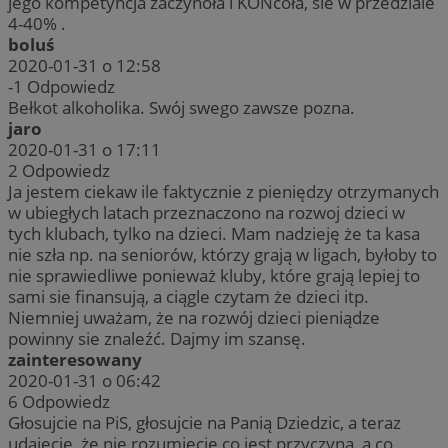
jego kompetyncja zaczynoła i KOŃcoła, sie w przedziale
4-40% .
boluś
2020-01-31 o 12:58
-1
Odpowiedz
Bełkot alkoholika. Swój swego zawsze pozna.
jaro
2020-01-31 o 17:11
2
Odpowiedz
Ja jestem ciekaw ile faktycznie z pieniędzy otrzymanych
w ubiegłych latach przeznaczono na rozwoj dzieci w
tych klubach, tylko na dzieci. Mam nadzieję że ta kasa
nie szła np. na seniorów, którzy grają w ligach, byłoby to
nie sprawiedliwe ponieważ kluby, które grają lepiej to
sami sie finansują, a ciągle czytam że dzieci itp.
Niemniej uważam, że na rozwój dzieci pieniądze
powinny sie znaleźć. Dajmy im szansę.
zainteresowany
2020-01-31 o 06:42
6
Odpowiedz
Głosujcie na PiS, głosujcie na Panią Dziedzic, a teraz
udajecie, że nie rozumiecie co jest przyczyną, a co