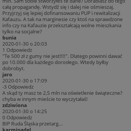
mln. Sam sobie stworzyłeś te dane? Dorabiasz do tego
całą propagandę. Wstydź się i dalej nie ośmieszaj.
Przyjrzyj się lepiej dofinansowaniu PUP i rewitalizacji
Kafauzu. A tak na marginesie czy ktoś na sprawdzone
info czy na Kafauzie przekształcają wolne mieszkania
tylko na socjalne?
bunia
2020-01-30 o 20:03
1
Odpowiedz
"Te 500 zł z gumy nie jest!!!!". Dlatego powinni dawać
po 10.000 dla każdego dorosłego. Wtedy byłby
dobrobyt.
jaro
2020-01-30 o 17:09
-3
Odpowiedz
A skąd ty masz te 2,5 mln na oświetlenie świąteczne?
chyba w innym mieście to wyczytałaś!
zdziwiona
2020-01-30 o 14:25
0
Odpowiedz
BIP Ruda Śląska przetarg...
karminadel