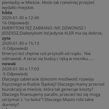
pieniędzy w Mieście. Może tak rzetelniej przejżeć
wydatki miejskie.
hilda
2020-01-30 o 12:40
16
Odpowiedz
EMERYTOM TEŻ ZABRANO -NP, DZWONISZ I
JEDZIESZ,Diabetykom itd jedynie KLER ma się dobrze,
zyta
2020-01-30 o 15:13
-5
Odpowiedz
Emeryci też chętnie coś przytulili od rządu . Nie
odmawiali. A teraz się budzą z ręką w nocniku. ...
nowak
2020-01-30 o 17:03
-5
Odpowiedz
Dlaczego zabieracie dzieciom możliwość rozwoju
fizycznego w Rudzie Śląskiej? Dlaczego mamy przerost
biurokracji w mieście, która tak generuje koszty?
Dlaczego finansujemy parafie, przecież też się mogą
utrzymać z "co łaska"? Dlaczego Miasto robi takie
durnoty?