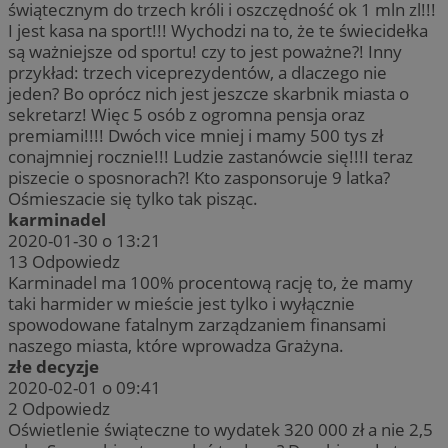
świątecznym do trzech króli i oszczędność ok 1 mln zl!!!
I jest kasa na sport!!! Wychodzi na to, że te świecidełka
są ważniejsze od sportu! czy to jest poważne?! Inny
przykład: trzech viceprezydentów, a dlaczego nie
jeden? Bo oprócz nich jest jeszcze skarbnik miasta o
sekretarz! Więc 5 osób z ogromna pensja oraz
premiami!!!! Dwóch vice mniej i mamy 500 tys zł
conajmniej rocznie!!! Ludzie zastanówcie się!!!I teraz
piszecie o sposnorach?! Kto zasponsoruje 9 latka?
Ośmieszacie się tylko tak pisząc.
karminadel
2020-01-30 o 13:21
13
Odpowiedz
Karminadel ma 100% procentową rację to, że mamy
taki harmider w mieście jest tylko i wyłącznie
spowodowane fatalnym zarządzaniem finansami
naszego miasta, które wprowadza Grażyna.
złe decyzje
2020-02-01 o 09:41
2
Odpowiedz
Oświetlenie świąteczne to wydatek 320 000 zł a nie 2,5