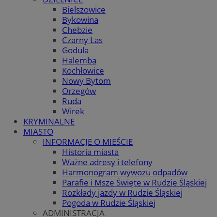
Bielszowice
Bykowina
Chebzie
Czarny Las
Godula
Halemba
Kochłowice
Nowy Bytom
Orzegów
Ruda
Wirek
KRYMINALNE
MIASTO
INFORMACJE O MIEŚCIE
Historia miasta
Ważne adresy i telefony
Harmonogram wywozu odpadów
Parafie i Msze Święte w Rudzie Śląskiej
Rozkłady jazdy w Rudzie Śląskiej
Pogoda w Rudzie Śląskiej
ADMINISTRACJA