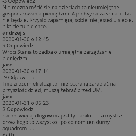
-3
Odpowiedz
Nie można mścić się na dzieciach za nieumiejętne
gospodarowanie pieniędzmi. A podwyżki za śmieci i tak
nie będzie. Krzysio zapamiętaj sobie, nie jesteś u siebie,
nikt cie tu nie chce.
andrzej s.
2020-01-30 o 12:45
9
Odpowiedz
Wróci Stania to zadba o umiejętne zarządzanie
pieniędzmi.
jaro
2020-01-30 o 17:14
-9
Odpowiedz
I nie zrozumieli aluzji to i nie potrafią zarabiać na
przyszlość dzieci, muszą żebrać przed UM.
jaro
2020-01-31 o 06:23
2
Odpowiedz
narobi więcej długów niż jest ty debilu ..... a myślisz
przez kogo to wszystko i po co nom ten durny
aquadrom .....
dath