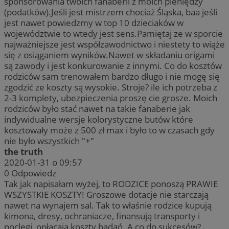
sponsorowania twoich fanaberii z moich pieniędzy
(podatków).Jeśli jest mistrzem chociaż Śląska, baa jeśli
jest nawet powiedzmy w top 10 dzieciaków w
województwie to wtedy jest sens.Pamiętaj ze w sporcie
najważniejsze jest współzawodnictwo i niestety to wiąże
się z osiąganiem wyników.Nawet w składaniu origami
są zawody i jest konkurowanie z innymi. Co do kosztów
rodziców sam trenowałem bardzo długo i nie mogę się
zgodzić ze koszty są wysokie. Stroje? ile ich potrzeba z
2-3 komplety, ubezpieczenia proszę cie grosze. Moich
rodziców było stać nawet na takie fanaberie jak
indywidualne wersje kolorystyczne butów które
kosztowały może z 500 zł max i było to w czasach gdy
nie było wszystkich "+"
the truth
2020-01-31 o 09:57
0
Odpowiedz
Tak jak napisałam wyżej, to RODZICE ponoszą PRAWIE
WSZYSTKIE KOSZTY! Groszowe dotacje nie starczają
nawet na wynajem sal. Tak to właśnie rodzice kupują
kimona, dresy, ochraniacze, finansują transporty i
noclegi, opłacają koszty badań. A co do sukcesów?