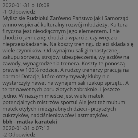
2020-01-31 o 10:08
-1
Odpowiedz
Mylisz się Rudziolu! Zarówno Państwo jak i Samorząd
winno wspierać kulturalny rozwój młodzieży. Kultura
fizyczna jest nieodłącznym jego elementem. I nie
chodzi o jałmużnę, chodzi o wparcie, czy wręcz o
nieprzeszkadzanie. Na koszty treningu dzieci składa się
wiele czynników. Od wynajmu sali gimnastycznej,
zakupu sprzętu, strojów, ubezpieczenia, wyjazdów na
zawody, wynagrodzenia trenera. Koszty te ponoszą
prawie w 100% rodzice. A rudzcy trenerzy pracują na
darmo! Dotacje, które otrzymywały kluby nie
wystarczyły nawet na wynajem sali i zakup sprzętu. A
teraz nawet tych paru złotych zabraknie. I jeszcze
jedno. W naszym mieście jest wiele matek
potencjalnych mistrzów sportu! Ale jest też multum
matek otyłych i niezgrabnych dzieci - przyszłych
cukrzyków, nadciśnieniowców i astmatyków.
bbb - matka karateki
2020-01-31 o 07:12
-2
Odpowiedz