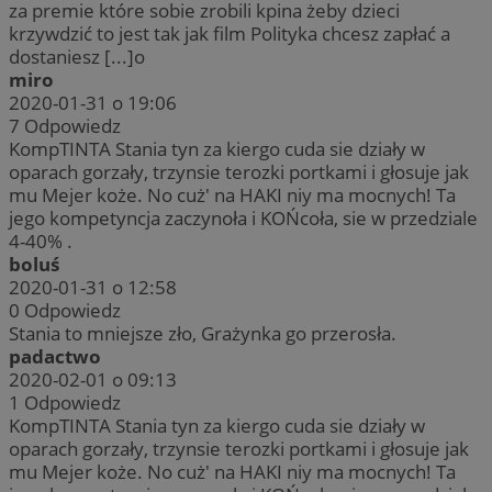
za premie które sobie zrobili kpina żeby dzieci
krzywdzić to jest tak jak film Polityka chcesz zapłać a
dostaniesz [...]o
miro
2020-01-31 o 19:06
7
Odpowiedz
KompTINTA Stania tyn za kiergo cuda sie działy w
oparach gorzały, trzynsie terozki portkami i głosuje jak
mu Mejer koże. No cuż' na HAKI niy ma mocnych! Ta
jego kompetyncja zaczynoła i KOŃcoła, sie w przedziale
4-40% .
boluś
2020-01-31 o 12:58
0
Odpowiedz
Stania to mniejsze zło, Grażynka go przerosła.
padactwo
2020-02-01 o 09:13
1
Odpowiedz
KompTINTA Stania tyn za kiergo cuda sie działy w
oparach gorzały, trzynsie terozki portkami i głosuje jak
mu Mejer koże. No cuż' na HAKI niy ma mocnych! Ta