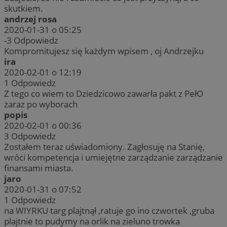
skutkiem.
andrzej rosa
2020-01-31 o 05:25
-3
Odpowiedz
Kompromitujesz się każdym wpisem , oj Andrzejku
ira
2020-02-01 o 12:19
1
Odpowiedz
Z tego co wiem to Dziedzicowo zawarła pakt z PełO
zaraz po wyborach
popis
2020-02-01 o 00:36
3
Odpowiedz
Zostałem teraz uświadomiony. Zagłosuję na Stanię,
wróci kompetencja i umiejętne zarządzanie zarządzanie
finansami miasta.
jaro
2020-01-31 o 07:52
1
Odpowiedz
na WIYRKU targ plajtnął ,ratuje go ino czwortek ,gruba
plajtnie to pudymy na orlik na zieluno trowka