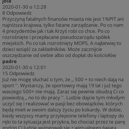
jola
2020-01-30 o 12:28
8
Odpowiedz
Przyczyną fatalnych finansów miasta nie jest 1%PIT ani
najniższa krajowa, tylko fatane zarządzanie. Po co nam
4 prezydentów jak i tak Krzyś robi co chce. Po co
rozrośnięte i przepłacane pseudozarządu spółek
miejskich. Po co tak rozrośnięty MOPS. A najłatwiej to
dzieci wziąść za zakładników. Może zacznijcie
oszczędzanie od siebie albo od dopłat do kościołów
padre
2020-01-30 o 12:01
15
Odpowiedz
Już nie mogę słuchać o tym, że ,, 500 + to niech dają na
sport ''. Wystarczy, że sportowcy mają 19 lat i już tego
waszego 500+ nie mają. Zaraz się pewnie obudzą Ci co
powiedzą ,, no to do pracy ''. Ludzie dajcie tym młodym
uczyć się i realizować w pasji bez obowiązków, których
będą mieli w swoim dalszy życiu po kokardy. W dobie,
kiedy wszyscy mamy przylepione telefony i laptopy do
ręki to ta sytuacja jest przykra, bo chociaż przez te parę
godzin Ci ludzie wylogowali się z wirtualnego świata,