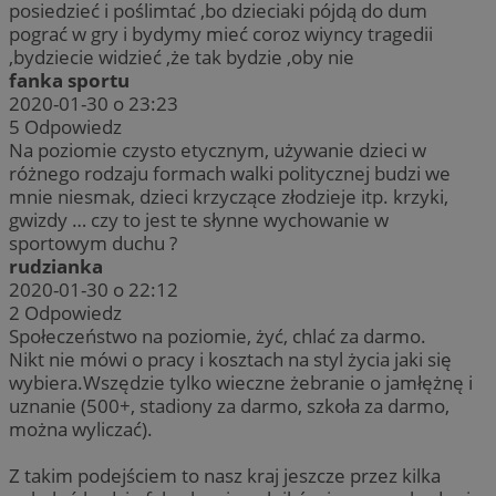
posiedzieć i poślimtać ,bo dzieciaki pójdą do dum
pograć w gry i bydymy mieć coroz wiyncy tragedii
,bydziecie widzieć ,że tak bydzie ,oby nie
fanka sportu
2020-01-30 o 23:23
5
Odpowiedz
Na poziomie czysto etycznym, używanie dzieci w
różnego rodzaju formach walki politycznej budzi we
mnie niesmak, dzieci krzyczące złodzieje itp. krzyki,
gwizdy … czy to jest te słynne wychowanie w
sportowym duchu ?
rudzianka
2020-01-30 o 22:12
2
Odpowiedz
Społeczeństwo na poziomie, żyć, chlać za darmo.
Nikt nie mówi o pracy i kosztach na styl życia jaki się
wybiera.Wszędzie tylko wieczne żebranie o jamłężnę i
uznanie (500+, stadiony za darmo, szkoła za darmo,
można wyliczać).
Z takim podejściem to nasz kraj jeszcze przez kilka