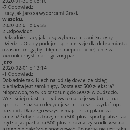
2020-01-30 o 08:16
-7
Odpowiedz
I tacy jak Jaro są wyborcami Grazi.
w szoku.
2020-02-01 o 09:33
2
Odpowiedz
Dokładnie. Tacy jak ja są wyborcami pani Grażyny
Dziedzic. Osoby podejmującej decyzje dla dobra miasta
(czasami mogą być błędne, niepopularne) a nie w
kierunku myśli ideologicznej partii.
jaro
2020-02-01 o 13:14
-1
Odpowiedz
Dokładnie tak. Niech naród się dowie, że obieg
pieniądza jest zamknięty. Dostajesz 500 zł ekstra?
Nieprawda, to tylko przesunięcie 500 zł w budżecie.
Wcześniej miasto decydowało na co je wyda (np. na
sport) a teraz sam decydujesz i mozesz je wydać, np .
na sport. Dlaczego wszyscy mają drożej płacić za
śmieci? Żeby niektórzy mieli 500 plus i sport gratis? Tak
będzie jak partia na 500 plus przeznaczy środki własne
a tego nie należy się spodziewać. Bo partia nie jest taka