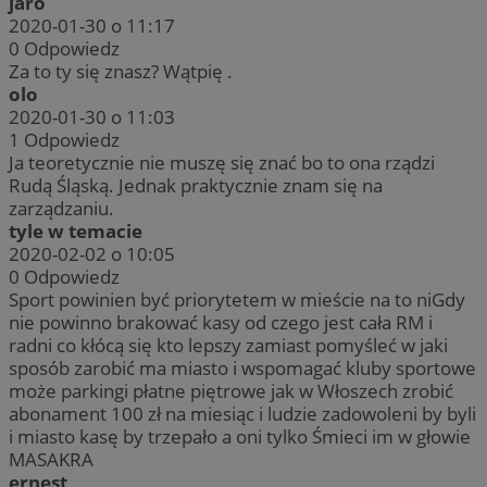
jaro
2020-01-30 o 11:17
0
Odpowiedz
Za to ty się znasz? Wątpię .
olo
2020-01-30 o 11:03
1
Odpowiedz
Ja teoretycznie nie muszę się znać bo to ona rządzi
Rudą Śląską. Jednak praktycznie znam się na
zarządzaniu.
tyle w temacie
2020-02-02 o 10:05
0
Odpowiedz
Sport powinien być priorytetem w mieście na to niGdy
nie powinno brakować kasy od czego jest cała RM i
radni co kłócą się kto lepszy zamiast pomyśleć w jaki
sposób zarobić ma miasto i wspomagać kluby sportowe
może parkingi płatne piętrowe jak w Włoszech zrobić
abonament 100 zł na miesiąc i ludzie zadowoleni by byli
i miasto kasę by trzepało a oni tylko Śmieci im w głowie
MASAKRA
ernest