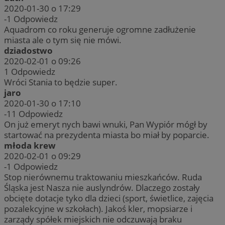
2020-01-30 o 17:29
-1
Odpowiedz
Aquadrom co roku generuje ogromne zadłużenie
miasta ale o tym się nie mówi.
dziadostwo
2020-02-01 o 09:26
1
Odpowiedz
Wróci Stania to będzie super.
jaro
2020-01-30 o 17:10
-11
Odpowiedz
On już emeryt nych bawi wnuki, Pan Wypiór mógł by
startować na prezydenta miasta bo miał by poparcie.
młoda krew
2020-02-01 o 09:29
-1
Odpowiedz
Stop nierównemu traktowaniu mieszkańców. Ruda
Śląska jest Nasza nie auslyndrów. Dlaczego zostały
obcięte dotacje tyko dla dzieci (sport, świetlice, zajęcia
pozalekcyjne w szkołach). Jakoś kler, mopsiarze i
zarządy spółek miejskich nie odczuwają braku