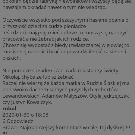
pokoleń będzie fabryką niewolników i wszyscy będą się
nawzajem okradać nawet o tym nie wiedząc.
Oczywiście wszystko pod szczytnymi hasłami dbania o
przyszłość dzieci za cudze pieniądze
Jeśli dzieci mają się mieć dobrze to muszą się nauczyć
pracować a nie żebrać jak ich rodzice.
Chcesz się wydostać z biedy (zwłaszcza tej w głowie) to
musisz się napocić i brać odpowiedzialność za siebie i
bliskich.
Nie pomoże Ci żaden rząd, rada miasta czy święty
Mikołaj, chyba ze lubisz żebrać.
Raczej nie wierzę że każda matka w Rudzie Ślaskiej ma
pod swoim dachem samych przyszłych Robertów
Lewandowskich, Adamów Małyszów, Otylii Jędrzejczak
czy Justyn Kowalczyk.
robol
2020-01-30 o 18:08
6
Odpowiedz
Brawo! Najmądrzejszy komentarz w całej tej dyskusji!!!
!!!