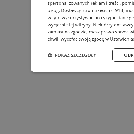
spersonalizowanych reklam i treści, pomia
usług.
Dostawcy stron trzecich (1913)
mogą
w tym wykorzystywać precyzyjne dane geo
wyłącznie tej witryny. Niektórzy dostawc
zamiast na zgodzie; masz prawo sprzeciw
chwili wycofać swoją zgodę w
Ustawienia
POKAŻ SZCZEGÓŁY
ODR
Niezbędne
Wydajność
Niezbędne
Wydajność
Ta
Niezbędne pliki cookie umożliwiają korzystanie z pod
zarządzanie kontem. Bez niezbędnych plików cookie n