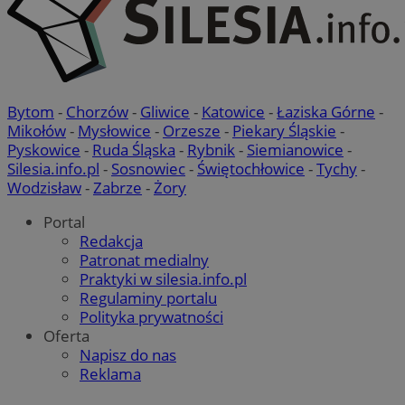
Bytom
-
Chorzów
-
Gliwice
-
Katowice
-
Łaziska Górne
-
Mikołów
-
Mysłowice
-
Orzesze
-
Piekary Śląskie
-
Pyskowice
-
Ruda Śląska
-
Rybnik
-
Siemianowice
-
Silesia.info.pl
-
Sosnowiec
-
Świętochłowice
-
Tychy
-
Wodzisław
-
Zabrze
-
Żory
Portal
Redakcja
Patronat medialny
Praktyki w silesia.info.pl
Regulaminy portalu
Polityka prywatności
Oferta
Napisz do nas
Reklama