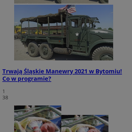
Trwają Śląskie Manewry 2021 w Bytomiu!
Co w programie?
1
38