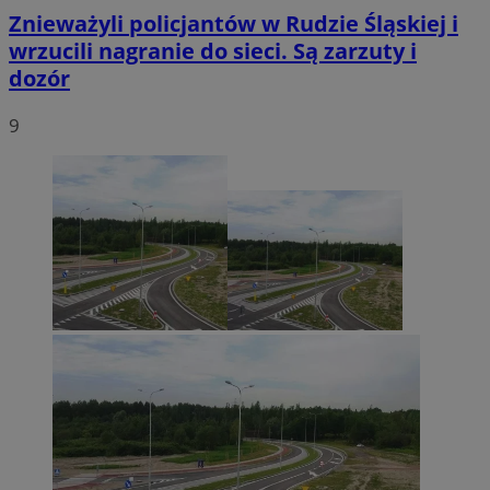
Znieważyli policjantów w Rudzie Śląskiej i
wrzucili nagranie do sieci. Są zarzuty i
dozór
9