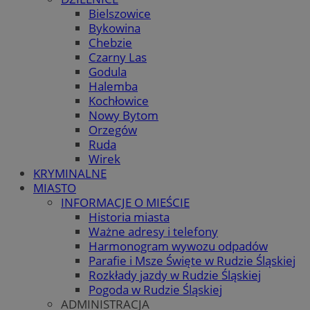
Bielszowice
Bykowina
Chebzie
Czarny Las
Godula
Halemba
Kochłowice
Nowy Bytom
Orzegów
Ruda
Wirek
KRYMINALNE
MIASTO
INFORMACJE O MIEŚCIE
Historia miasta
Ważne adresy i telefony
Harmonogram wywozu odpadów
Parafie i Msze Święte w Rudzie Śląskiej
Rozkłady jazdy w Rudzie Śląskiej
Pogoda w Rudzie Śląskiej
ADMINISTRACJA