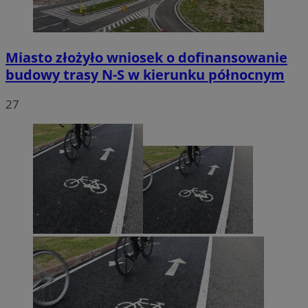
Miasto złożyło wniosek o dofinansowanie
budowy trasy N-S w kierunku północnym
27