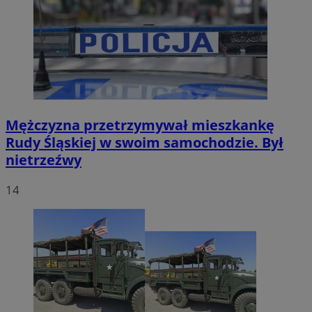
Mężczyzna przetrzymywał mieszkankę
Rudy Śląskiej w swoim samochodzie. Był
nietrzeźwy
14