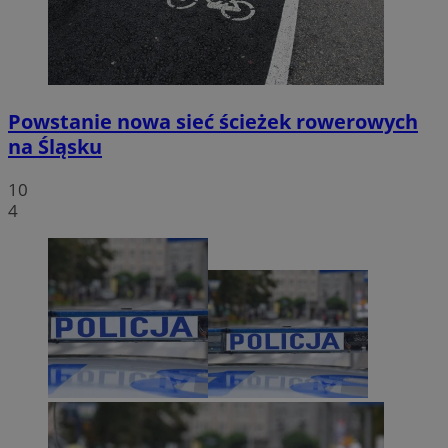
Powstanie nowa sieć ścieżek rowerowych
na Śląsku
10
4