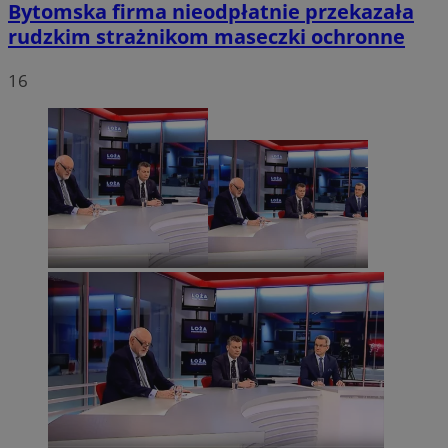
Bytomska firma nieodpłatnie przekazała
rudzkim strażnikom maseczki ochronne
16