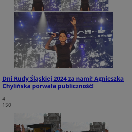
Dni Rudy Śląskiej 2024 za nami! Agnieszka
Chylińska porwała publiczność!
4
150