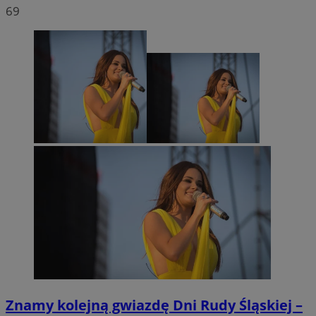
69
Znamy kolejną gwiazdę Dni Rudy Śląskiej –