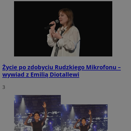
Życie po zdobyciu Rudzkiego Mikrofonu –
wywiad z Emilią Diotallewi
3