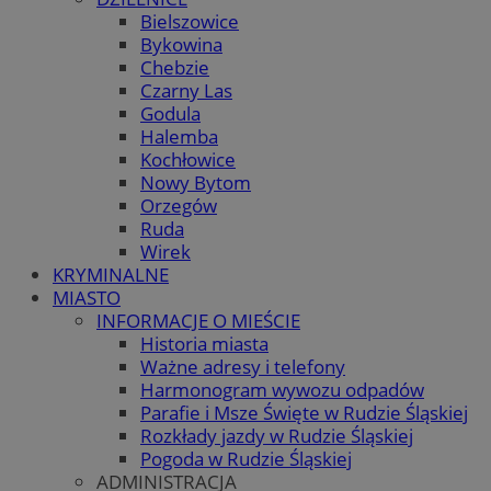
Bielszowice
Bykowina
Chebzie
Czarny Las
Godula
Halemba
Kochłowice
Nowy Bytom
Orzegów
Ruda
Wirek
KRYMINALNE
MIASTO
INFORMACJE O MIEŚCIE
Historia miasta
Ważne adresy i telefony
Harmonogram wywozu odpadów
Parafie i Msze Święte w Rudzie Śląskiej
Rozkłady jazdy w Rudzie Śląskiej
Pogoda w Rudzie Śląskiej
ADMINISTRACJA