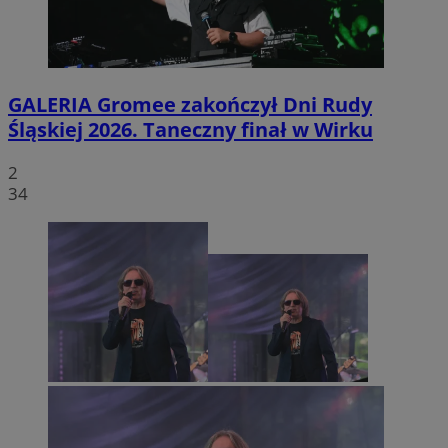
GALERIA
Gromee zakończył Dni Rudy
Śląskiej 2026. Taneczny finał w Wirku
2
34