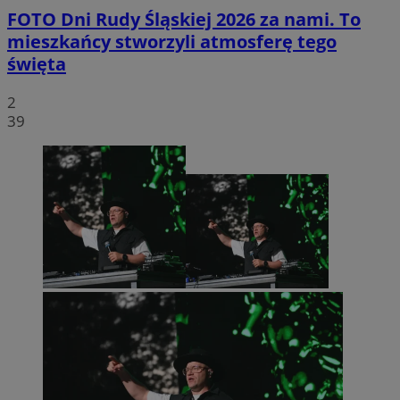
FOTO
Dni Rudy Śląskiej 2026 za nami. To
mieszkańcy stworzyli atmosferę tego
święta
2
39