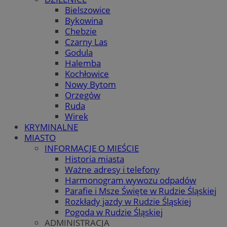
Bielszowice
Bykowina
Chebzie
Czarny Las
Godula
Halemba
Kochłowice
Nowy Bytom
Orzegów
Ruda
Wirek
KRYMINALNE
MIASTO
INFORMACJE O MIEŚCIE
Historia miasta
Ważne adresy i telefony
Harmonogram wywozu odpadów
Parafie i Msze Święte w Rudzie Śląskiej
Rozkłady jazdy w Rudzie Śląskiej
Pogoda w Rudzie Śląskiej
ADMINISTRACJA