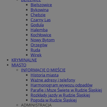
Bielszowice
Bykowina
Chebzie
Czarny Las
Godula
Halemba
Kochłowice
Nowy Bytom
Orzegów
Ruda
Wirek
KRYMINALNE
MIASTO
INFORMACJE O MIEŚCIE
Historia miasta
Ważne adresy i telefony
Harmonogram wywozu odpadów
Parafie i Msze Święte w Rudzie Śląskiej
Rozkłady jazdy w Rudzie Śląskiej
Pogoda w Rudzie Śląskiej
ADMINISTRACJA