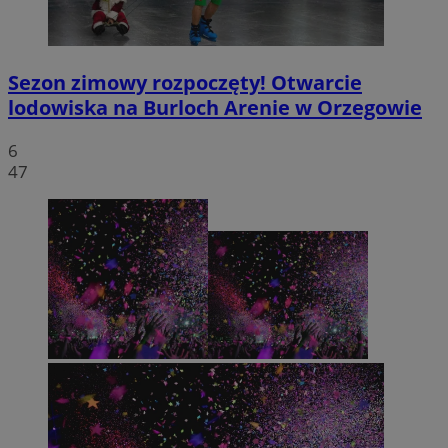
Sezon zimowy rozpoczęty! Otwarcie
lodowiska na Burloch Arenie w Orzegowie
6
47