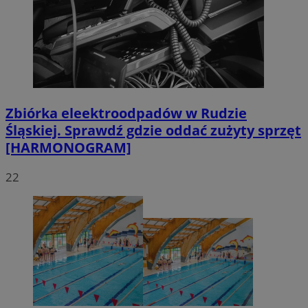
Zbiórka eleektroodpadów w Rudzie
Śląskiej. Sprawdź gdzie oddać zużyty sprzęt
[HARMONOGRAM]
22