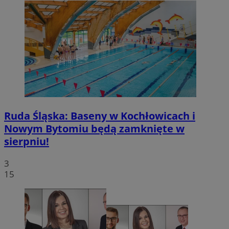
Ruda Śląska: Baseny w Kochłowicach i
Nowym Bytomiu będą zamknięte w
sierpniu!
3
15