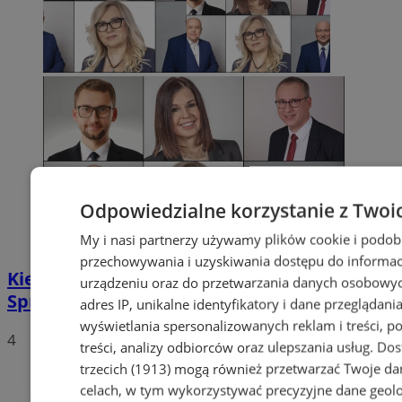
Odpowiedzialne korzystanie z Twoi
My i nasi partnerzy używamy plików cookie i podob
przechowywania i uzyskiwania dostępu do informac
Kiedy dyżurują radni Rudy Śląskiej?
urządzeniu oraz do przetwarzania danych osobowych
Sprawdźcie harmonogram
adres IP, unikalne identyfikatory i dane przeglądania
wyświetlania spersonalizowanych reklam i treści, p
4
treści, analizy odbiorców oraz ulepszania usług.
Dos
trzecich (1913)
mogą również przetwarzać Twoje dan
celach, w tym wykorzystywać precyzyjne dane geolok