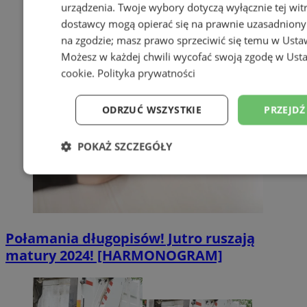
urządzenia. Twoje wybory dotyczą wyłącznie tej wit
dostawcy mogą opierać się na prawnie uzasadniony
na zgodzie; masz prawo sprzeciwić się temu w
Usta
Możesz w każdej chwili wycofać swoją zgodę w
Usta
cookie
.
Polityka prywatności
ODRZUĆ WSZYSTKIE
PRZEJDŹ
POKAŻ SZCZEGÓŁY
Niezbędne
Wydajność
Targetowanie
Niesklasyfikowane
Połamania długopisów! Jutro ruszają
matury 2024! [HARMONOGRAM]