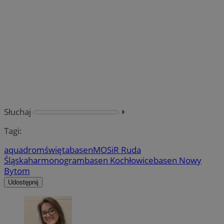
Słuchaj
⏵︎
Tagi:
aquadrom
święta
basen
MOSiR Ruda
Śląska
harmonogram
basen Kochłowice
basen Nowy
Bytom
Udostępnij