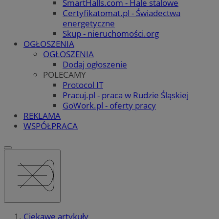
SmartHalls.com - Hale stalowe
Certyfikatomat.pl - Świadectwa
energetyczne
Skup - nieruchomości.org
OGŁOSZENIA
OGŁOSZENIA
Dodaj ogłoszenie
POLECAMY
Protocol IT
Pracuj.pl - praca w Rudzie Śląskiej
GoWork.pl - oferty pracy
REKLAMA
WSPÓŁPRACA
Ciekawe artykuły