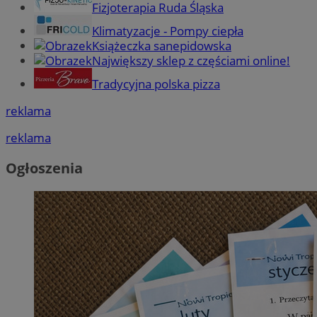
Fizjoterapia Ruda Śląska
Klimatyzacje - Pompy ciepła
Książeczka sanepidowska
Największy sklep z częściami online!
Tradycyjna polska pizza
reklama
reklama
Ogłoszenia