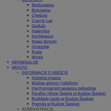
Bielszowice
Bykowina
Chebzie
Czarny Las
Godula
Halemba
Kochłowice
Nowy Bytom
Orzegów
Ruda
Wirek
KRYMINALNE
MIASTO
INFORMACJE O MIEŚCIE
Historia miasta
Ważne adresy i telefony
Harmonogram wywozu odpadów
Parafie i Msze Święte w Rudzie Śląskiej
Rozkłady jazdy w Rudzie Śląskiej
Pogoda w Rudzie Śląskiej
ADMINISTRACJA