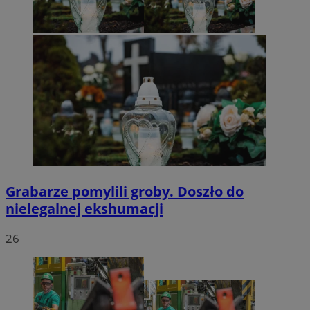
Grabarze pomylili groby. Doszło do
nielegalnej ekshumacji
26