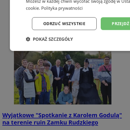
Możesz w każdej chwili wycofać swoją zgodę w
Usta
cookie
.
Polityka prywatności
ODRZUĆ WSZYSTKIE
PRZEJDŹ
POKAŻ SZCZEGÓŁY
Niezbędne
Wydajność
Targetowanie
Niesklasyfikowane
Wyjątkowe "Spotkanie z Karolem Godulą"
Niezbędne
Wydajność
Targetowanie
Fun
na terenie ruin Zamku Rudzkiego
Niesklasyfikowane