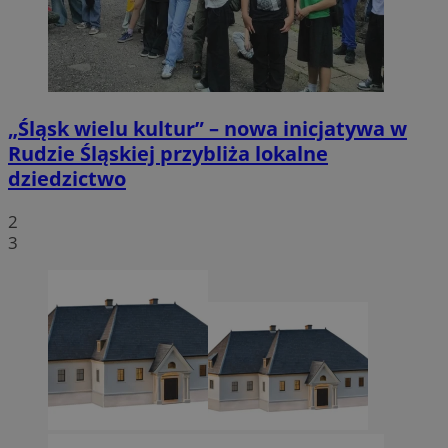
„Śląsk wielu kultur” – nowa inicjatywa w
Rudzie Śląskiej przybliża lokalne
dziedzictwo
2
3