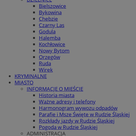
Bielszowice
Bykowina
Chebzie
Czarny Las
Godula
Halemba
Kochłowice
Nowy Bytom
Orzegów
Ruda
Wirek
KRYMINALNE
MIASTO
INFORMACJE O MIEŚCIE
Historia miasta
Ważne adresy i telefony
Harmonogram wywozu odpadów
Parafie i Msze Święte w Rudzie Śląskiej
Rozkłady jazdy w Rudzie Śląskiej
Pogoda w Rudzie Śląskiej
ADMINISTRACJA