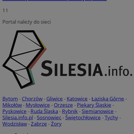
11
Portal należy do sieci
VISITOR_PRIVACY_METADATA
5 miesięc
YouTube
tygodni
.youtube.com
Bytom
-
Chorzów
-
Gliwice
-
Katowice
-
Łaziska Górne
-
Mikołów
-
Mysłowice
-
Orzesze
-
Piekary Śląskie
-
Pyskowice
-
Ruda Śląska
-
Rybnik
-
Siemianowice
-
Silesia.info.pl
-
Sosnowiec
-
Świętochłowice
-
Tychy
-
Wodzisław
-
Zabrze
-
Żory