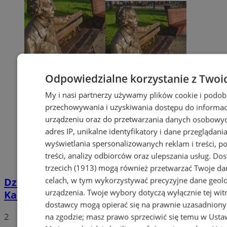
Odpowiedzialne korzystanie z Twoi
My i nasi partnerzy używamy plików cookie i podob
przechowywania i uzyskiwania dostępu do informac
urządzeniu oraz do przetwarzania danych osobowych
adres IP, unikalne identyfikatory i dane przeglądania
wyświetlania spersonalizowanych reklam i treści, p
treści, analizy odbiorców oraz ulepszania usług.
Dos
trzecich (1913)
mogą również przetwarzać Twoje dan
celach, w tym wykorzystywać precyzyjne dane geolok
Dzisiaj obchodzimy 242. rocznicę urodzin
urządzenia. Twoje wybory dotyczą wyłącznie tej wit
Karola Goduli
dostawcy mogą opierać się na prawnie uzasadniony
2
na zgodzie; masz prawo sprzeciwić się temu w
Usta