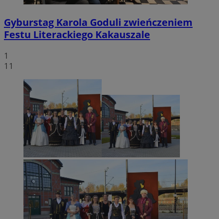
Gyburstag Karola Goduli zwieńczeniem
Festu Literackiego Kakauszale
1
11