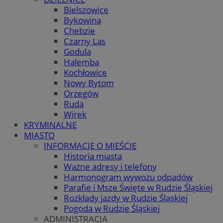
Bielszowice
Bykowina
Chebzie
Czarny Las
Godula
Halemba
Kochłowice
Nowy Bytom
Orzegów
Ruda
Wirek
KRYMINALNE
MIASTO
INFORMACJE O MIEŚCIE
Historia miasta
Ważne adresy i telefony
Harmonogram wywozu odpadów
Parafie i Msze Święte w Rudzie Śląskiej
Rozkłady jazdy w Rudzie Śląskiej
Pogoda w Rudzie Śląskiej
ADMINISTRACJA