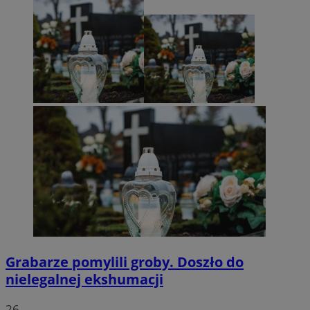
Grabarze pomylili groby. Doszło do
nielegalnej ekshumacji
26