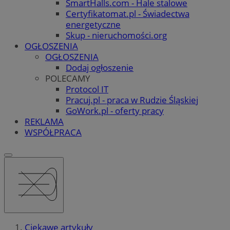
SmartHalls.com - Hale stalowe
Certyfikatomat.pl - Świadectwa
energetyczne
Skup - nieruchomości.org
OGŁOSZENIA
OGŁOSZENIA
Dodaj ogłoszenie
POLECAMY
Protocol IT
Pracuj.pl - praca w Rudzie Śląskiej
GoWork.pl - oferty pracy
REKLAMA
WSPÓŁPRACA
Ciekawe artykuły