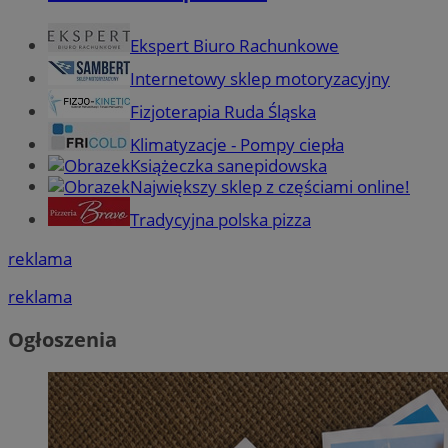
Ekspert Biuro Rachunkowe
Internetowy sklep motoryzacyjny
Fizjoterapia Ruda Śląska
Klimatyzacje - Pompy ciepła
Książeczka sanepidowska
Największy sklep z częściami online!
Tradycyjna polska pizza
reklama
reklama
Ogłoszenia