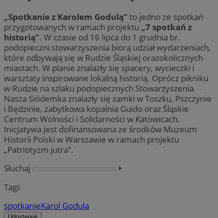
„Spotkanie z Karolem Godulą”
to jedno ze spotkań
przygotowanych w ramach projektu
„7 spotkań z
historią”
. W czasie od 16 lipca do 1 grudnia br.
podopieczni stowarzyszenia biorą udział wydarzeniach,
które odbywają się w Rudzie Śląskiej orazokolicznych
miastach. W planie znalazły się spacery, wycieczki i
warsztaty inspirowane lokalną historią. Oprócz pikniku
w Rudzie na szlaku podopiecznych Stowarzyszenia
Nasza Siódemka znalazły się zamki w Toszku, Pszczynie
i Będzinie, zabytkowa kopalnia Guido oraz Śląskie
Centrum Wolności i Solidarności w Katowicach.
Inicjatywa jest dofinansowana ze środków Muzeum
Historii Polski w Warszawie w ramach projektu
„Patriotyzm jutra”.
Słuchaj
⏵︎
Tagi:
spotkanie
Karol Godula
Udostępnij