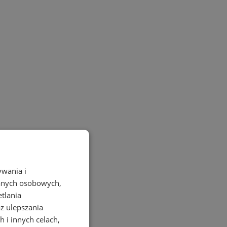
ywania i
danych osobowych,
etlania
az ulepszania
 i innych celach,