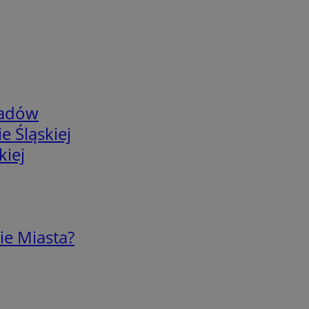
adów
e Śląskiej
kiej
ie Miasta?