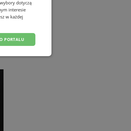
 wybory dotyczą
nym interesie
sz w każdej
DO PORTALU
esklasyfikowane
ane
owanie użytkownika i
j.