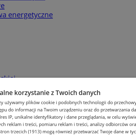
we
twa energetyczne
skiej
lne korzystanie z Twoich danych
rzy używamy plików cookie i podobnych technologii do przechow
ępu do informacji na Twoim urządzeniu oraz do przetwarzania 
dres IP, unikalne identyfikatory i dane przeglądania, w celu wyświ
h reklam i treści, pomiaru reklam i treści, analizy odbiorców or
tron trzecich (1913)
mogą również przetwarzać Twoje dane w tych