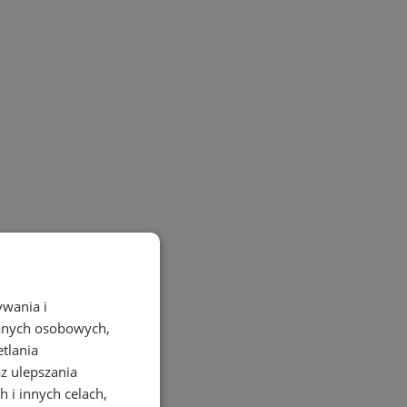
ywania i
danych osobowych,
etlania
az ulepszania
 i innych celach,