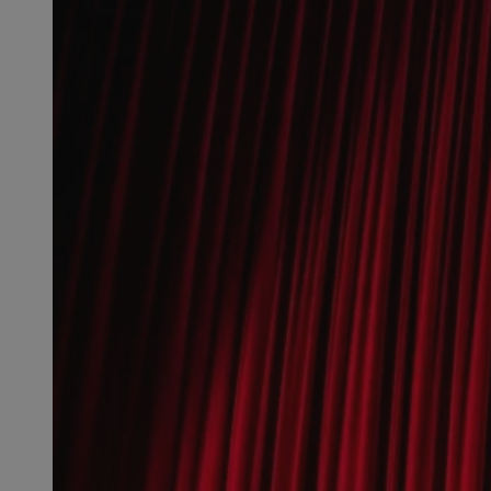
SessID
QeSessID
MvSessID
msToken
__cf_bm
__cf_bm
VISITOR_PRIVACY_
CookieScriptConse