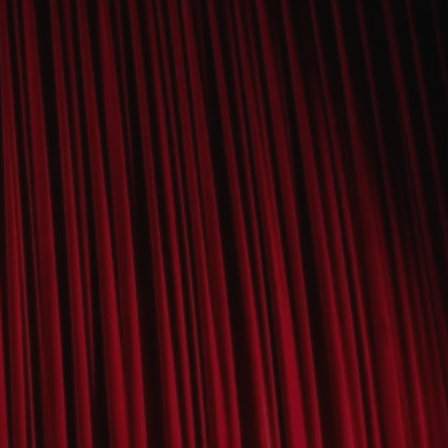
tyfikator sesji.
tyfikator sesji.
tyfikator sesji.
 celów
a, zapewniając, że
i, a ich dane są
przez witrynę
sług.
iania ludzi i botów.
ernetowej, ponieważ
aportów na temat
towej.
iania ludzi i botów.
ernetowej, ponieważ
aportów na temat
towej.
o przechowywania
watności dla ich
dane dotyczące
olityki i
ając, że ich
e w przyszłych
zez usługę Cookie-