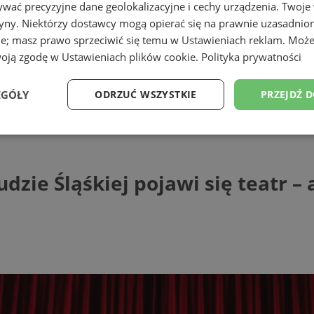
wać precyzyjne dane geolokalizacyjne i cechy urządzenia. Twoje
tryny. Niektórzy dostawcy mogą opierać się na prawnie uzasadnio
ie; masz prawo sprzeciwić się temu w
Ustawieniach reklam
. Może
woją zgodę w
Ustawieniach plików cookie
.
Polityka prywatności
EGÓŁY
ODRZUĆ WSZYSTKIE
PRZEJDŹ 
ląśkiej pojawi się teatr - ale to będzie 
Wydajność
Targetowanie
Funkcjonalność
Ni
zie Śląśkiej pojawi się teatr – 
ezbędne
Wydajność
Targetowanie
Funkcjonalność
Niesklasyfikow
ie umożliwiają korzystanie z podstawowych funkcji strony internetowej, takich jak log
Bez niezbędnych plików cookie nie można prawidłowo korzystać ze strony internetowe
Provider
/
Okres
Opis
Domena
przechowywania