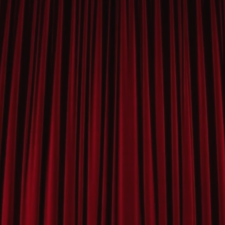
rudaslaska.com.pl
1 rok
Ten plik cookie przechowuje iden
rudaslaska.com.pl
1 rok
Ten plik cookie przechowuje iden
rudaslaska.com.pl
1 rok
Ten plik cookie przechowuje iden
.tiktok.com
1 tydzień 3 dni
Ten plik cookie jest używany do
uwierzytelniania i bezpieczeństw
użytkownicy pozostają zalogowan
zabezpieczone, jak poruszać się 
internetową lub interakcji z jej u
30 minut
Ten plik cookie służy do rozróżn
Cloudflare Inc.
Jest to korzystne dla strony int
.x.com
umożliwia tworzenie ważnych r
korzystania z jej witryny interne
29 minut 59
Ten plik cookie służy do rozróżn
Cloudflare Inc.
sekund
Jest to korzystne dla strony int
.twitter.com
umożliwia tworzenie ważnych r
korzystania z jej witryny interne
Polityce prywatności Google
METADATA
5 miesięcy 4
Ten plik cookie jest używany d
YouTube
tygodnie
zgody użytkownika i wyboru pry
.youtube.com
interakcji z witryną. Rejestruje 
zgody odwiedzającego na różne p
ustawienia prywatności, zapewni
preferencje zostaną uhonorowan
sesjach.
nt
4 tygodnie 2 dni
Ten plik cookie jest używany pr
CookieScript