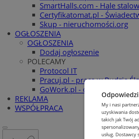
SmartHalls.com - Hale stalo
Certyfikatomat.pl - Świadec
Skup - nieruchomości.org
OGŁOSZENIA
OGŁOSZENIA
Dodaj ogłoszenie
POLECAMY
Protocol IT
Pracuj.pl - praca w Rudzie Ślą
GoWork.pl - oferty pracy
Odpowiedzia
REKLAMA
My i nasi partne
WSPÓŁPRACA
uzyskiwania dost
takich jak Twój a
spersonalizowanyc
usług.
Dostawcy s