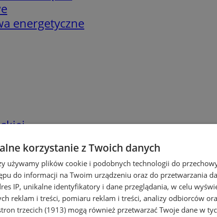
we
twa energetyczne
skiej
lne korzystanie z Twoich danych
rzy używamy plików cookie i podobnych technologii do przechow
ępu do informacji na Twoim urządzeniu oraz do przetwarzania 
dres IP, unikalne identyfikatory i dane przeglądania, w celu wyświ
h reklam i treści, pomiaru reklam i treści, analizy odbiorców or
tron trzecich (1913)
mogą również przetwarzać Twoje dane w tych