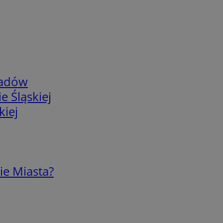
adów
e Śląskiej
kiej
ie Miasta?