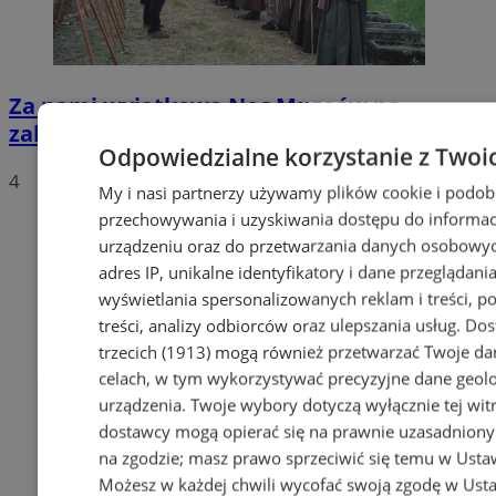
Za nami wyjątkowa Noc Muzeów na
zabytkowym cmentarzu w Orzegowie!
Odpowiedzialne korzystanie z Twoi
4
My i nasi partnerzy używamy plików cookie i podob
przechowywania i uzyskiwania dostępu do informac
urządzeniu oraz do przetwarzania danych osobowych
adres IP, unikalne identyfikatory i dane przeglądania
wyświetlania spersonalizowanych reklam i treści, p
treści, analizy odbiorców oraz ulepszania usług.
Dos
trzecich (1913)
mogą również przetwarzać Twoje dan
celach, w tym wykorzystywać precyzyjne dane geolok
urządzenia. Twoje wybory dotyczą wyłącznie tej wit
dostawcy mogą opierać się na prawnie uzasadniony
na zgodzie; masz prawo sprzeciwić się temu w
Usta
Możesz w każdej chwili wycofać swoją zgodę w
Usta