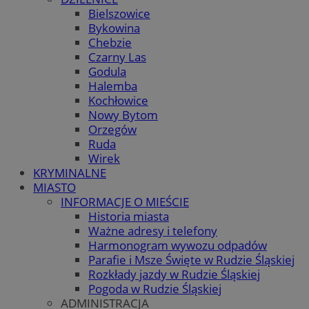
Bielszowice
Bykowina
Chebzie
Czarny Las
Godula
Halemba
Kochłowice
Nowy Bytom
Orzegów
Ruda
Wirek
KRYMINALNE
MIASTO
INFORMACJE O MIEŚCIE
Historia miasta
Ważne adresy i telefony
Harmonogram wywozu odpadów
Parafie i Msze Święte w Rudzie Śląskiej
Rozkłady jazdy w Rudzie Śląskiej
Pogoda w Rudzie Śląskiej
ADMINISTRACJA