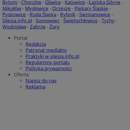
Bytom
-
Chorzów
-
Gliwice
-
Katowice
-
Łaziska Górne
-
Pol
Google
Mikołów
-
Mysłowice
-
Orzesze
-
Piekary Śląskie
-
Pyskowice
-
Ruda Śląska
-
Rybnik
-
Siemianowice
-
Silesia.info.pl
-
Sosnowiec
-
Świętochłowice
-
Tychy
-
Wodzisław
-
Zabrze
-
Żory
__cf_bm
30 minu
Cloudflare Inc.
Portal
.x.com
Redakcja
Patronat medialny
Praktyki w silesia.info.pl
Regulaminy portalu
Polityka prywatności
Oferta
Napisz do nas
Reklama
__cf_bm
29 minut
Cloudflare Inc.
sekun
.twitter.com