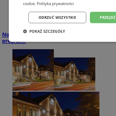
cookie
.
Polityka prywatności
ODRZUĆ WSZYSTKIE
PRZEJDŹ
POKAŻ SZCZEGÓŁY
Noc Muzeów w Muzeum Miejskim. Sprawdź
program!
Niezbędne
Wydajność
Targetowanie
Niesklasyfikowane
Niezbędne
Wydajność
Targetowanie
Fun
Niesklasyfikowane