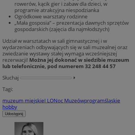
rowerów, kącik gier i zabaw dla dzieci, w
programie atrakcyjna niespodzianka
Ogródkowe warsztaty rodzinne
„Mała gosposia” – prezentacja dawnych sprzętów
gospodarskich (zajęcia dla najmłodszych)
Udział w warsztatach w sali gimnastycznej i w
wydarzeniach odbywających się w sali muzealnej oraz
zwiedzanie wystawy stałej wymaga wcześniejszej
rezerwacji!
Można jej dokonać w siedzibie muzeum
lub telefonicznie, pod numerem 32 248 44 57
Słuchaj
⏵︎
Tagi:
muzeum miejskie
I LO
Noc Muzeów
program
śląskie
hobby
Udostępnij