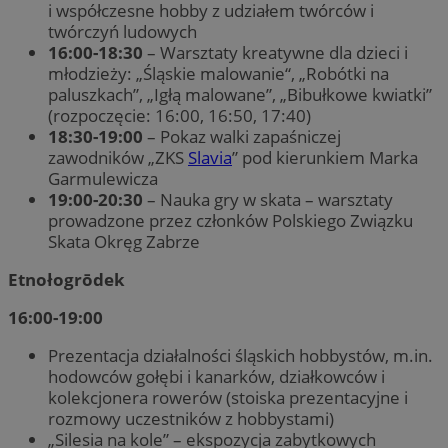
i współczesne hobby z udziałem twórców i
twórczyń ludowych
16:00-18:30
– Warsztaty kreatywne dla dzieci i
młodzieży: „Śląskie malowanie“, „Robótki na
paluszkach”, „Igłą malowane”, „Bibułkowe kwiatki”
(rozpoczęcie: 16:00, 16:50, 17:40)
18:30-19:00
– Pokaz walki zapaśniczej
zawodników „ZKS
Slavia
” pod kierunkiem Marka
Garmulewicza
19:00-20:30
– Nauka gry w skata – warsztaty
prowadzone przez członków Polskiego Związku
Skata Okręg Zabrze
Etnołogrōdek
16:00-19:00
Prezentacja działalności śląskich hobbystów, m.in.
hodowców gołębi i kanarków, działkowców i
kolekcjonera rowerów (stoiska prezentacyjne i
rozmowy uczestników z hobbystami)
„Silesia na kole” – ekspozycja zabytkowych