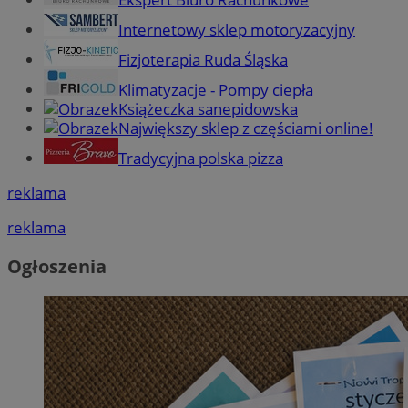
Internetowy sklep motoryzacyjny
Fizjoterapia Ruda Śląska
Klimatyzacje - Pompy ciepła
Książeczka sanepidowska
Największy sklep z częściami online!
Tradycyjna polska pizza
reklama
reklama
Ogłoszenia