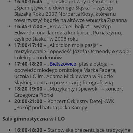
16:30-16:45
– „Troszka prowdy o Karolince” i
„Spamiętywanie downego Śląska” – występ
Ślązaka Roku 2007 Norberta Klosy, któremu
towarzyszyć będzie na altówce wnuczka Zuzanna
16:45-17:00 –
„Prowda eli bojka” – występ
Edwarda Jona, laureata konkursu „Po naszymu,
czyli po śląsku” w 2008 roku
17:00-17:40
– „Akordion moja pasja” –
muzykowanie i opowieść Józefa Osmendy o swojej
kolekcji akordeonów
17:40-18:20
– „
Bielszowice
, ptasia ostoja” –
opowieść młodego ornitologa Marka Fabera,
ucznia LO im. Adama Mickiewicza w Rudzie
Śląskiej, oparta o prezentację fotograficzną
18:20-19:00
– „Muzykanty i śpiewoki” – koncert
Grzegorza Płonki
20:00-21:00
– Koncert Orkiestry Dętej KWK
„Pokój” pod batutą Jacka Kampy
Sala gimnastyczna w I LO
16:00-18:30
– Stanowiska prezentujące tradycyjne