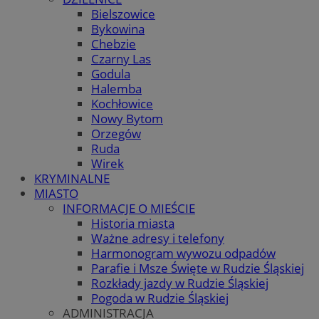
Bielszowice
Bykowina
Chebzie
Czarny Las
Godula
Halemba
Kochłowice
Nowy Bytom
Orzegów
Ruda
Wirek
KRYMINALNE
MIASTO
INFORMACJE O MIEŚCIE
Historia miasta
Ważne adresy i telefony
Harmonogram wywozu odpadów
Parafie i Msze Święte w Rudzie Śląskiej
Rozkłady jazdy w Rudzie Śląskiej
Pogoda w Rudzie Śląskiej
ADMINISTRACJA