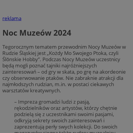
reklama
Noc Muzeów 2024
Tegorocznym tematem przewodnim Nocy Muzeów w
Rudzie Śląskiej jest „Kożdy Mo Swojego Ptoka, czyli
Ślōnskie Hobby”. Podczas Nocy Muzeów uczestnicy
będą mogli poznać tajniki najróżniejszych
zainteresowań – od gry w skata, po grę na akordeonie
czy obserwowanie ptaków. Nie zabraknie atrakcji dla
najmłodszych rudzian, m.in. w postaci ciekawych
warsztatów kreatywnych.
– Impreza gromadzi ludzi z pasją,
rękodzielników oraz artystów, którzy chętnie
podzielą się z uczestnikami swoimi pasjami,
odkryją sekrety swoich zainteresowań i
zaprezentują perły swych kolekcji. Do swoich
magazynów sięgną także rudzcy muzealnicy,