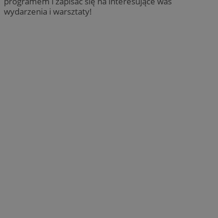
programem i zapisać się na interesujące was
wydarzenia i warsztaty!