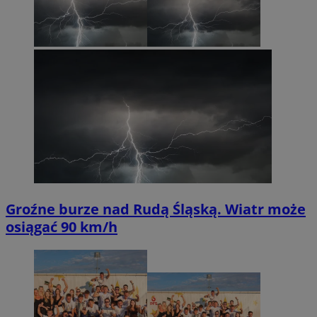
Groźne burze nad Rudą Śląską. Wiatr może
osiągać 90 km/h