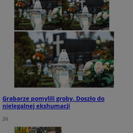
Grabarze pomylili groby. Doszło do
nielegalnej ekshumacji
26