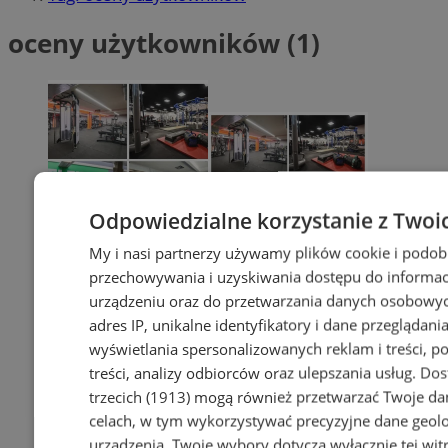
oceny użytkowników (1)
Odpowiedzialne korzystanie z Twoi
My i nasi partnerzy używamy plików cookie i podob
przechowywania i uzyskiwania dostępu do informac
urządzeniu oraz do przetwarzania danych osobowych
adres IP, unikalne identyfikatory i dane przeglądania
wyświetlania spersonalizowanych reklam i treści, p
treści, analizy odbiorców oraz ulepszania usług.
Dos
trzecich (1913)
mogą również przetwarzać Twoje dan
celach, w tym wykorzystywać precyzyjne dane geolok
urządzenia. Twoje wybory dotyczą wyłącznie tej wit