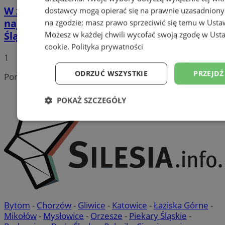
W zdrowym ciele zdrowy duch! Oto
dostawcy mogą opierać się na prawnie uzasadniony
najpopularniejsze siłownie w Rudzie
na zgodzie; masz prawo sprzeciwić się temu w
Usta
Śląskiej!
Możesz w każdej chwili wycofać swoją zgodę w
Usta
cookie
.
Polityka prywatności
1
ODRZUĆ WSZYSTKIE
PRZEJDŹ
Portal należy do sieci
POKAŻ SZCZEGÓŁY
Niezbędne
Wydajność
Targetowanie
Niesklasyfikowane
Bytom
-
Chorzów
-
Gliwice
-
Katowice
-
Łaziska Górne
-
Mikołów
-
Mysłowice
-
Orzesze
-
Piekary Śląskie
-