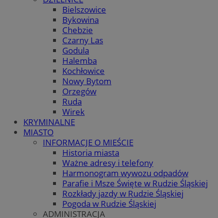
Bielszowice
Bykowina
Chebzie
Czarny Las
Godula
Halemba
Kochłowice
Nowy Bytom
Orzegów
Ruda
Wirek
KRYMINALNE
MIASTO
INFORMACJE O MIEŚCIE
Historia miasta
Ważne adresy i telefony
Harmonogram wywozu odpadów
Parafie i Msze Święte w Rudzie Śląskiej
Rozkłady jazdy w Rudzie Śląskiej
Pogoda w Rudzie Śląskiej
ADMINISTRACJA