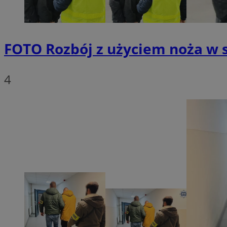
FOTO
Rozbój z użyciem noża w s
Provider
Nazwa
Domena
Nazwa
4
Nazwa
ttwid
.tiktok.c
_clsk
_fbp
FCCDCF
MR
_ga
MUID
SM
_ga_ES69V3SCKQ