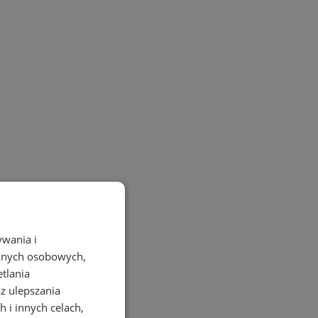
ywania i
danych osobowych,
etlania
az ulepszania
 i innych celach,