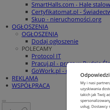
SmartHalls.com - Hale stalo
Certyfikatomat.pl - Świadec
Skup - nieruchomości.org
OGŁOSZENIA
OGŁOSZENIA
Dodaj ogłoszenie
POLECAMY
Protocol IT
Pracuj.pl - praca w Rudzie Ślą
GoWork.pl - oferty pracy
Odpowiedzia
REKLAMA
My i nasi partne
WSPÓŁPRACA
uzyskiwania dost
takich jak Twój a
spersonalizowanyc
usług.
Dostawcy s