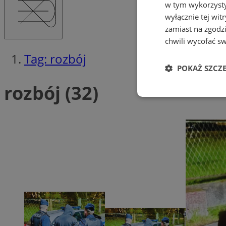
w tym wykorzysty
wyłącznie tej wi
zamiast na zgodz
chwili wycofać s
Tag: rozbój
POKAŻ SZCZ
rozbój (32)
Niezbędne
Ni
Niezbędne pliki cook
zarządzanie kontem. 
Nazwa