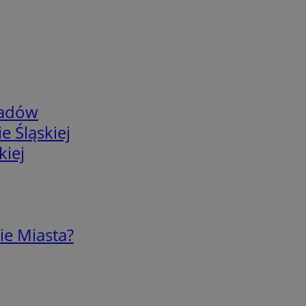
adów
e Śląskiej
kiej
ie Miasta?