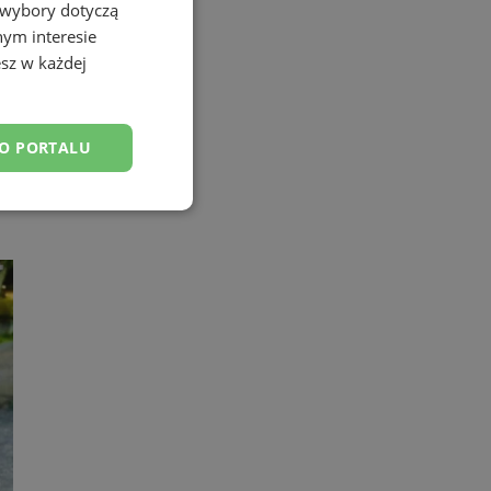
 wybory dotyczą
nym interesie
sz w każdej
DO PORTALU
esklasyfikowane
ane
owanie użytkownika i
j.