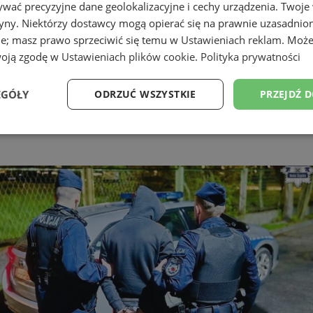
wać precyzyjne dane geolokalizacyjne i cechy urządzenia. Twoje
tryny. Niektórzy dostawcy mogą opierać się na prawnie uzasadnio
ie; masz prawo sprzeciwić się temu w
Ustawieniach reklam
. Może
woją zgodę w
Ustawieniach plików cookie
.
Polityka prywatności
EGÓŁY
ODRZUĆ WSZYSTKIE
PRZEJDŹ 
Wydajność
Targetowanie
Funkcjonalność
Ni
ezbędne
Wydajność
Targetowanie
Funkcjonalność
Niesklasyfikow
ie umożliwiają korzystanie z podstawowych funkcji strony internetowej, takich jak log
Bez niezbędnych plików cookie nie można prawidłowo korzystać ze strony internetowe
Provider
/
Okres
Opis
Domena
przechowywania