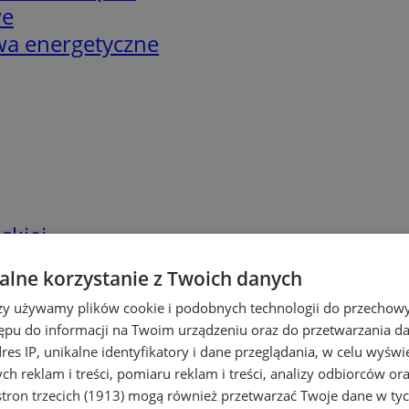
we
twa energetyczne
skiej
lne korzystanie z Twoich danych
rzy używamy plików cookie i podobnych technologii do przechow
ępu do informacji na Twoim urządzeniu oraz do przetwarzania 
dres IP, unikalne identyfikatory i dane przeglądania, w celu wyświ
h reklam i treści, pomiaru reklam i treści, analizy odbiorców or
tron trzecich (1913)
mogą również przetwarzać Twoje dane w tych