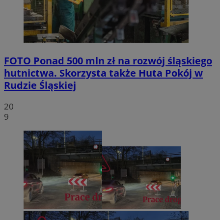
FOTO
Ponad 500 mln zł na rozwój śląskiego
hutnictwa. Skorzysta także Huta Pokój w
Rudzie Śląskiej
20
9