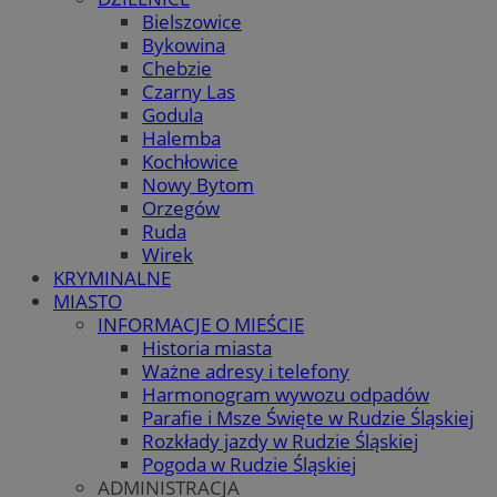
Bielszowice
Bykowina
Chebzie
Czarny Las
Godula
Halemba
Kochłowice
Nowy Bytom
Orzegów
Ruda
Wirek
KRYMINALNE
MIASTO
INFORMACJE O MIEŚCIE
Historia miasta
Ważne adresy i telefony
Harmonogram wywozu odpadów
Parafie i Msze Święte w Rudzie Śląskiej
Rozkłady jazdy w Rudzie Śląskiej
Pogoda w Rudzie Śląskiej
ADMINISTRACJA