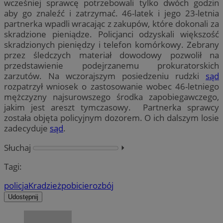
wcześniej sprawcę potrzebowali tylko dwóch godzin
aby go znaleźć i zatrzymać. 46-latek i jego 23-letnia
partnerka wpadli wracając z zakupów, które dokonali za
skradzione pieniądze. Policjanci odzyskali większość
skradzionych pieniędzy i telefon komórkowy. Zebrany
przez śledczych materiał dowodowy pozwolił na
przedstawienie podejrzanemu prokuratorskich
zarzutów. Na wczorajszym posiedzeniu rudzki
sąd
rozpatrzył wniosek o zastosowanie wobec 46-letniego
mężczyzny najsurowszego środka zapobiegawczego,
jakim jest areszt tymczasowy. Partnerka sprawcy
została objęta policyjnym dozorem. O ich dalszym losie
zadecyduje
sąd
.
Słuchaj
⏵︎
Tagi:
policja
Kradzież
pobicie
rozbój
Udostępnij