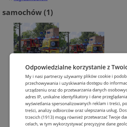
samochów (1)
Odpowiedzialne korzystanie z Twoi
My i nasi partnerzy używamy plików cookie i podob
przechowywania i uzyskiwania dostępu do informac
urządzeniu oraz do przetwarzania danych osobowych
adres IP, unikalne identyfikatory i dane przeglądania
wyświetlania spersonalizowanych reklam i treści, p
treści, analizy odbiorców oraz ulepszania usług.
Dos
trzecich (1913)
mogą również przetwarzać Twoje dan
celach, w tym wykorzystywać precyzyjne dane geolok