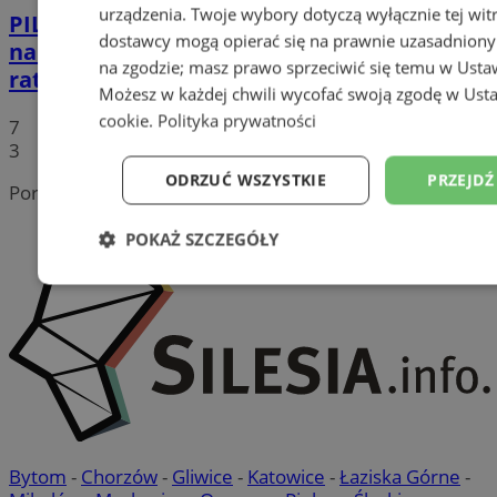
urządzenia. Twoje wybory dotyczą wyłącznie tej wit
PILNE
Zderzenie motocykla z samochodem
dostawcy mogą opierać się na prawnie uzasadniony
na ul. 1 Maja. Motocyklista pod opieką
na zgodzie; masz prawo sprzeciwić się temu w
Usta
ratowników
Możesz w każdej chwili wycofać swoją zgodę w
Usta
cookie
.
Polityka prywatności
7
3
ODRZUĆ WSZYSTKIE
PRZEJDŹ
Portal należy do sieci
POKAŻ SZCZEGÓŁY
Niezbędne
Wydajność
Targetowanie
Niesklasyfikowane
Bytom
-
Chorzów
-
Gliwice
-
Katowice
-
Łaziska Górne
-