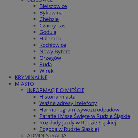
Bielszowice
Bykowina
Chebzie
Czarny Las
Godula
Halemba
Kochłowice
Nowy Bytom
Orzegów
Ruda
Wirek
KRYMINALNE
MIASTO
INFORMACJE O MIEŚCIE
Historia miasta
Ważne adresy i telefony
Harmonogram wywozu odpadów
Parafie i Msze Święte w Rudzie Śląskiej
Rozkłady jazdy w Rudzie Śląskiej
Pogoda w Rudzie Śląskiej
ADMINISTRACJA