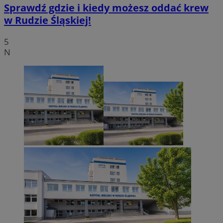
Sprawdź gdzie i kiedy możesz oddać krew
w Rudzie Śląskiej!
5
N