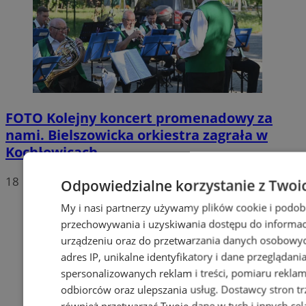
FOTO
Kolejny koncert promenadowy za
nami. Bielszowicka orkiestra zagrała w
Kochłowicach
18
Odpowiedzialne korzystanie z Twoi
My i nasi partnerzy używamy plików cookie i podob
przechowywania i uzyskiwania dostępu do informac
urządzeniu oraz do przetwarzania danych osobowych
adres IP, unikalne identyfikatory i dane przeglądani
spersonalizowanych reklam i treści, pomiaru reklam i
odbiorców oraz ulepszania usług.
Dostawcy stron tr
również przetwarzać Twoje dane w tych i innych cel