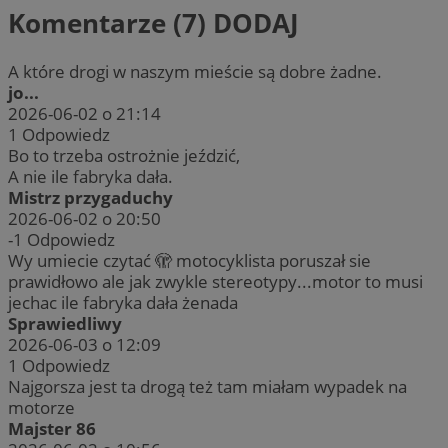
Komentarze (7)
DODAJ
A które drogi w naszym mieście są dobre żadne.
jo...
2026-06-02 o 21:14
1
Odpowiedz
Bo to trzeba ostrożnie jeździć,
A nie ile fabryka dała.
Mistrz przygaduchy
2026-06-02 o 20:50
-1
Odpowiedz
Wy umiecie czytać 🫣 motocyklista poruszał sie
prawidłowo ale jak zwykle stereotypy...motor to musi
jechac ile fabryka dała żenada
Sprawiedliwy
2026-06-03 o 12:09
1
Odpowiedz
Najgorsza jest ta drogą też tam miałam wypadek na
motorze
Majster 86