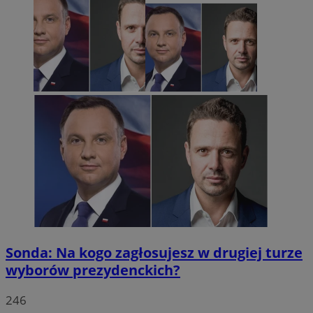
CookieScriptConsent
4 tygodnie 
CookieScript
rudaslaska.com.pl
Sonda: Na kogo zagłosujesz w drugiej turze
wyborów prezydenckich?
Provider
/
Okres
246
Nazwa
Opis
Domena
Provider
przechowywania
/
Okres
Nazwa
Opi