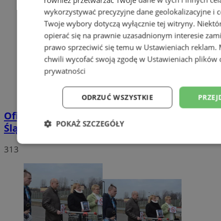
wykorzystywać precyzyjne dane geolokalizacyjne i c
Twoje wybory dotyczą wyłącznie tej witryny. Niekt
opierać się na prawnie uzasadnionym interesie zami
prawo sprzeciwić się temu w
Ustawieniach reklam
.
chwili wycofać swoją zgodę w
Ustawieniach plików 
prywatności
ODRZUĆ WSZYSTKIE
PRZEJ
Oficjalne wyniki wyborów: W Rudzie
POKAŻ SZCZEGÓŁY
Śląskiej wygrywa Andrzej Duda!
Niezbędne
Wydajność
Targetowani
313
Niesklasyfikowane