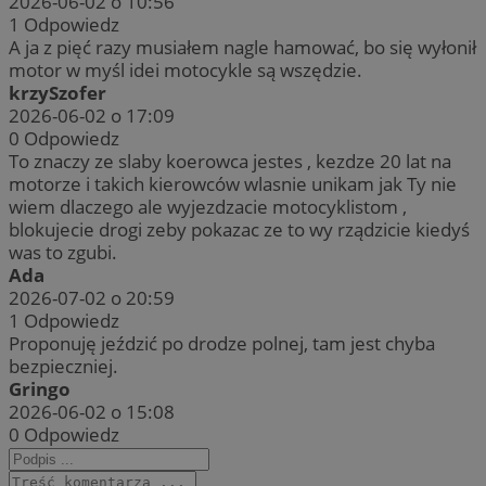
2026-06-02 o 10:56
1
Odpowiedz
A ja z pięć razy musiałem nagle hamować, bo się wyłonił
motor w myśl idei motocykle są wszędzie.
krzySzofer
2026-06-02 o 17:09
0
Odpowiedz
To znaczy ze slaby koerowca jestes , kezdze 20 lat na
motorze i takich kierowców wlasnie unikam jak Ty nie
wiem dlaczego ale wyjezdzacie motocyklistom ,
blokujecie drogi zeby pokazac ze to wy rządzicie kiedyś
was to zgubi.
Ada
2026-07-02 o 20:59
1
Odpowiedz
Proponuję jeździć po drodze polnej, tam jest chyba
bezpieczniej.
Gringo
2026-06-02 o 15:08
0
Odpowiedz