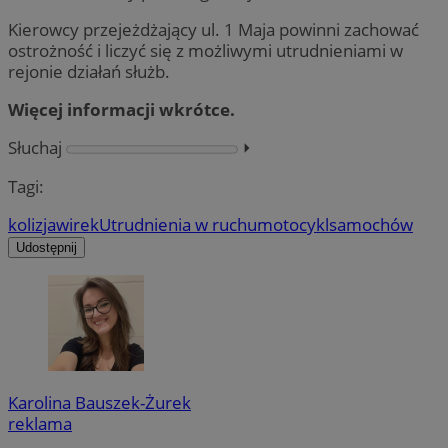
Kierowcy przejeżdżający ul. 1 Maja powinni zachować
ostrożność i liczyć się z możliwymi utrudnieniami w
rejonie działań służb.
Więcej informacji wkrótce.
Słuchaj
⏵︎
Tagi:
kolizja
wirek
Utrudnienia w ruchu
motocykl
samochów
Udostępnij
Karolina Bauszek-Żurek
reklama