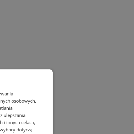
ywania i
danych osobowych,
etlania
az ulepszania
 i innych celach,
 wybory dotyczą