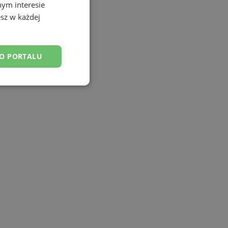
nym interesie
sz w każdej
DO PORTALU
esklasyfikowane
ane
owanie użytkownika i
j.
tyfikator sesji.