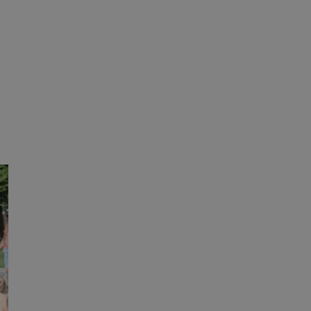
tyfikator sesji.
tyfikator sesji.
 celów
a, zapewniając, że
i, a ich dane są
przez witrynę
sług.
iania ludzi i botów.
ernetowej, ponieważ
aportów na temat
towej.
iania ludzi i botów.
ernetowej, ponieważ
aportów na temat
towej.
o przechowywania
watności dla ich
dane dotyczące
olityki i
ając, że ich
e w przyszłych
zez usługę Cookie-
eferencji
a pliki cookie. Jest