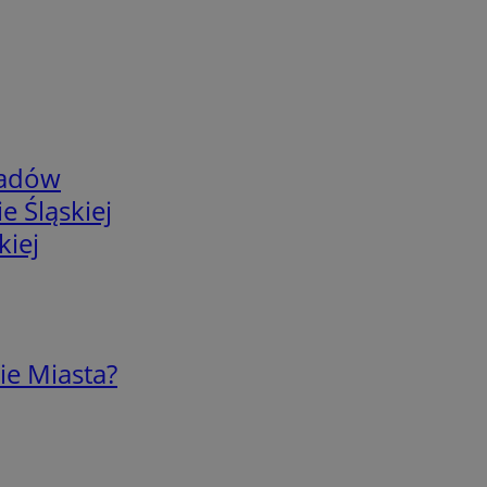
adów
e Śląskiej
kiej
ie Miasta?