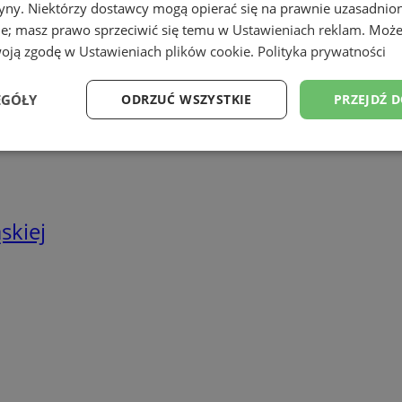
tryny. Niektórzy dostawcy mogą opierać się na prawnie uzasadnio
we
ie; masz prawo sprzeciwić się temu w
Ustawieniach reklam
. Może
twa energetyczne
woją zgodę w
Ustawieniach plików cookie
.
Polityka prywatności
EGÓŁY
ODRZUĆ WSZYSTKIE
PRZEJDŹ 
Wydajność
Targetowanie
Funkcjonalność
Ni
skiej
ezbędne
Wydajność
Targetowanie
Funkcjonalność
Niesklasyfikow
ie umożliwiają korzystanie z podstawowych funkcji strony internetowej, takich jak log
Bez niezbędnych plików cookie nie można prawidłowo korzystać ze strony internetowe
Provider
/
Okres
Opis
Domena
przechowywania
rudaslaska.com.pl
1 rok
Ten plik cookie przechowuje iden