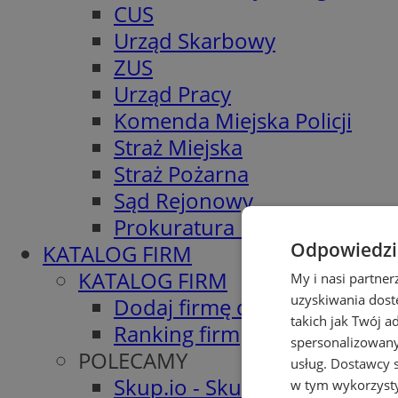
CUS
Urząd Skarbowy
ZUS
Urząd Pracy
Komenda Miejska Policji
Straż Miejska
Straż Pożarna
Sąd Rejonowy
Prokuratura Rejonowa
Odpowiedzia
KATALOG FIRM
KATALOG FIRM
My i nasi partne
uzyskiwania dost
Dodaj firmę do katalogu
takich jak Twój a
Ranking firm
spersonalizowanyc
POLECAMY
usług.
Dostawcy s
Skup.io - Skup nieruchomośc
w tym wykorzysty