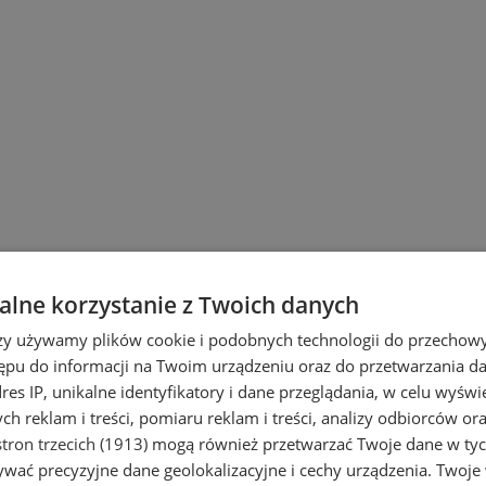
lne korzystanie z Twoich danych
rzy używamy plików cookie i podobnych technologii do przechow
ępu do informacji na Twoim urządzeniu oraz do przetwarzania 
dres IP, unikalne identyfikatory i dane przeglądania, w celu wyświ
h reklam i treści, pomiaru reklam i treści, analizy odbiorców or
tron trzecich (1913)
mogą również przetwarzać Twoje dane w tych
i Ruda Śląska
wać precyzyjne dane geolokalizacyjne i cechy urządzenia. Twoje