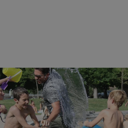
rudaslaska.com.pl
1 rok
Ten plik cookie przechowuje iden
rudaslaska.com.pl
1 rok
Ten plik cookie przechowuje iden
.tiktok.com
1 tydzień 3 dni
Ten plik cookie jest używany do
uwierzytelniania i bezpieczeństw
użytkownicy pozostają zalogowan
zabezpieczone, jak poruszać się 
internetową lub interakcji z jej u
30 minut
Ten plik cookie służy do rozróżn
Cloudflare Inc.
Jest to korzystne dla strony int
.x.com
umożliwia tworzenie ważnych r
korzystania z jej witryny interne
29 minut 59
Ten plik cookie służy do rozróżn
Cloudflare Inc.
sekund
Jest to korzystne dla strony int
.twitter.com
umożliwia tworzenie ważnych r
korzystania z jej witryny interne
Polityce prywatności Google
METADATA
5 miesięcy 4
Ten plik cookie jest używany d
YouTube
tygodnie
zgody użytkownika i wyboru pry
.youtube.com
interakcji z witryną. Rejestruje 
zgody odwiedzającego na różne p
ustawienia prywatności, zapewni
preferencje zostaną uhonorowan
sesjach.
nt
4 tygodnie 2 dni
Ten plik cookie jest używany pr
CookieScript
Script.com do zapamiętywania pr
rudaslaska.com.pl
dotyczących zgody użytkownika n