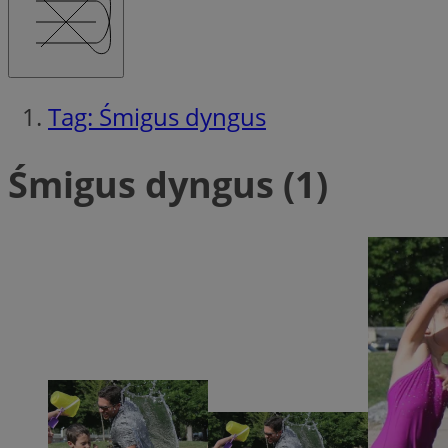
QeSessID
MvSessID
msToken
Tag: Śmigus dyngus
__cf_bm
Śmigus dyngus (1)
__cf_bm
VISITOR_PRIVACY_
CookieScriptConse