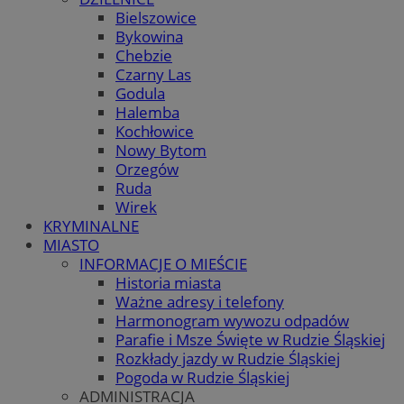
Bielszowice
Bykowina
Chebzie
Czarny Las
Godula
Halemba
Kochłowice
Nowy Bytom
Orzegów
Ruda
Wirek
KRYMINALNE
MIASTO
INFORMACJE O MIEŚCIE
Historia miasta
Ważne adresy i telefony
Harmonogram wywozu odpadów
Parafie i Msze Święte w Rudzie Śląskiej
Rozkłady jazdy w Rudzie Śląskiej
Pogoda w Rudzie Śląskiej
ADMINISTRACJA