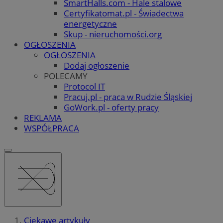
SmartHalls.com - Hale stalowe
Certyfikatomat.pl - Świadectwa
energetyczne
Skup - nieruchomości.org
OGŁOSZENIA
OGŁOSZENIA
Dodaj ogłoszenie
POLECAMY
Protocol IT
Pracuj.pl - praca w Rudzie Śląskiej
GoWork.pl - oferty pracy
REKLAMA
WSPÓŁPRACA
Ciekawe artykuły