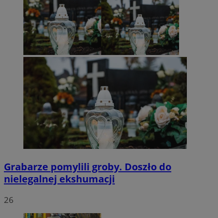
Grabarze pomylili groby. Doszło do
nielegalnej ekshumacji
26