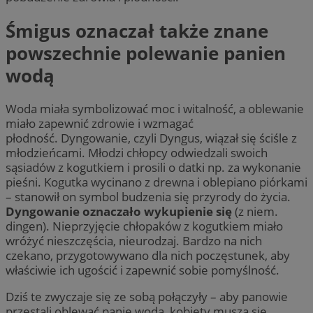
Śmigus oznaczał także znane
powszechnie polewanie panien
wodą
Woda miała symbolizować moc i witalność, a oblewanie
miało zapewnić zdrowie i wzmagać
płodność. Dyngowanie, czyli Dyngus, wiązał się ściśle z
młodzieńcami. Młodzi chłopcy odwiedzali swoich
sąsiadów z kogutkiem i prosili o datki np. za wykonanie
pieśni. Kogutka wycinano z drewna i oblepiano piórkami
– stanowił on symbol budzenia się przyrody do życia.
Dyngowanie oznaczało wykupienie się
(z niem.
dingen). Nieprzyjęcie chłopaków z kogutkiem miało
wróżyć nieszczęścia, nieurodzaj. Bardzo na nich
czekano, przygotowywano dla nich poczęstunek, aby
właściwie ich ugościć i zapewnić sobie pomyślność.
Dziś te zwyczaje się ze sobą połączyły – aby panowie
przestali oblewać panie wodą, kobiety muszą się