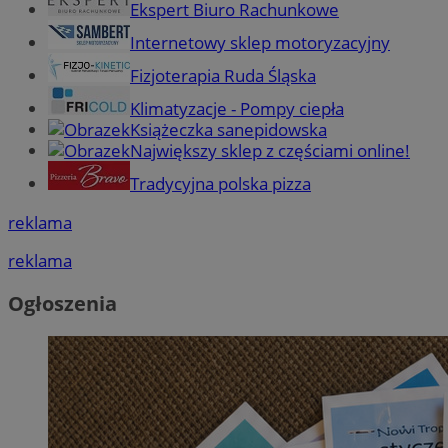
Ekspert Biuro Rachunkowe
Internetowy sklep motoryzacyjny
Fizjoterapia Ruda Śląska
Klimatyzacje - Pompy ciepła
Książeczka sanepidowska
Największy sklep z częściami online!
Tradycyjna polska pizza
reklama
reklama
Ogłoszenia