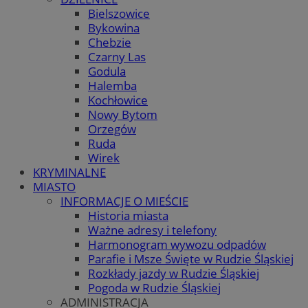
Bielszowice
Bykowina
Chebzie
Czarny Las
Godula
Halemba
Kochłowice
Nowy Bytom
Orzegów
Ruda
Wirek
KRYMINALNE
MIASTO
INFORMACJE O MIEŚCIE
Historia miasta
Ważne adresy i telefony
Harmonogram wywozu odpadów
Parafie i Msze Święte w Rudzie Śląskiej
Rozkłady jazdy w Rudzie Śląskiej
Pogoda w Rudzie Śląskiej
ADMINISTRACJA