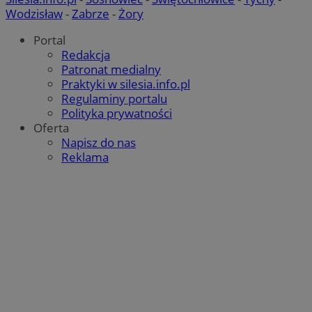
Provider
/
Okres
Wodzisław
-
Zabrze
-
Żory
Nazwa
Domena
przechowy
Portal
SessID
rudaslaska.com.pl
1 rok
Redakcja
Patronat medialny
Praktyki w silesia.info.pl
QeSessID
rudaslaska.com.pl
1 rok
Regulaminy portalu
Polityka prywatności
Oferta
MvSessID
rudaslaska.com.pl
1 rok
Napisz do nas
Reklama
msToken
.tiktok.com
1 tydzień 3
Pol
Google