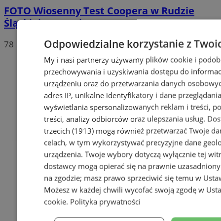
FOTO
Wiosenny Test Coopera w Rudzie
Śląskiej za nami
Odpowiedzialne korzystanie z Twoi
78
My i nasi partnerzy używamy plików cookie i podob
przechowywania i uzyskiwania dostępu do informac
urządzeniu oraz do przetwarzania danych osobowych
adres IP, unikalne identyfikatory i dane przeglądania
wyświetlania spersonalizowanych reklam i treści, p
treści, analizy odbiorców oraz ulepszania usług.
Dos
trzecich (1913)
mogą również przetwarzać Twoje dan
celach, w tym wykorzystywać precyzyjne dane geolok
urządzenia. Twoje wybory dotyczą wyłącznie tej wit
dostawcy mogą opierać się na prawnie uzasadniony
na zgodzie; masz prawo sprzeciwić się temu w
Usta
Możesz w każdej chwili wycofać swoją zgodę w
Usta
cookie
.
Polityka prywatności