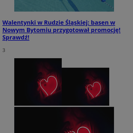
Walentynki w Rudzie Śląskiej: basen w
Nowym Bytomiu przygotował promocję!
Sprawdź!
3