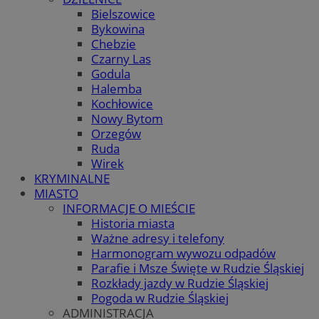
Bielszowice
Bykowina
Chebzie
Czarny Las
Godula
Halemba
Kochłowice
Nowy Bytom
Orzegów
Ruda
Wirek
KRYMINALNE
MIASTO
INFORMACJE O MIEŚCIE
Historia miasta
Ważne adresy i telefony
Harmonogram wywozu odpadów
Parafie i Msze Święte w Rudzie Śląskiej
Rozkłady jazdy w Rudzie Śląskiej
Pogoda w Rudzie Śląskiej
ADMINISTRACJA