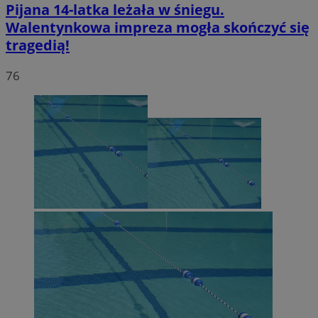
Pijana 14-latka leżała w śniegu.
Walentynkowa impreza mogła skończyć się
tragedią!
76