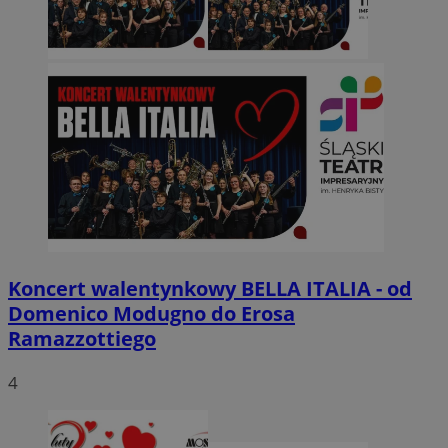
Koncert walentynkowy BELLA ITALIA - od
Domenico Modugno do Erosa
Ramazzottiego
4