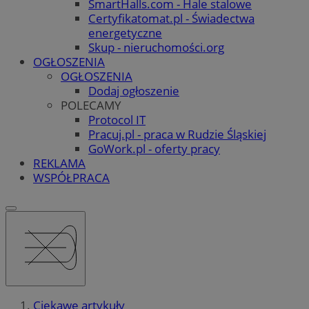
SmartHalls.com - Hale stalowe
Certyfikatomat.pl - Świadectwa
energetyczne
Skup - nieruchomości.org
OGŁOSZENIA
OGŁOSZENIA
Dodaj ogłoszenie
POLECAMY
Protocol IT
Pracuj.pl - praca w Rudzie Śląskiej
GoWork.pl - oferty pracy
REKLAMA
WSPÓŁPRACA
Ciekawe artykuły