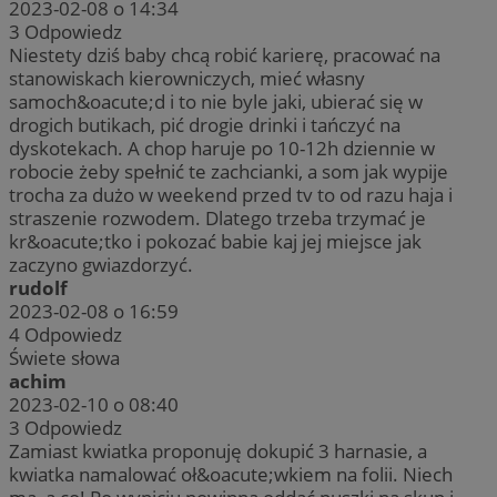
2023-02-08 o 14:34
3
Odpowiedz
Niestety dziś baby chcą robić karierę, pracować na
stanowiskach kierowniczych, mieć własny
samoch&oacute;d i to nie byle jaki, ubierać się w
drogich butikach, pić drogie drinki i tańczyć na
dyskotekach. A chop haruje po 10-12h dziennie w
robocie żeby spełnić te zachcianki, a som jak wypije
trocha za dużo w weekend przed tv to od razu haja i
straszenie rozwodem. Dlatego trzeba trzymać je
kr&oacute;tko i pokozać babie kaj jej miejsce jak
zaczyno gwiazdorzyć.
rudolf
2023-02-08 o 16:59
4
Odpowiedz
Świete słowa
achim
2023-02-10 o 08:40
3
Odpowiedz
Zamiast kwiatka proponuję dokupić 3 harnasie, a
kwiatka namalować oł&oacute;wkiem na folii. Niech