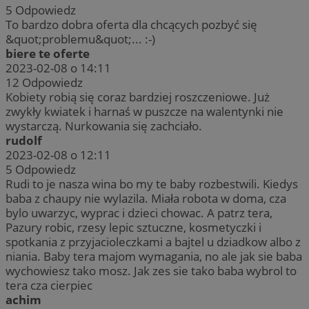
5
Odpowiedz
To bardzo dobra oferta dla chcących pozbyć się
&quot;problemu&quot;... :-)
biere te oferte
2023-02-08 o 14:11
12
Odpowiedz
Kobiety robią się coraz bardziej roszczeniowe. Już
zwykły kwiatek i harnaś w puszcze na walentynki nie
wystarczą. Nurkowania się zachciało.
rudolf
2023-02-08 o 12:11
5
Odpowiedz
Rudi to je nasza wina bo my te baby rozbestwili. Kiedys
baba z chaupy nie wylazila. Miała robota w doma, cza
bylo uwarzyc, wyprac i dzieci chowac. A patrz tera,
Pazury robic, rzesy lepic sztuczne, kosmetyczki i
spotkania z przyjacioleczkami a bajtel u dziadkow albo z
niania. Baby tera majom wymagania, no ale jak sie baba
wychowiesz tako mosz. Jak zes sie tako baba wybrol to
tera cza cierpiec
achim