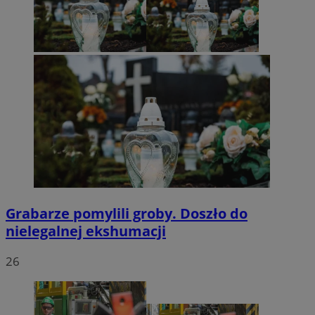
Grabarze pomylili groby. Doszło do
nielegalnej ekshumacji
26