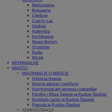
Bielszowice
Bykowina
Chebzie
Czarny Las
Godula
Halemba
Kochłowice
Nowy Bytom
Orzegów
Ruda
Wirek
KRYMINALNE
MIASTO
INFORMACJE O MIEŚCIE
Historia miasta
Ważne adresy i telefony
Harmonogram wywozu odpadów
Parafie i Msze Święte w Rudzie Śląskiej
Rozkłady jazdy w Rudzie Śląskiej
Pogoda w Rudzie Śląskiej
ADMINISTRACJA