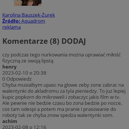
Karolina Bauszek-Żurek
Źródło:
Aquadrom
reklama
Komentarze (8)
DODAJ
czy podczas tego nurkowania można uprawiać miłość
fizyczną ze swoją lipstą
henry
2023-02-10 o 20:38
0
Odpowiedz
Chyba musialbym upasc na glowe zeby zone zabrac na
walentynki do akladromu za tyla pieniedzy. To juz lepiej
kupic popkorn do mikroweli i zobaczyc jakis film w tv.
Ale pewnie nie bedzie czasu bo zona bedzie po nocce,
cos tam odespi a potem ma pranie i prasowanie do
roboty tak ze chyba znow spedza walentynki som.
achim
2023-02-08 o 12:16