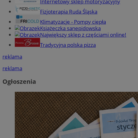
Internetowy sklep motoryzacyjny
Fizjoterapia Ruda Śląska
Klimatyzacje - Pompy ciepła
Książeczka sanepidowska
Największy sklep z częściami online!
Tradycyjna polska pizza
reklama
reklama
Ogłoszenia