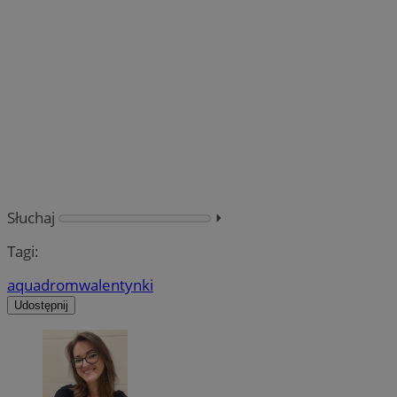
Słuchaj
⏵︎
Tagi:
aquadrom
walentynki
Udostępnij