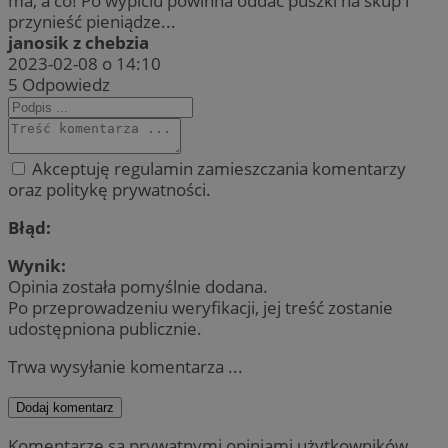
ma, a co! Po wypiciu powinna oddać puszki na skup i
przynieść pieniądze...
janosik z chebzia
2023-02-08 o 14:10
5
Odpowiedz
Akceptuję regulamin zamieszczania komentarzy
oraz politykę prywatności.
Błąd:
Wynik:
Opinia została pomyślnie dodana.
Po przeprowadzeniu weryfikacji, jej treść zostanie
udostępniona publicznie.
Trwa wysyłanie komentarza ...
Dodaj komentarz
Komentarze są prywatnymi opiniami użytkowników.