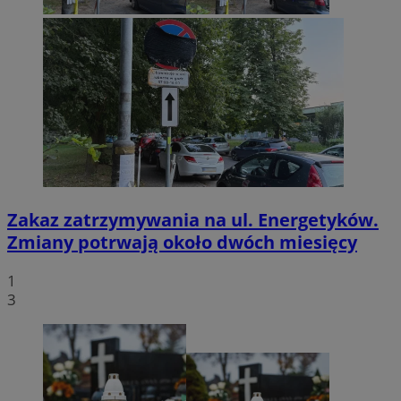
Zakaz zatrzymywania na ul. Energetyków.
Zmiany potrwają około dwóch miesięcy
1
3