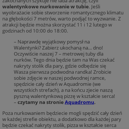
zakochanych szykuje nie lada atrakcję, czyli
walentynkowe nurkowanie w tubie
. Jeśli
wyobrażacie sobie stworzenie romantycznego klimatu
na głębokości 7 metrów, warto podjąć to wyzwanie. Z
atrakcji będzie można skorzystać 11 i 12 lutego w
godzinach od 10:00 do 18:00.
– Naprawdę wyjątkowy pomysł na
Walentynki? Zabierz ukochaną na… dno!
Oczywiście naszej 7 – metrowej tuby dla
nurków. Tego dnia będzie tam na Was czekać
nakryty stolik dla pary, gdzie odbędzie się
Wasza pierwsza podwodna randka! Zrobicie
sobie zdjęcie w naszej podwodnej ramce,
spędzicie cały dzień w Aquadromie (we
wszystkich strefach), a na końcu zjecie naszą
pyszną walentynkową pizzę w kształcie serca!
–
czytamy na stronie
Aquadromu
.
Poza nurkowaniem będziecie mogli spędzić cały dzień
w każdej strefie obiektu, a dodatkowo dla każdej pary
będzie czekać nakryty stolik, pizza w kształcie serca