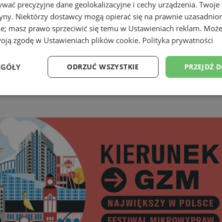
wać precyzyjne dane geolokalizacyjne i cechy urządzenia. Twoje
tryny. Niektórzy dostawcy mogą opierać się na prawnie uzasadnio
ie; masz prawo sprzeciwić się temu w
Ustawieniach reklam
. Może
woją zgodę w
Ustawieniach plików cookie
.
Polityka prywatności
EGÓŁY
ODRZUĆ WSZYSTKIE
PRZEJDŹ 
Wydajność
Targetowanie
Funkcjonalność
Ni
ezbędne
Wydajność
Targetowanie
Funkcjonalność
Niesklasyfikow
ie umożliwiają korzystanie z podstawowych funkcji strony internetowej, takich jak log
Bez niezbędnych plików cookie nie można prawidłowo korzystać ze strony internetowe
Provider
/
Okres
Opis
Domena
przechowywania