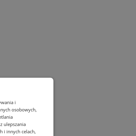
ywania i
danych osobowych,
etlania
az ulepszania
 i innych celach,