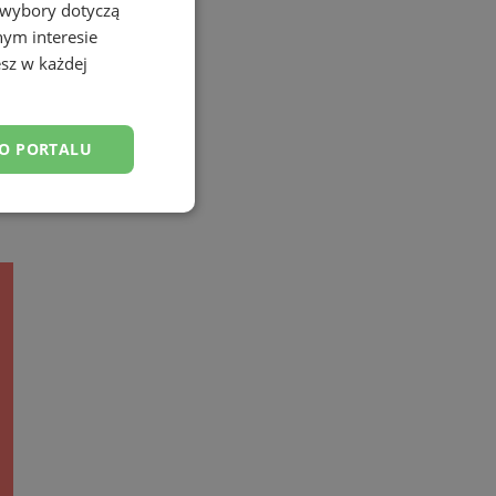
 wybory dotyczą
nym interesie
sz w każdej
DO PORTALU
esklasyfikowane
ane
owanie użytkownika i
j.