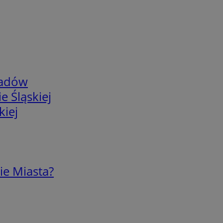
adów
e Śląskiej
kiej
ie Miasta?