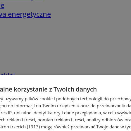
we
twa energetyczne
skiej
lne korzystanie z Twoich danych
rzy używamy plików cookie i podobnych technologii do przechow
ępu do informacji na Twoim urządzeniu oraz do przetwarzania 
dres IP, unikalne identyfikatory i dane przeglądania, w celu wyświ
h reklam i treści, pomiaru reklam i treści, analizy odbiorców or
tron trzecich (1913)
mogą również przetwarzać Twoje dane w tych