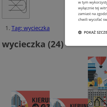
w tym wykorzysty
wyłącznie tej wi
zamiast na zgodz
chwili wycofać s
Tag: wycieczka
POKAŻ SZCZ
wycieczka (24)
Niezbędne
Ni
Niezbędne pliki cook
zarządzanie kontem. 
Nazwa