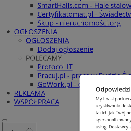
SmartHalls.com - Hale stalo
Certyfikatomat.pl - Świadec
Skup - nieruchomości.org
OGŁOSZENIA
OGŁOSZENIA
Dodaj ogłoszenie
POLECAMY
Protocol IT
Pracuj.pl - praca w Rudzie Ślą
GoWork.pl - oferty pracy
Odpowiedzia
REKLAMA
My i nasi partne
WSPÓŁPRACA
uzyskiwania dost
takich jak Twój a
spersonalizowanyc
usług.
Dostawcy s