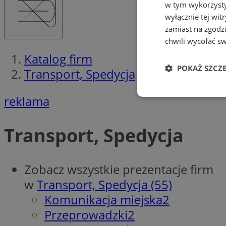
w tym wykorzysty
wyłącznie tej wi
zamiast na zgodz
chwili wycofać s
Katalog firm
POKAŻ SZCZ
Transport, Spedycja
reklama
Niezbędne
Transport, Spedycja
Zobacz wszystkie prezentacje firm
Ni
w
Transport, Spedycja (55)
Niezbędne pliki cook
Komunikacja miejska
2
zarządzanie kontem. 
Przeprowadzki
2
Nazwa