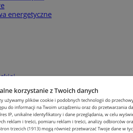
we
twa energetyczne
skiej
lne korzystanie z Twoich danych
rzy używamy plików cookie i podobnych technologii do przechow
ępu do informacji na Twoim urządzeniu oraz do przetwarzania 
dres IP, unikalne identyfikatory i dane przeglądania, w celu wyświ
h reklam i treści, pomiaru reklam i treści, analizy odbiorców or
tron trzecich (1913)
mogą również przetwarzać Twoje dane w tych