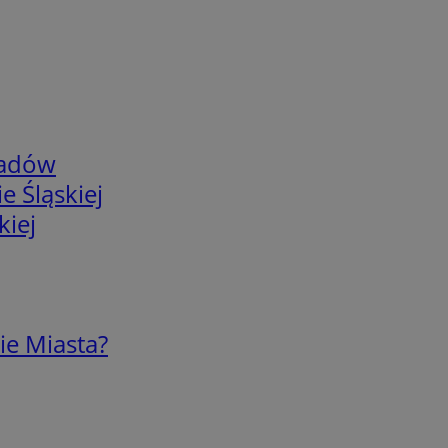
adów
e Śląskiej
kiej
ie Miasta?