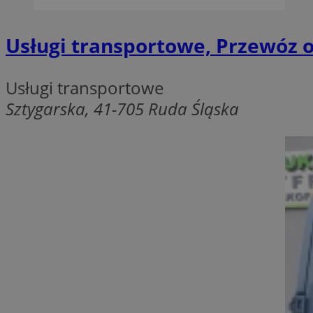
Usługi transportowe, Przewóz 
Provider
Usługi transportowe
Nazwa
Domena
Nazwa
Sztygarska, 41-705 Ruda Śląska
Nazwa
ttwid
.tiktok.c
_clsk
_fbp
FCCDCF
MR
_ga
MUID
SM
_ga_ES69V3SCKQ