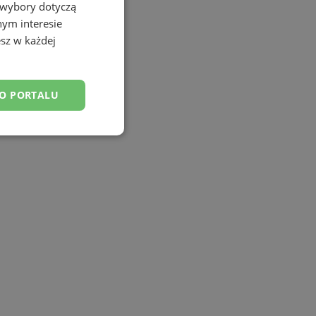
 wybory dotyczą
nym interesie
sz w każdej
DO PORTALU
esklasyfikowane
ane
owanie użytkownika i
j.