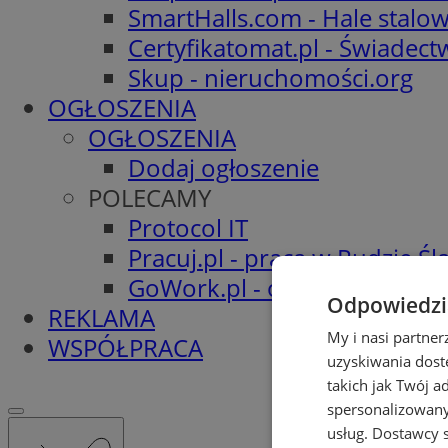
SmartHalls.com - Hale stalo
Certyfikatomat.pl - Świadec
Skup - nieruchomości.org
OGŁOSZENIA
OGŁOSZENIA
Dodaj ogłoszenie
POLECAMY
Protocol IT
Pracuj.pl - praca w Rudzie Ślą
GoWork.pl - oferty pracy
Odpowiedzia
REKLAMA
My i nasi partne
WSPÓŁPRACA
uzyskiwania dost
takich jak Twój a
spersonalizowanyc
usług.
Dostawcy s