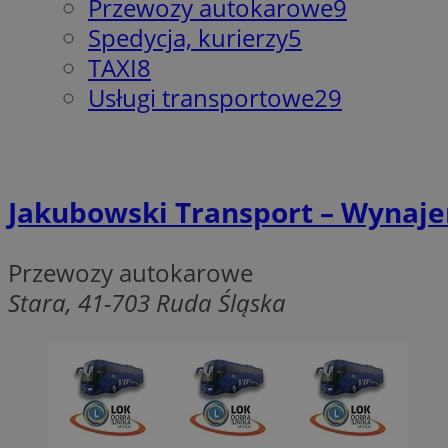
Przewozy autokarowe
9
SessID
Spedycja, kurierzy
5
QeSessID
TAXI
8
MvSessID
Usługi transportowe
29
msToken
__cf_bm
Jakubowski Transport – Wynaj
__cf_bm
Przewozy autokarowe
Stara, 41-703 Ruda Śląska
VISITOR_PRIVACY_
CookieScriptConse