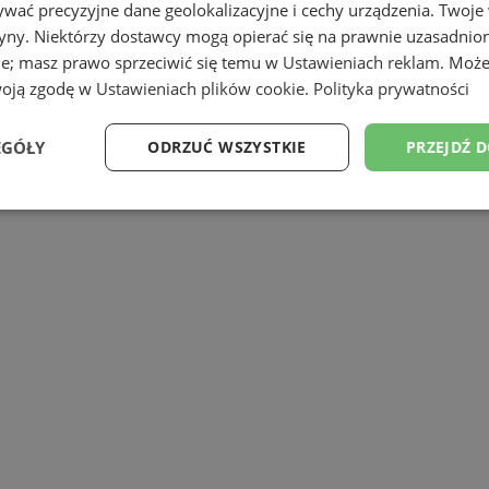
wać precyzyjne dane geolokalizacyjne i cechy urządzenia. Twoje
tryny. Niektórzy dostawcy mogą opierać się na prawnie uzasadnio
ie; masz prawo sprzeciwić się temu w
Ustawieniach reklam
. Może
woją zgodę w
Ustawieniach plików cookie
.
Polityka prywatności
EGÓŁY
ODRZUĆ WSZYSTKIE
PRZEJDŹ 
Wydajność
Targetowanie
Funkcjonalność
Ni
ezbędne
Wydajność
Targetowanie
Funkcjonalność
Niesklasyfikow
ie umożliwiają korzystanie z podstawowych funkcji strony internetowej, takich jak log
Bez niezbędnych plików cookie nie można prawidłowo korzystać ze strony internetowe
Provider
/
Okres
Opis
Domena
przechowywania