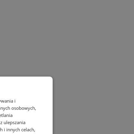
ywania i
danych osobowych,
etlania
az ulepszania
 i innych celach,