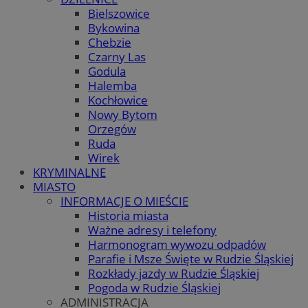
Bielszowice
Bykowina
Chebzie
Czarny Las
Godula
Halemba
Kochłowice
Nowy Bytom
Orzegów
Ruda
Wirek
KRYMINALNE
MIASTO
INFORMACJE O MIEŚCIE
Historia miasta
Ważne adresy i telefony
Harmonogram wywozu odpadów
Parafie i Msze Święte w Rudzie Śląskiej
Rozkłady jazdy w Rudzie Śląskiej
Pogoda w Rudzie Śląskiej
ADMINISTRACJA