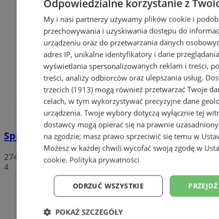
Odpowiedzialne korzystanie z Twoi
My i nasi partnerzy używamy plików cookie i podob
przechowywania i uzyskiwania dostępu do informac
urządzeniu oraz do przetwarzania danych osobowych
adres IP, unikalne identyfikatory i dane przeglądania
wyświetlania spersonalizowanych reklam i treści, p
treści, analizy odbiorców oraz ulepszania usług.
Dos
trzecich (1913)
mogą również przetwarzać Twoje dan
celach, w tym wykorzystywać precyzyjne dane geolok
urządzenia. Twoje wybory dotyczą wyłącznie tej wit
dostawcy mogą opierać się na prawnie uzasadniony
Sprzeciwiają się niedzieli wolnej od handlu
na zgodzie; masz prawo sprzeciwić się temu w
Usta
Możesz w każdej chwili wycofać swoją zgodę w
Usta
274
cookie
.
Polityka prywatności
4
ODRZUĆ WSZYSTKIE
PRZEJDŹ
POKAŻ SZCZEGÓŁY