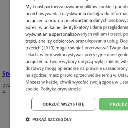
My i nasi partnerzy używamy plików cookie i podob
przechowywania i uzyskiwania dostępu do informac
urządzeniu oraz do przetwarzania danych osobowych
adres IP, unikalne identyfikatory i dane przeglądania
wyświetlania spersonalizowanych reklam i treści, p
treści, analizy odbiorców oraz ulepszania usług.
Dos
trzecich (1913)
mogą również przetwarzać Twoje dan
celach, w tym wykorzystywać precyzyjne dane geolok
urządzenia. Twoje wybory dotyczą wyłącznie tej wit
dostawcy mogą opierać się na prawnie uzasadniony
Sprzeciwiają się niedzieli wolnej od handlu
na zgodzie; masz prawo sprzeciwić się temu w
Usta
Możesz w każdej chwili wycofać swoją zgodę w
Usta
274
cookie
.
Polityka prywatności
4
ODRZUĆ WSZYSTKIE
PRZEJDŹ
POKAŻ SZCZEGÓŁY