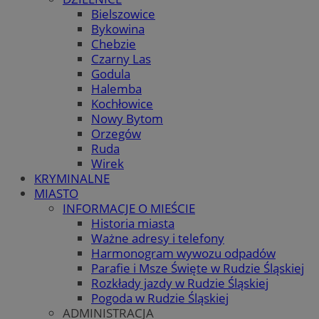
Bielszowice
Bykowina
Chebzie
Czarny Las
Godula
Halemba
Kochłowice
Nowy Bytom
Orzegów
Ruda
Wirek
KRYMINALNE
MIASTO
INFORMACJE O MIEŚCIE
Historia miasta
Ważne adresy i telefony
Harmonogram wywozu odpadów
Parafie i Msze Święte w Rudzie Śląskiej
Rozkłady jazdy w Rudzie Śląskiej
Pogoda w Rudzie Śląskiej
ADMINISTRACJA