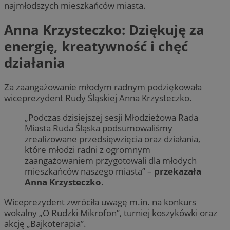
__cf_bm
30 minu
Cloudflare Inc.
najmłodszych mieszkańców miasta.
.x.com
Anna Krzysteczko: Dziękuję za
energię, kreatywność i chęć
działania
Za zaangażowanie młodym radnym podziękowała
wiceprezydent Rudy Śląskiej Anna Krzysteczko.
„Podczas dzisiejszej sesji Młodzieżowa Rada
__cf_bm
29 minut
Cloudflare Inc.
Miasta Ruda Śląska podsumowaliśmy
sekun
.twitter.com
zrealizowane przedsięwzięcia oraz działania,
które młodzi radni z ogromnym
zaangażowaniem przygotowali dla młodych
mieszkańców naszego miasta” –
przekazała
Anna Krzysteczko.
Wiceprezydent zwróciła uwagę m.in. na konkurs
wokalny „O Rudzki Mikrofon”, turniej koszykówki oraz
akcję „Bajkoterapia”.