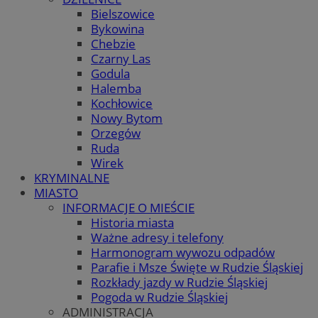
Bielszowice
Bykowina
Chebzie
Czarny Las
Godula
Halemba
Kochłowice
Nowy Bytom
Orzegów
Ruda
Wirek
KRYMINALNE
MIASTO
INFORMACJE O MIEŚCIE
Historia miasta
Ważne adresy i telefony
Harmonogram wywozu odpadów
Parafie i Msze Święte w Rudzie Śląskiej
Rozkłady jazdy w Rudzie Śląskiej
Pogoda w Rudzie Śląskiej
ADMINISTRACJA