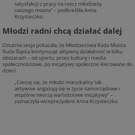
satysfakcji z pracy na rzecz młodzieży
naszego miasta” – podkreśliła Anna
Krzysteczko.
Młodzi radni chcą działać dalej
Ostatnia sesja pokazała, że Młodzieżowa Rada Miasta
Ruda Śląska kontynuuje aktywną działalność w kilku
obszarach – od sportu, przez kulturę i media
Provider
/
Okres
Nazwa
Opis
społecznościowe, po inicjatywy społeczne kierowane do
Domena
Provider
przechowywania
/
Okres
Nazwa
Opi
Domena
przechowywania
dzieci.
ttwid
.tiktok.com
11 miesięcy 4
Ten plik cookie jest 
Provider
/
Okres
Nazwa
tygodnie
analitykami i dostos
_clsk
1 dzień
Ten
Microsoft
Domena
przechowywania
treści na podstawie i
pow
„Cieszę się, że młodzi mieszkańcy tak
rudaslaska.com.pl
bez konkretnych szc
opr
_fbp
2 miesiące 4
Meta Platform
aktywnie angażują się w życie samorządowe i
kategoryzacja jest w
Clar
tygodnie
Inc.
uży
wspólnie tworzą wartościowe inicjatywy” –
.rudaslaska.com.pl
prz
zaznaczyła wiceprezydent Anna Krzysteczko.
o s
wie
jed
cel
FCCDCF
.rudaslaska.com.pl
1 rok 4 tygodnie
Ten
MR
1 tydzień
Microsoft
do 
Corporation
prz
.c.clarity.ms