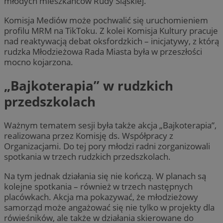
młodych mieszkańców Rudy Śląskiej.
Komisja Mediów może pochwalić się uruchomieniem
QeSessID
rudaslaska.com.pl
1 rok
profilu MRM na TikToku. Z kolei Komisja Kultury pracuje
nad reaktywacją debat oksfordzkich – inicjatywy, z którą
rudzka Młodzieżowa Rada Miasta była w przeszłości
mocno kojarzona.
MvSessID
rudaslaska.com.pl
1 rok
„Bajkoterapia” w rudzkich
przedszkolach
msToken
.tiktok.com
1 tydzień 
Ważnym tematem sesji była także akcja „Bajkoterapia”,
realizowana przez Komisję ds. Współpracy z
Organizacjami. Do tej pory młodzi radni zorganizowali
spotkania w trzech rudzkich przedszkolach.
Pol
Na tym jednak działania się nie kończą. W planach są
kolejne spotkania – również w trzech następnych
placówkach. Akcja ma pokazywać, że młodzieżowy
samorząd może angażować się nie tylko w projekty dla
rówieśników, ale także w działania skierowane do