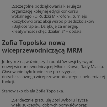
„Szczególne podziękowania kieruję za
VISITOR_PRIVACY_METADATA
5 miesięc
YouTube
organizację kolejnej edycji konkursu
tygodni
.youtube.com
wokalnego »O Rudzki Mikrofon«, turnieju
koszykówki oraz akcji wśród przedszkolaków
»Bajkoterapia«. Dziękuję za energię,
kreatywność i chęć działania” – dodała.
Zofia Topolska nową
wiceprzewodniczącą MRM
Jednym z najważniejszych punktów sesji był wybór
nowej wiceprzewodniczącej Młodzieżowej Rady Miasta.
Głosowanie było konieczne po rezygnacji
dotychczasowego wiceprzewodniczącego z pełnienia tej
funkcji.
CookieScriptConsent
4 tygodnie 
CookieScript
rudaslaska.com.pl
Stanowisko objęła Zofia Topolska.
„Serdecznie gratuluję Zosi wyboru i życzę
wielu sukcesów, dobrych pomysłów oraz