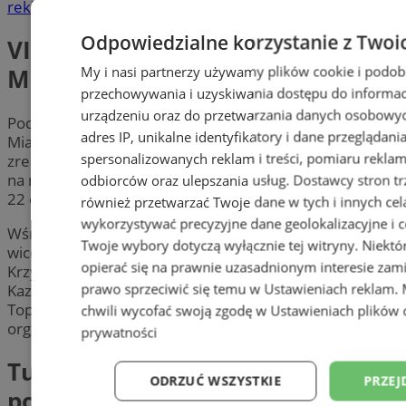
reklama
Odpowiedzialne korzystanie z Twoi
VII sesja Młodzieżowej Rady
My i nasi partnerzy używamy plików cookie i podob
Miasta Ruda Śląska
przechowywania i uzyskiwania dostępu do informac
urządzeniu oraz do przetwarzania danych osobowych
Podczas kolejnej sesji XII kadencji Młodzieżowej Rady
adres IP, unikalne identyfikatory i dane przeglądani
Miasta Ruda Śląska młodzi radni omówili działania
spersonalizowanych reklam i treści, pomiaru reklam i
zrealizowane w ostatnim czasie oraz przedstawili plany
na najbliższe miesiące. W obradach wzięło udział 19 z
odbiorców oraz ulepszania usług.
Dostawcy stron tr
22 członków rady.
również przetwarzać Twoje dane w tych i innych cel
wykorzystywać precyzyjne dane geolokalizacyjne i c
Wśród gości obecnych na sesji znaleźli się m.in.
Twoje wybory dotyczą wyłącznie tej witryny. Niekt
wiceprezydent Rudy Śląskiej i opiekun MRM Anna
opierać się na prawnie uzasadnionym interesie zami
Krzysteczko, przewodniczący Rady Miasta Ruda Śląska
prawo sprzeciwić się temu w
Ustawieniach reklam
.
Kazimierz Myszur oraz radni Paweł Małyska i Piotr
Topolski. Ten ostatni wspierał młodych radnych przy
chwili wycofać swoją zgodę w
Ustawieniach plików 
organizacji niedawnego turnieju koszykówki.
prywatności
Turniej koszykówki
ODRZUĆ WSZYSTKIE
PRZEJ
podsumowany. Są pomysły na