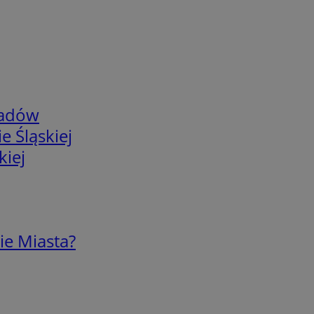
adów
e Śląskiej
kiej
ie Miasta?