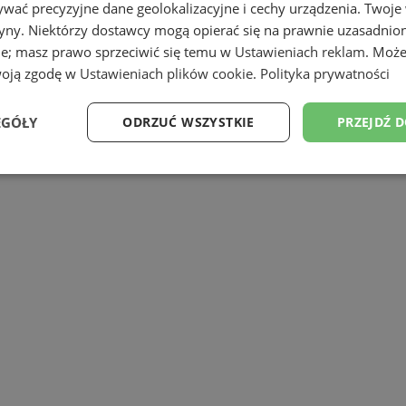
wać precyzyjne dane geolokalizacyjne i cechy urządzenia. Twoje
tryny. Niektórzy dostawcy mogą opierać się na prawnie uzasadnio
ie; masz prawo sprzeciwić się temu w
Ustawieniach reklam
. Może
woją zgodę w
Ustawieniach plików cookie
.
Polityka prywatności
EGÓŁY
ODRZUĆ WSZYSTKIE
PRZEJDŹ 
t i Elektronika
Wydajność
Targetowanie
Funkcjonalność
Ni
ezbędne
Wydajność
Targetowanie
Funkcjonalność
Niesklasyfikow
ie umożliwiają korzystanie z podstawowych funkcji strony internetowej, takich jak log
Bez niezbędnych plików cookie nie można prawidłowo korzystać ze strony internetowe
Provider
/
Okres
Opis
Domena
przechowywania