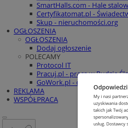
SmartHalls.com - Hale stalo
Certyfikatomat.pl - Świadec
Skup - nieruchomości.org
OGŁOSZENIA
OGŁOSZENIA
Dodaj ogłoszenie
POLECAMY
Protocol IT
Pracuj.pl - praca w Rudzie Ślą
GoWork.pl - oferty pracy
Odpowiedzia
REKLAMA
My i nasi partne
WSPÓŁPRACA
uzyskiwania dost
takich jak Twój a
spersonalizowanyc
usług.
Dostawcy s