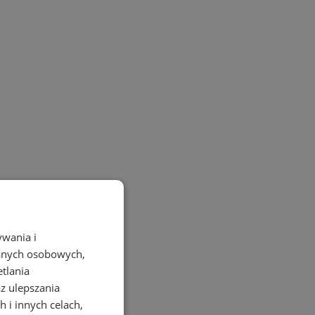
ywania i
danych osobowych,
etlania
az ulepszania
 i innych celach,