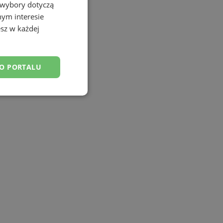
 wybory dotyczą
nym interesie
sz w każdej
DO PORTALU
esklasyfikowane
ane
owanie użytkownika i
j.