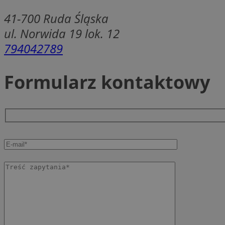
SessID
41-700
Ruda Śląska
QeSessID
ul. Norwida 19 lok. 12
MvSessID
794042789
msToken
Formularz kontaktowy
__cf_bm
__cf_bm
VISITOR_PRIVACY_
CookieScriptConse