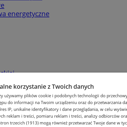
we
twa energetyczne
skiej
lne korzystanie z Twoich danych
rzy używamy plików cookie i podobnych technologii do przechow
ępu do informacji na Twoim urządzeniu oraz do przetwarzania 
dres IP, unikalne identyfikatory i dane przeglądania, w celu wyświ
h reklam i treści, pomiaru reklam i treści, analizy odbiorców or
tron trzecich (1913)
mogą również przetwarzać Twoje dane w tych