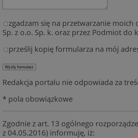
zgadzam się na przetwarzanie moich
Sp. z o.o. Sp. k. oraz przez Podmiot d
Provider
Nazwa
Domena
Nazwa
prześlij kopię formularza na mój adre
Nazwa
ttwid
.tiktok.c
_clsk
_fbp
FCCDCF
MR
Redakcja portalu nie odpowiada za tre
_ga
MUID
* pola obowiązkowe
Zgodnie z art. 13 ogólnego rozporządze
SM
_ga_ES69V3SCKQ
z 04.05.2016) informuję, iż: