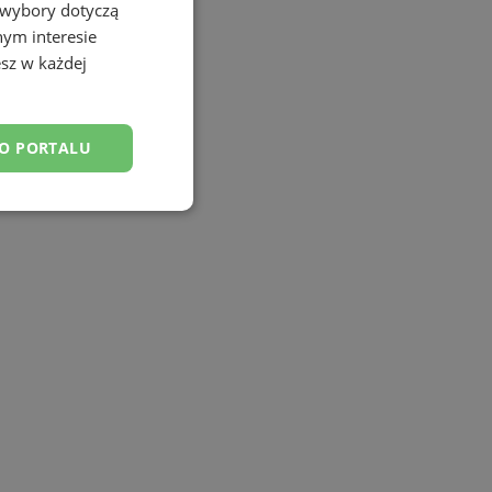
 wybory dotyczą
nym interesie
sz w każdej
DO PORTALU
esklasyfikowane
ane
owanie użytkownika i
j.