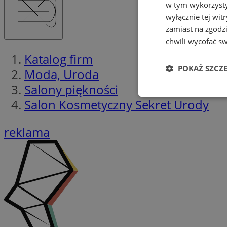
w tym wykorzysty
wyłącznie tej wi
zamiast na zgodz
chwili wycofać s
Katalog firm
POKAŻ SZCZ
Moda, Uroda
Salony piękności
Niezbędne
Salon Kosmetyczny Sekret Urody
reklama
Ni
Niezbędne pliki cook
zarządzanie kontem. 
Nazwa