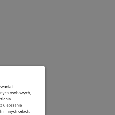
ywania i
danych osobowych,
etlania
az ulepszania
 i innych celach,