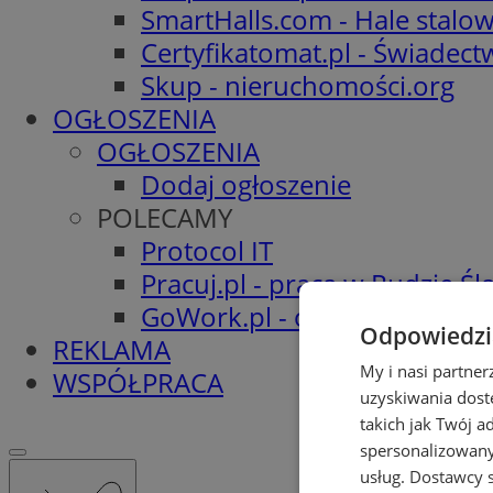
SmartHalls.com - Hale stalo
Certyfikatomat.pl - Świadec
Skup - nieruchomości.org
OGŁOSZENIA
OGŁOSZENIA
Dodaj ogłoszenie
POLECAMY
Protocol IT
Pracuj.pl - praca w Rudzie Ślą
GoWork.pl - oferty pracy
Odpowiedzia
REKLAMA
My i nasi partne
WSPÓŁPRACA
uzyskiwania dost
takich jak Twój a
spersonalizowanyc
usług.
Dostawcy s