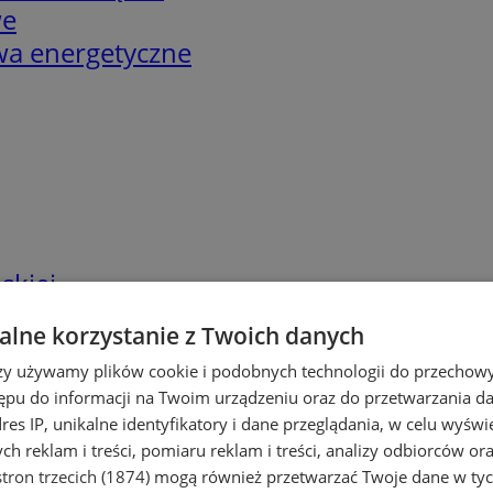
we
twa energetyczne
skiej
lne korzystanie z Twoich danych
rzy używamy plików cookie i podobnych technologii do przechow
ępu do informacji na Twoim urządzeniu oraz do przetwarzania 
dres IP, unikalne identyfikatory i dane przeglądania, w celu wyświ
h reklam i treści, pomiaru reklam i treści, analizy odbiorców or
tron trzecich (1874)
mogą również przetwarzać Twoje dane w tych