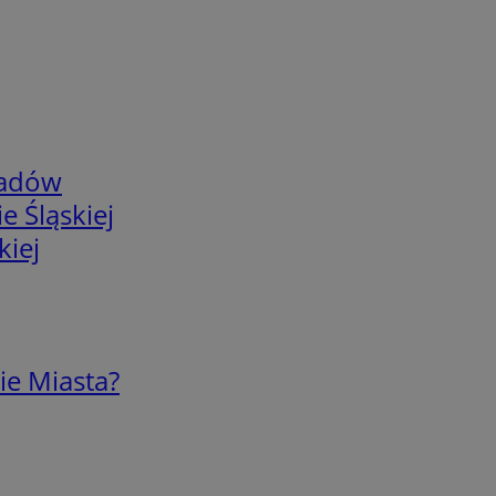
adów
e Śląskiej
kiej
ie Miasta?