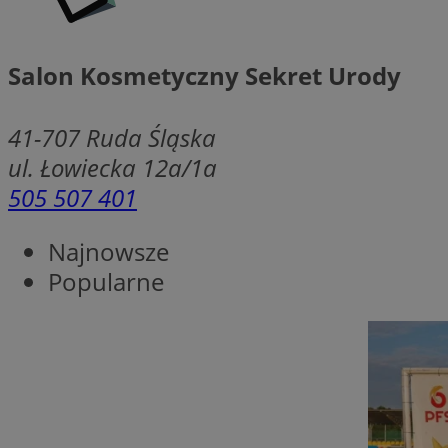
SessID
QeSessID
Salon Kosmetyczny Sekret Urody
MvSessID
CookieScriptConse
41-707
Ruda Śląska
ul. Łowiecka 12a/1a
505 507 401
VISITOR_PRIVACY_
Najnowsze
Popularne
msToken
Provider
Nazwa
Domena
Nazwa