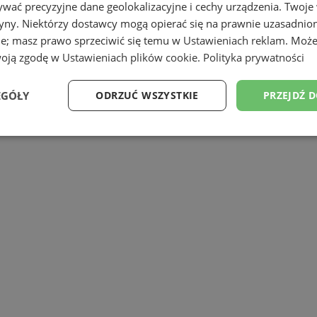
wać precyzyjne dane geolokalizacyjne i cechy urządzenia. Twoje
tryny. Niektórzy dostawcy mogą opierać się na prawnie uzasadnio
ie; masz prawo sprzeciwić się temu w
Ustawieniach reklam
. Może
woją zgodę w
Ustawieniach plików cookie
.
Polityka prywatności
EGÓŁY
ODRZUĆ WSZYSTKIE
PRZEJDŹ 
Wydajność
Targetowanie
Funkcjonalność
Ni
ezbędne
Wydajność
Targetowanie
Funkcjonalność
Niesklasyfikow
ie umożliwiają korzystanie z podstawowych funkcji strony internetowej, takich jak log
Bez niezbędnych plików cookie nie można prawidłowo korzystać ze strony internetowe
Provider
/
Okres
Opis
Domena
przechowywania