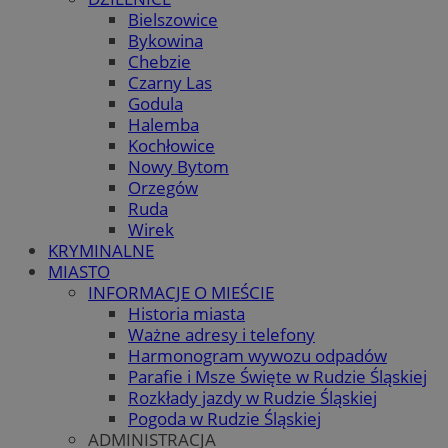
Bielszowice
Bykowina
Chebzie
Czarny Las
Godula
Halemba
Kochłowice
Nowy Bytom
Orzegów
Ruda
Wirek
KRYMINALNE
MIASTO
INFORMACJE O MIEŚCIE
Historia miasta
Ważne adresy i telefony
Harmonogram wywozu odpadów
Parafie i Msze Święte w Rudzie Śląskiej
Rozkłady jazdy w Rudzie Śląskiej
Pogoda w Rudzie Śląskiej
ADMINISTRACJA