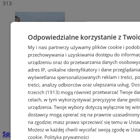
313
Odpowiedzialne korzystanie z Twoi
My i nasi partnerzy używamy plików cookie i podob
przechowywania i uzyskiwania dostępu do informac
urządzeniu oraz do przetwarzania danych osobowych
adres IP, unikalne identyfikatory i dane przeglądania
wyświetlania spersonalizowanych reklam i treści, p
treści, analizy odbiorców oraz ulepszania usług.
Dos
trzecich (1913)
mogą również przetwarzać Twoje dan
celach, w tym wykorzystywać precyzyjne dane geolok
urządzenia. Twoje wybory dotyczą wyłącznie tej wit
dostawcy mogą opierać się na prawnie uzasadniony
na zgodzie; masz prawo sprzeciwić się temu w
Usta
Możesz w każdej chwili wycofać swoją zgodę w
Usta
Sprzeciwiają się niedzieli wolnej od handlu
cookie
.
Polityka prywatności