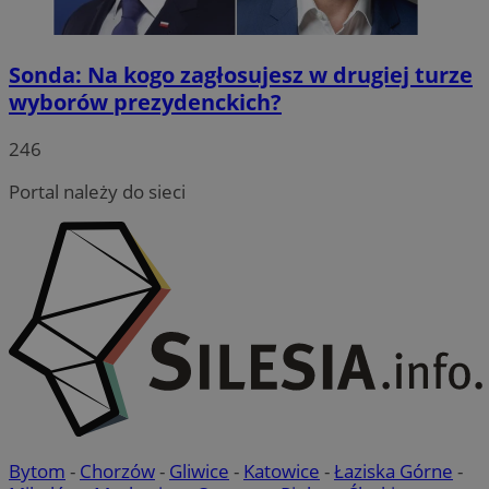
Sonda: Na kogo zagłosujesz w drugiej turze
wyborów prezydenckich?
VISITOR_PRIVACY_METADATA
5 miesięc
246
YouTube
tygodni
.youtube.com
Portal należy do sieci
Bytom
-
Chorzów
-
Gliwice
-
Katowice
-
Łaziska Górne
-
CookieScriptConsent
4 tygodnie 
CookieScript