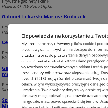
Prywatne gabinety i kliniki
Hallera, 41-709 Ruda Śląska
Gabinet Lekarski Mariusz Króliczek
Prywatne gabinety i kliniki
Hallera, 41-709 Ruda Śląska
Odpowiedzialne korzystanie z Twoi
Centrum Odnowy Biologicznej
My i nasi partnerzy używamy plików cookie i podob
przechowywania i uzyskiwania dostępu do informac
Prywatne gabinety i kliniki
urządzeniu oraz do przetwarzania danych osobowych
Wojska Polskiego, 41-700 Ruda Śląska
adres IP, unikalne identyfikatory i dane przeglądania
wyświetlania spersonalizowanych reklam i treści, p
Gabinet masażu leczniczego,
treści, analizy odbiorców oraz ulepszania usług.
Dos
magnetoterapii, światłolecznictwa
trzecich (1913)
mogą również przetwarzać Twoje dan
celach, w tym wykorzystywać precyzyjne dane geolok
Prywatne gabinety i kliniki
Sienkiewicza, 41-710 Ruda Śląska
urządzenia. Twoje wybory dotyczą wyłącznie tej wit
dostawcy mogą opierać się na prawnie uzasadniony
Specjalistyczna Praktyka Lekarska -
na zgodzie; masz prawo sprzeciwić się temu w
Usta
Mariusz Skowron specjalista psychiatra
Możesz w każdej chwili wycofać swoją zgodę w
Usta