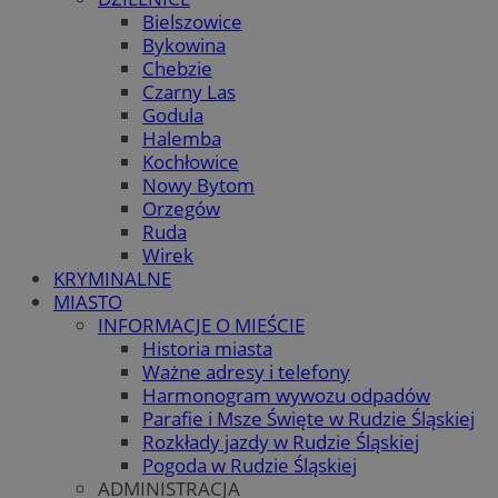
Bielszowice
Bykowina
Chebzie
Czarny Las
Godula
Halemba
Kochłowice
Nowy Bytom
Orzegów
Ruda
Wirek
KRYMINALNE
MIASTO
INFORMACJE O MIEŚCIE
Historia miasta
Ważne adresy i telefony
Harmonogram wywozu odpadów
Parafie i Msze Święte w Rudzie Śląskiej
Rozkłady jazdy w Rudzie Śląskiej
Pogoda w Rudzie Śląskiej
ADMINISTRACJA