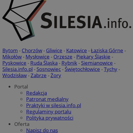
VISITOR_PRIVACY_METADATA
5 miesięc
YouTube
Bytom
-
Chorzów
-
Gliwice
-
Katowice
-
Łaziska Górne
-
tygodni
.youtube.com
Mikołów
-
Mysłowice
-
Orzesze
-
Piekary Śląskie
-
Pyskowice
-
Ruda Śląska
-
Rybnik
-
Siemianowice
-
Silesia.info.pl
-
Sosnowiec
-
Świętochłowice
-
Tychy
-
Wodzisław
-
Zabrze
-
Żory
Portal
Redakcja
Patronat medialny
Praktyki w silesia.info.pl
Regulaminy portalu
Polityka prywatności
Oferta
Napisz do nas