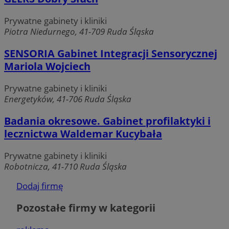
Niezbędne pliki cookie umożliwiają korzystanie z podstawowych fu
internetowej, takich jak logowanie użytkownika i zarządzanie kon
Prywatne gabinety i kliniki
plików cookie nie można prawidłowo korzystać ze strony interneto
Piotra Niedurnego, 41-709 Ruda Śląska
Provider
/
Okres
Nazwa
Domena
przechowy
SENSORIA Gabinet Integracji Sensorycznej
SessID
rudaslaska.com.pl
1 rok
Mariola Wojciech
Prywatne gabinety i kliniki
QeSessID
rudaslaska.com.pl
1 rok
Energetyków, 41-706 Ruda Śląska
Badania okresowe. Gabinet profilaktyki i
MvSessID
rudaslaska.com.pl
1 rok
lecznictwa Waldemar Kucybała
Prywatne gabinety i kliniki
Robotnicza, 41-710 Ruda Śląska
msToken
.tiktok.com
1 tydzień 3
Dodaj firmę
Pozostałe firmy w kategorii