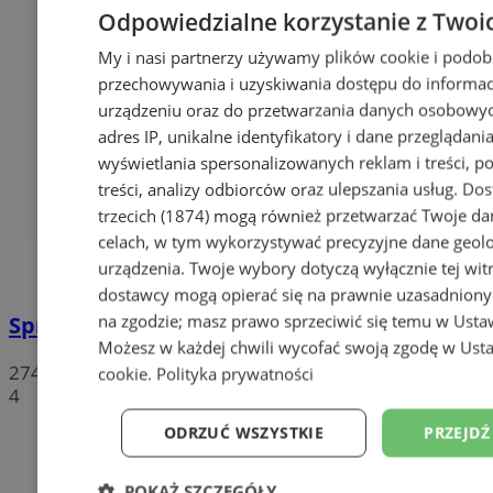
Odpowiedzialne korzystanie z Twoi
My i nasi partnerzy używamy plików cookie i podob
przechowywania i uzyskiwania dostępu do informac
urządzeniu oraz do przetwarzania danych osobowych
adres IP, unikalne identyfikatory i dane przeglądania
wyświetlania spersonalizowanych reklam i treści, p
treści, analizy odbiorców oraz ulepszania usług.
Dos
trzecich (1874)
mogą również przetwarzać Twoje dan
celach, w tym wykorzystywać precyzyjne dane geolok
urządzenia. Twoje wybory dotyczą wyłącznie tej wit
dostawcy mogą opierać się na prawnie uzasadniony
na zgodzie; masz prawo sprzeciwić się temu w
Usta
Sprzeciwiają się niedzieli wolnej od handlu
Możesz w każdej chwili wycofać swoją zgodę w
Usta
274
cookie
.
Polityka prywatności
4
ODRZUĆ WSZYSTKIE
PRZEJDŹ
POKAŻ SZCZEGÓŁY