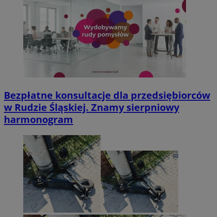
Bezpłatne konsultacje dla przedsiębiorców
w Rudzie Śląskiej. Znamy sierpniowy
harmonogram