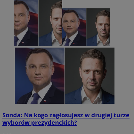
VISITOR_PRIVACY_METADATA
5 miesięc
YouTube
tygodni
.youtube.com
msToken
.tiktok.com
1 tydzień 3
Sonda: Na kogo zagłosujesz w drugiej turze
wyborów prezydenckich?