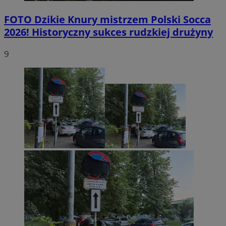
FOTO
Dzikie Knury mistrzem Polski Socca
2026! Historyczny sukces rudzkiej drużyny
9