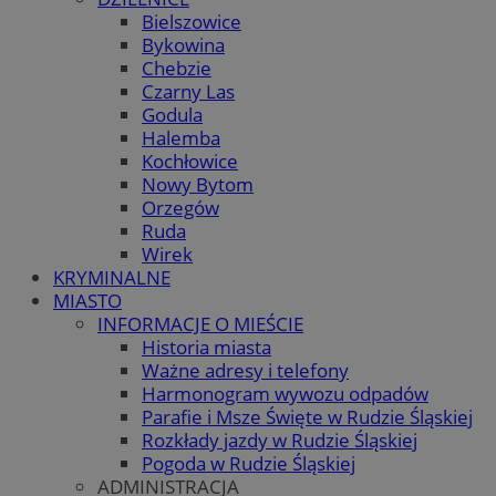
Bielszowice
Bykowina
Chebzie
Czarny Las
Godula
Halemba
Kochłowice
Nowy Bytom
Orzegów
Ruda
Wirek
KRYMINALNE
MIASTO
INFORMACJE O MIEŚCIE
Historia miasta
Ważne adresy i telefony
Harmonogram wywozu odpadów
Parafie i Msze Święte w Rudzie Śląskiej
Rozkłady jazdy w Rudzie Śląskiej
Pogoda w Rudzie Śląskiej
ADMINISTRACJA